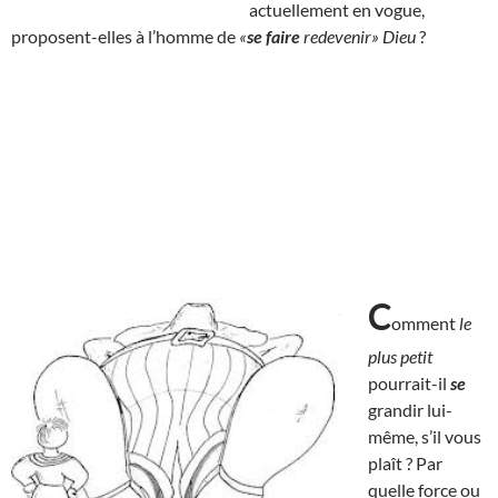
actuellement en vogue,
proposent-elles à l’homme de
«
se faire
redevenir» Dieu
?
C
omment
le
plus petit
pourrait-il
se
grandir lui-
même, s’il vous
plaît ? Par
quelle force ou