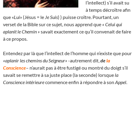
l’intellect) s’il avait su
à temps décroître afin
que «
Lui
» (Jésus = le
Je Suis
) ) puisse croître. Pourtant, un
verset de la Bible sur ce sujet, nous apprend que
« Celui qui
aplanit le Chemin »
savait exactement ce qu’il convenait de faire
à ce propos.
Entendez par là que l’intellect de l’homme qui n’existe que pour
«aplanir les chemins du Seigneur»
-autrement dit,
de
la
Conscience
– n’aurait pas à être fustigé ou montré du doigt s’il
savait se remettre à sa juste place (la seconde) lorsque
la
Conscience intérieure
commence enfin à répondre à son
Appel
.