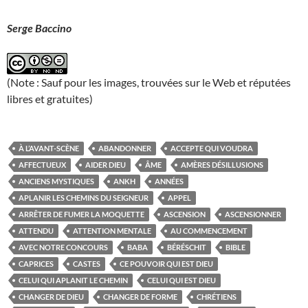
Serge Baccino
(Note : Sauf pour les images, trouvées sur le Web et réputées
libres et gratuites)
À L’AVANT-SCÈNE
ABANDONNER
ACCEPTE QUI VOUDRA
AFFECTUEUX
AIDER DIEU
ÂME
AMÈRES DÉSILLUSIONS
ANCIENS MYSTIQUES
ANKH
ANNÉES
APLANIR LES CHEMINS DU SEIGNEUR
APPEL
ARRÊTER DE FUMER LA MOQUETTE
ASCENSION
ASCENSIONNER
ATTENDU
ATTENTION MENTALE
AU COMMENCEMENT
AVEC NOTRE CONCOURS
BABA
BÉRÉSCHIT
BIBLE
CAPRICES
CASTES
CE POUVOIR QUI EST DIEU
CELUI QUI APLANIT LE CHEMIN
CELUI QUI EST DIEU
CHANGER DE DIEU
CHANGER DE FORME
CHRÉTIENS