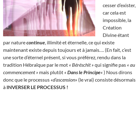
cesser d’exister,
car cela est
impossible, la
Création
Divine étant
par nature
continue
, illimité et éternelle, ce qui existe
maintenant existe depuis toujours et à jamais…. (En fait, c’est
une sorte d’éternel présent, si vous préférez, rendu dans la
tradition Hébraïque par le mot
« Béréschit »
qui signifie pas
« au
commencement »
mais plutôt
«
Dans le Principe
«
) Nous dirons
donc que le processus
«d’ascension»
(le vrai) consiste désormais
à
INVERSER LE PROCESSUS !