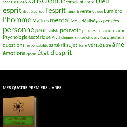
conscience
Dieu
conscient
corps
connaissance
esprit
l'esprit
Lumière
la vérité
idée
Jésus
l'ego
l'âme
logique
l’homme
mental
Maîtres
Moi-Idéalisé
pensées
paix
personne
pouvoir
peur
processus mentaux
plaisir
Psychologie ésotérique
question
Psychologues Esotéristes
psy éso
âme
vérité
questions
sujet
sanskrit
Être
responsabilité
Terre
état d'esprit
émotions
époque
MES QUATRE PREMIERS LIVRES