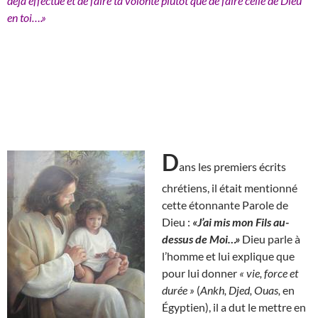
déjà effectué et de faire ta volonté plutôt que de faire celle de Dieu
en toi….»
D
ans les premiers écrits
chrétiens, il était mentionné
cette étonnante Parole de
Dieu :
«J’ai mis mon Fils au-
dessus de Moi…»
Dieu parle à
l’homme et lui explique que
pour lui donner
« vie, force et
durée »
(
Ankh, Djed, Ouas,
en
Égyptien), il a dut le mettre en