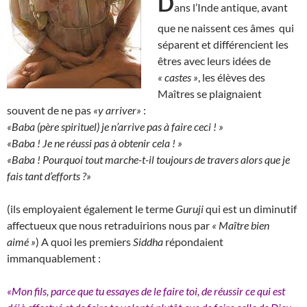
D
ans l’Inde antique, avant
que ne naissent ces âmes qui
séparent et différencient les
êtres avec leurs idées de
« castes »
, les élèves des
Maîtres se plaignaient
souvent de ne pas
«y arriver»
:
«Baba (père spirituel) je n’arrive pas à faire ceci ! »
«Baba ! Je ne réussi pas à obtenir cela ! »
«Baba ! Pourquoi tout marche-t-il toujours de travers alors que je
fais tant d’efforts ?»
(ils employaient également le terme
Guruji
qui est un diminutif
affectueux que nous retraduirions nous par
« Maître bien
aimé »
) A quoi les premiers
Siddha
répondaient
immanquablement :
«Mon fils, parce que tu essayes de le faire toi, de réussir ce qui est