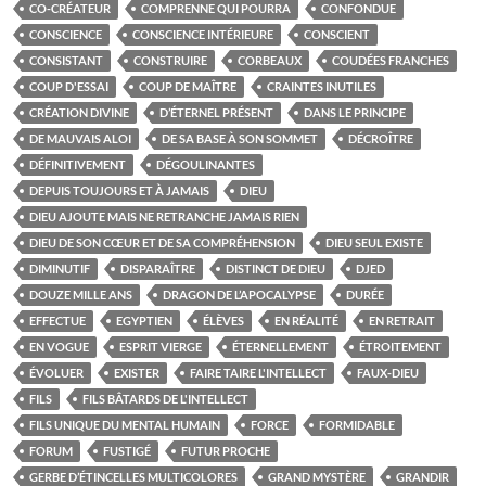
CO-CRÉATEUR
COMPRENNE QUI POURRA
CONFONDUE
CONSCIENCE
CONSCIENCE INTÉRIEURE
CONSCIENT
CONSISTANT
CONSTRUIRE
CORBEAUX
COUDÉES FRANCHES
COUP D'ESSAI
COUP DE MAÎTRE
CRAINTES INUTILES
CRÉATION DIVINE
D’ÉTERNEL PRÉSENT
DANS LE PRINCIPE
DE MAUVAIS ALOI
DE SA BASE À SON SOMMET
DÉCROÎTRE
DÉFINITIVEMENT
DÉGOULINANTES
DEPUIS TOUJOURS ET À JAMAIS
DIEU
DIEU AJOUTE MAIS NE RETRANCHE JAMAIS RIEN
DIEU DE SON CŒUR ET DE SA COMPRÉHENSION
DIEU SEUL EXISTE
DIMINUTIF
DISPARAÎTRE
DISTINCT DE DIEU
DJED
DOUZE MILLE ANS
DRAGON DE L’APOCALYPSE
DURÉE
EFFECTUE
EGYPTIEN
ÉLÈVES
EN RÉALITÉ
EN RETRAIT
EN VOGUE
ESPRIT VIERGE
ÉTERNELLEMENT
ÉTROITEMENT
ÉVOLUER
EXISTER
FAIRE TAIRE L'INTELLECT
FAUX-DIEU
FILS
FILS BÂTARDS DE L'INTELLECT
FILS UNIQUE DU MENTAL HUMAIN
FORCE
FORMIDABLE
FORUM
FUSTIGÉ
FUTUR PROCHE
GERBE D’ÉTINCELLES MULTICOLORES
GRAND MYSTÈRE
GRANDIR