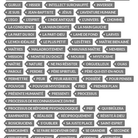
GURUJI
HISSER
INTELLECT SURCHAUFFÉ
INVERSER
JE SUIS
JEAN-BAPTISTE
JÉSUS
L'AVENTURE HUMAINE
L'EGO
L'ESPRIT
L'INDE ANTIQUE
L'UNIVERS
L’HOMME
LA CONSCIENCE
LA MAIN DROITE
LA MAIN GAUCHE
LA PART DU ROI
LA PART-DIEU
LAME DE FOND
LARVES
LE MOI-IDÉALISÉ
LE PLUS PETIT
LES ÊTRES
MAÎTRE BIEN AIMÉ
MAÎTRES
MALADROITEMENT
MAUVAIS MAÎTRE
MEMBRES
MISSION
MONTRÉ DU DOIGT
MOURIR
MYSTICISME
NAÎTRE
NATURE
NE PAS RÉSISTER
ORGUEILLEUX
OUAS
PAROLE
PERDRE
PÈRE SPIRITUEL
PÈRE-QUI-EST-EN-NOUS
PERMETTRE
PEUR
PEUR ABJECTE
POSSÉDÉ
POUR PENSER
POUVOIR
POUVOIR MYSTÉRIEUX
PRD
PREMIER PLAN
PRÉSENTE HUMANITÉ
PRESSENTI
PROCESSUS
PROCESSUS DE RECONNAISSANCE DIVINE
PROCESSUS DE RÉFORME PSYCHOLOGIQUE
PRP
QUI BRÛLERA
RAMPANTES
RÉALISER
RÉCIPROQUEMENT
RÉSISTE À DIEU
ROSICRUCIENS
S'OUBLIER
SA JUSTE PLACE
SAINT-ESPRIT
SARCASMES
SE FAIRE REDEVENIR DIEU
SE GRANDIR
SECONDE
SERVITEUR
SHAH-TAN
SHAÏTAN
SIDDHA
SON PÈRE