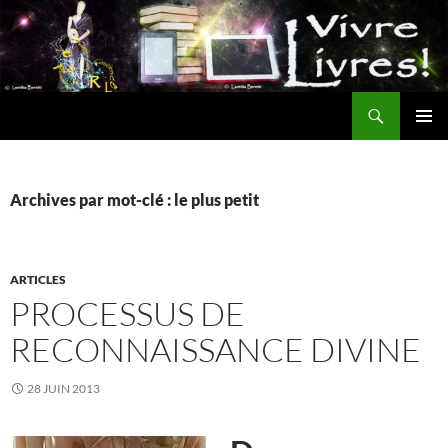
Aller
au
contenu
Recherche
MENU
PRINCI
Archives par mot-clé : le plus petit
ARTICLES
PROCESSUS DE
RECONNAISSANCE DIVINE
28 JUIN 2013