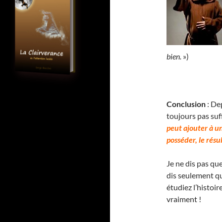
bien.
»)
Conclusion
: Dep
toujours pas su
peut ajouter à un
posséder, le résu
Je ne dis pas que
dis seulement que
étudiez l’histo
vraiment !