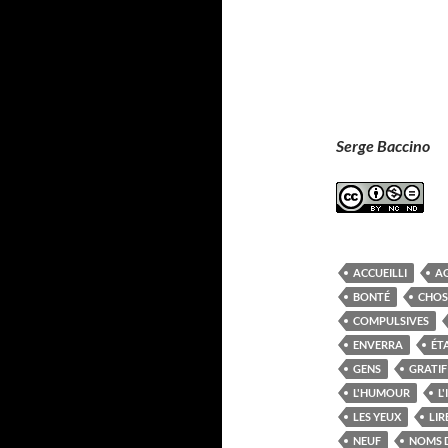
Serge Baccino
ACCUEILLI
A
BONTÉ
CHOS
COMPULSIVES
ENVERRA
ÉT
GENS
GRATIF
L'HUMOUR
L
LES YEUX
LIR
NEUF
NOMS 