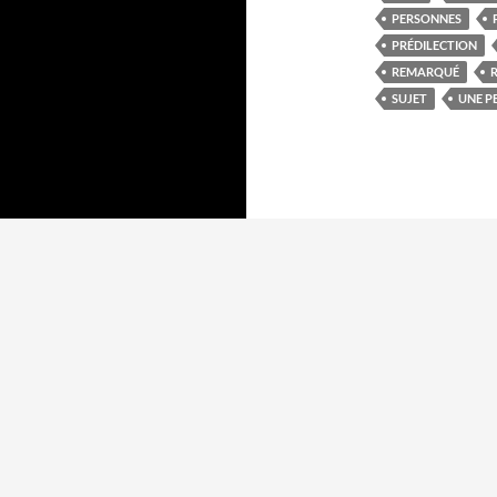
PERSONNES
PRÉDILECTION
REMARQUÉ
SUJET
UNE P