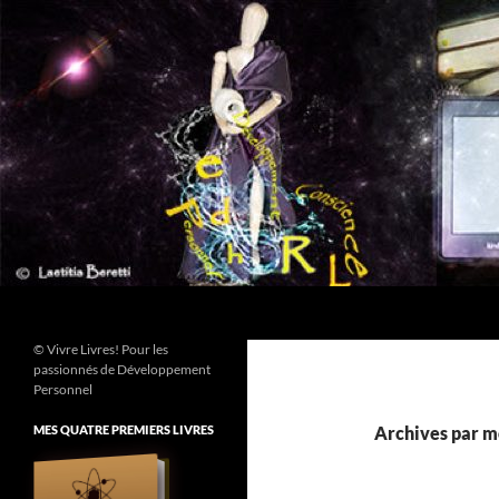
Aller
au
contenu
Recherche
© Vivre Livres! Pour les
passionnés de Développement
Personnel
MES QUATRE PREMIERS LIVRES
Archives par mo