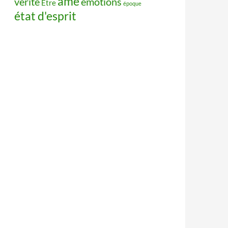
âme
vérité
émotions
Être
époque
état d'esprit