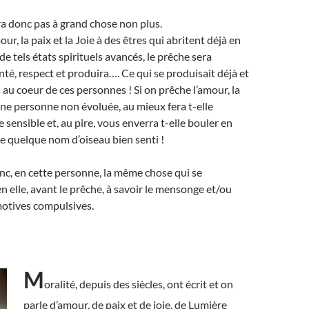
ira donc pas à grand chose non plus.
our, la paix et la Joie à des êtres qui abritent déjà en
de tels états spirituels avancés, le prêche sera
nté, respect et produira…. Ce qui se produisait déjà et
 au coeur de ces personnes ! Si on prêche l’amour, la
 une personne non évoluée, au mieux fera t-elle
 sensible et, au pire, vous enverra t-elle bouler en
de quelque nom d’oiseau bien senti !
onc, en cette personne, la même chose qui se
n elle, avant le prêche, à savoir le mensonge et/ou
motives compulsives.
M
oralité, depuis des siècles, ont écrit et on
parle d’amour, de paix et de joie, de Lumière