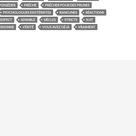
POSSÉDER
PRÊCHE
PRÊCHER POUR DES PRUNES
PSYCHOLOGUES ESOTÉRISTES
RANCUNES
RÉACTIONS
RESPECT
SENSIBLE
SIÈCLES
STRICTE
SUIT
ERSONNE
VÉRITÉ
VOUS AVEZ DÉJÀ
VRAIMENT