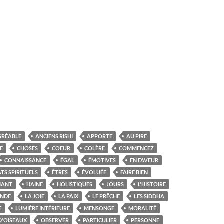
GRÉABLE
ANCIENS RISHI
APPORTE
AU PIRE
E
CHOSES
COEUR
COLÈRE
COMMENCEZ
CONNAISSANCE
ÉGAL
ÉMOTIVES
EN FAVEUR
ATS SPIRITUELS
ÊTRES
ÉVOLUÉE
FAIRE BIEN
IANT
HAINE
HOLISTIQUES
JOURS
L'HISTOIRE
'INDE
LA JOIE
LA PAIX
LE PRÊCHE
LES SIDDHA
E
LUMIÈRE INTÉRIEURE
MENSONGE
MORALITÉ
D'OISEAUX
OBSERVER
PARTICULIER
PERSONNE