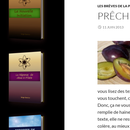
LES BRÈVES DE LA 
PRÊCH
11 JUIN 2013
vous lisez des te
vous touchent, c
Donc, ça ne vou
remplie de haine
texte, elle ne re
colère, au mieux 