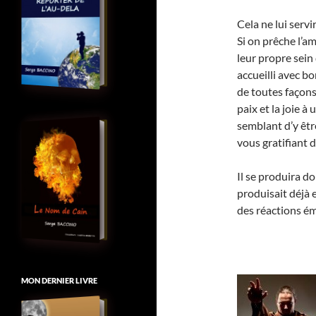
Cela ne lui serv
Si on prêche l’am
leur propre sein 
accueilli avec bo
de toutes façons
paix et la joie à
semblant d’y être
vous gratifiant 
Il se produira d
produisait déjà e
des réactions é
MON DERNIER LIVRE