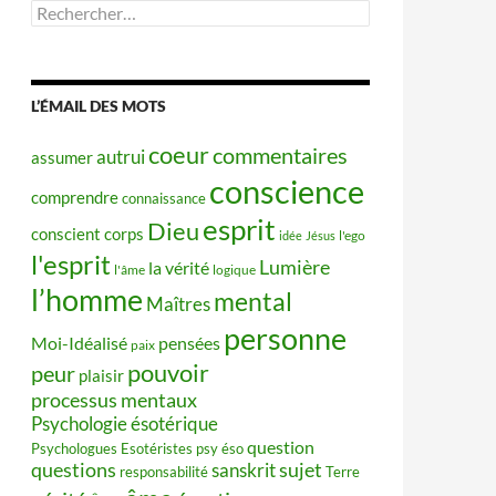
Rechercher :
L’ÉMAIL DES MOTS
coeur
commentaires
autrui
assumer
conscience
comprendre
connaissance
esprit
Dieu
conscient
corps
idée
Jésus
l'ego
l'esprit
Lumière
la vérité
l'âme
logique
l’homme
mental
Maîtres
personne
Moi-Idéalisé
pensées
paix
pouvoir
peur
plaisir
processus mentaux
Psychologie ésotérique
question
Psychologues Esotéristes
psy éso
questions
sujet
sanskrit
responsabilité
Terre