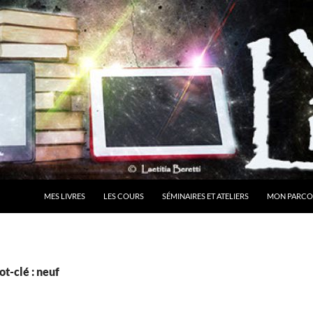
MES LIVRES
LES COURS
SÉMINAIRES ET ATELIERS
MON PARCO
t-clé : neuf