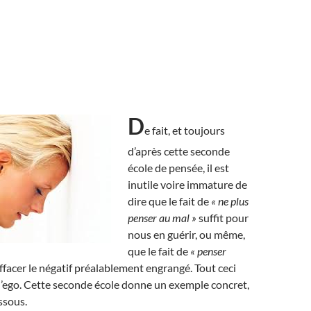
D
e fait, et toujours
d’après cette seconde
école de pensée, il est
inutile voire immature de
dire que le fait de
« ne plus
penser au mal »
suffit pour
nous en guérir, ou même,
que le fait de
« penser
effacer le négatif préalablement engrangé. Tout ceci
 l’ego. Cette seconde école donne un exemple concret,
ssous.