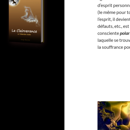
d’esprit personne
(le même pour to
l’esprit, il dev
défauts, etc., e
consciente
polar
laquelle se trou
la souffrance po