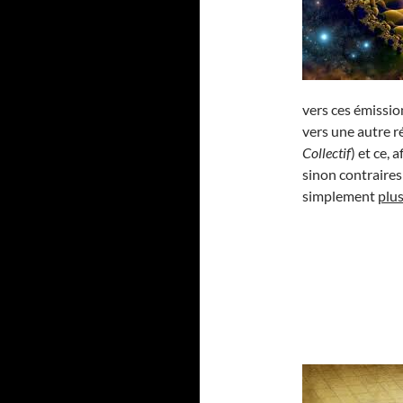
vers ces émissio
vers une autre r
Collectif
) et ce,
sinon contraires
simplement
plu