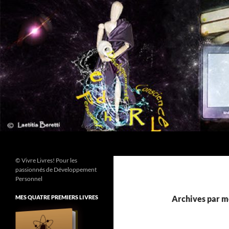
Aller
au
contenu
Recherche
© Vivre Livres! Pour les
passionnés de Développement
Personnel
MES QUATRE PREMIERS LIVRES
Archives par mo