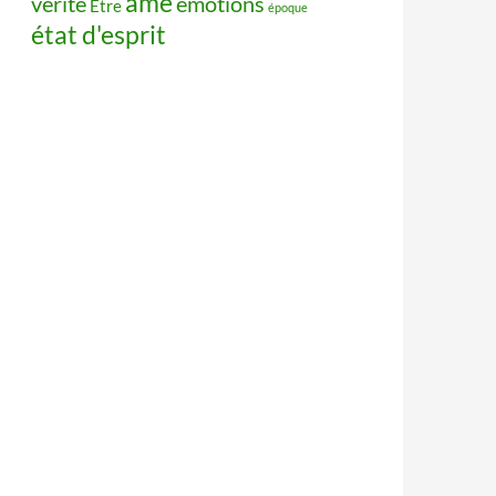
âme
vérité
émotions
Être
époque
état d'esprit