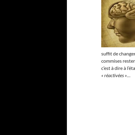
suffit de changer
commises reste
c’est à dire à l’
« réactivées »
…