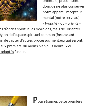
orientale) préconisent
donc de ne plus conserver
notre appareil récepteur
mental (notre cerveau)
« branché »
ou
« orienté »
ns d’ondes spirituelles morbides, mais de l’orienter
égion de l’espace spirituel commun (
Inconscient
 afin de capter d’autres processus mentaux qui seront,
 aux premiers, du moins bien plus heureux ou
s adaptés
à nous.
P
our résumer, cette première