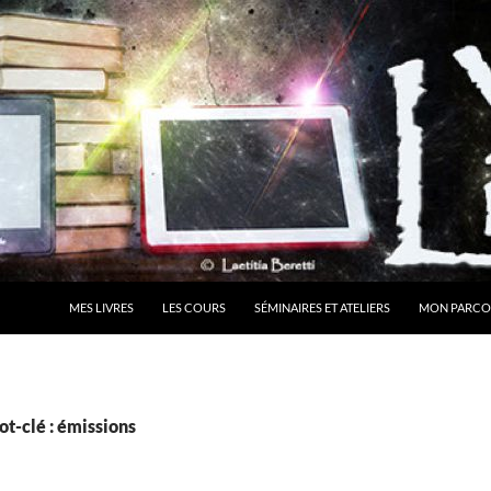
MES LIVRES
LES COURS
SÉMINAIRES ET ATELIERS
MON PARCO
t-clé : émissions