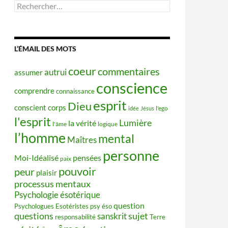
Rechercher :
L’ÉMAIL DES MOTS
coeur
commentaires
autrui
assumer
conscience
comprendre
connaissance
esprit
Dieu
conscient
corps
idée
Jésus
l'ego
l'esprit
Lumière
la vérité
l'âme
logique
l’homme
mental
Maîtres
personne
Moi-Idéalisé
pensées
paix
pouvoir
peur
plaisir
processus mentaux
Psychologie ésotérique
question
Psychologues Esotéristes
psy éso
questions
sujet
sanskrit
responsabilité
Terre