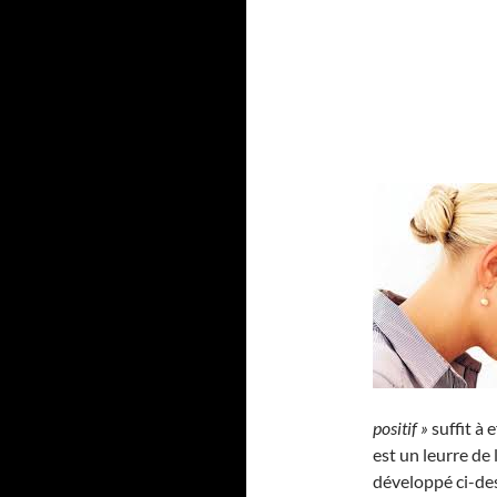
positif »
suffit à 
est un leurre de
développé ci-de