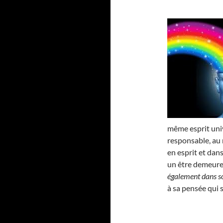
même esprit univ
responsable, au m
en esprit et dans
un être demeure b
également dans son
à sa pensée qui 