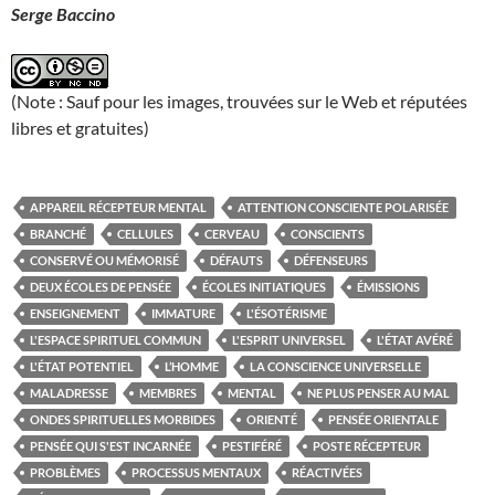
Serge Baccino
(Note : Sauf pour les images, trouvées sur le Web et réputées
libres et gratuites)
APPAREIL RÉCEPTEUR MENTAL
ATTENTION CONSCIENTE POLARISÉE
BRANCHÉ
CELLULES
CERVEAU
CONSCIENTS
CONSERVÉ OU MÉMORISÉ
DÉFAUTS
DÉFENSEURS
DEUX ÉCOLES DE PENSÉE
ÉCOLES INITIATIQUES
ÉMISSIONS
ENSEIGNEMENT
IMMATURE
L'ÉSOTÉRISME
L'ESPACE SPIRITUEL COMMUN
L'ESPRIT UNIVERSEL
L'ÉTAT AVÉRÉ
L'ÉTAT POTENTIEL
L’HOMME
LA CONSCIENCE UNIVERSELLE
MALADRESSE
MEMBRES
MENTAL
NE PLUS PENSER AU MAL
ONDES SPIRITUELLES MORBIDES
ORIENTÉ
PENSÉE ORIENTALE
PENSÉE QUI S'EST INCARNÉE
PESTIFÉRÉ
POSTE RÉCEPTEUR
PROBLÈMES
PROCESSUS MENTAUX
RÉACTIVÉES