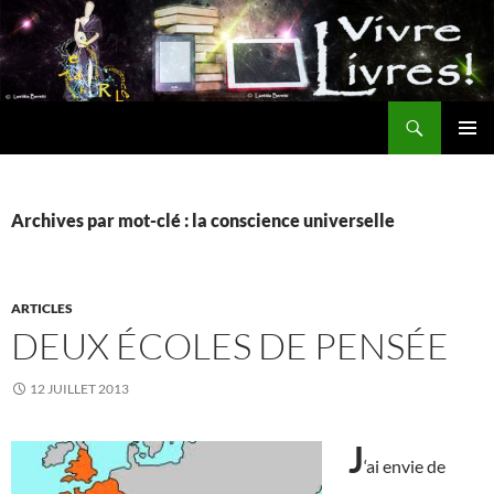
Aller
au
contenu
Recherche
MENU
PRINCI
Archives par mot-clé : la conscience universelle
ARTICLES
DEUX ÉCOLES DE PENSÉE
12 JUILLET 2013
J
‘ai envie de