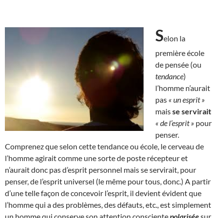
S
elon la
première école
de pensée (ou
tendance
)
l’homme n’aurait
pas
« un esprit »
mais
se servirait
« de l’esprit »
pour
penser.
Comprenez que selon cette tendance ou école, le cerveau de
l’homme agirait comme une sorte de poste récepteur et
n’aurait donc pas d’esprit personnel mais se servirait, pour
penser, de l’esprit universel (le même pour tous, donc.) A partir
d’une telle façon de concevoir l’esprit, il devient évident que
l’homme qui a des problèmes, des défauts, etc., est simplement
un homme qui conserve son attention consciente
polarisée
sur