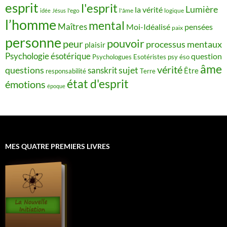
esprit
l'esprit
Lumière
la vérité
idée
Jésus
l'ego
l'âme
logique
l’homme
mental
Maîtres
Moi-Idéalisé
pensées
paix
personne
pouvoir
peur
processus mentaux
plaisir
Psychologie ésotérique
question
Psychologues Esotéristes
psy éso
âme
vérité
questions
sujet
sanskrit
Être
responsabilité
Terre
état d'esprit
émotions
époque
MES QUATRE PREMIERS LIVRES