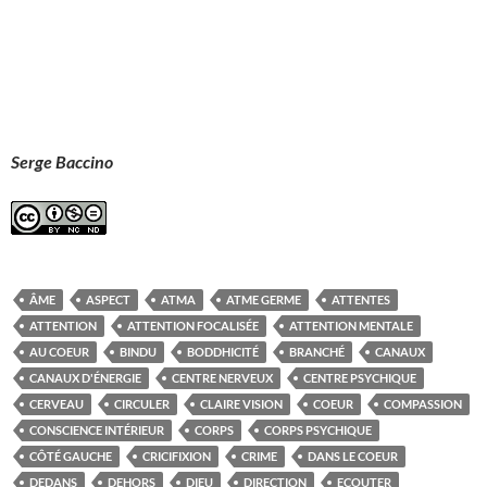
Serge Baccino
ÂME
ASPECT
ATMA
ATME GERME
ATTENTES
ATTENTION
ATTENTION FOCALISÉE
ATTENTION MENTALE
AU COEUR
BINDU
BODDHICITÉ
BRANCHÉ
CANAUX
CANAUX D'ÉNERGIE
CENTRE NERVEUX
CENTRE PSYCHIQUE
CERVEAU
CIRCULER
CLAIRE VISION
COEUR
COMPASSION
CONSCIENCE INTÉRIEUR
CORPS
CORPS PSYCHIQUE
CÔTÉ GAUCHE
CRICIFIXION
CRIME
DANS LE COEUR
DEDANS
DEHORS
DIEU
DIRECTION
ECOUTER