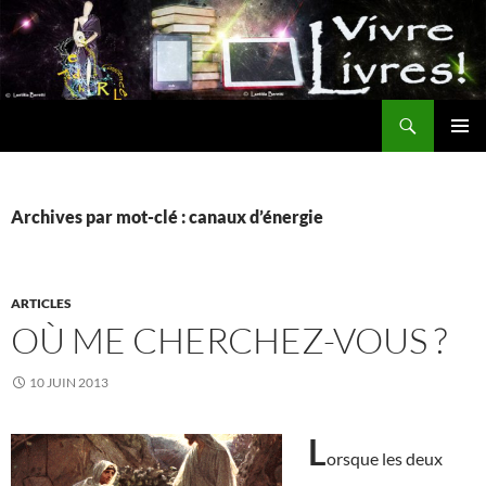
Aller
au
contenu
Recherche
MENU
PRINCI
Archives par mot-clé : canaux d’énergie
ARTICLES
OÙ ME CHERCHEZ-VOUS ?
10 JUIN 2013
L
orsque les deux