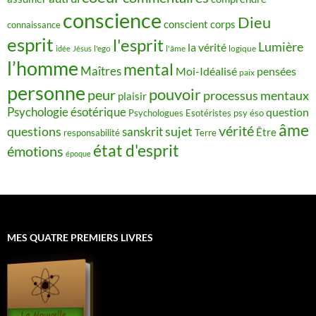
conscience
Dieu
conscient
corps
connaissance
esprit
l'esprit
Lumière
la vérité
idée
Jésus
l'ego
l'âme
logique
l’homme
mental
Maîtres
Moi-Idéalisé
pensées
paix
personne
pouvoir
peur
processus mentaux
plaisir
Psychologie ésotérique
question
Psychologues Esotéristes
psy éso
âme
vérité
questions
sujet
sanskrit
Être
responsabilité
Terre
état d'esprit
émotions
époque
MES QUATRE PREMIERS LIVRES