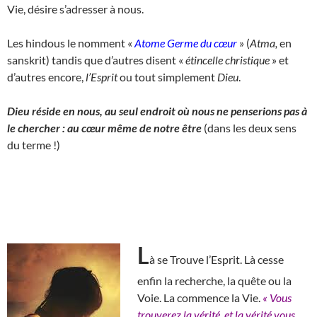
Vie, désire s’adresser à nous.
Les hindous le nomment «
Atome Germe du cœur
» (
Atma,
en
sanskrit) tandis que d’autres disent «
étincelle christique
» et
d’autres encore,
l’Esprit
ou tout simplement
Dieu
.
Dieu réside en nous, au seul endroit où nous ne penserions pas à
le chercher : au cœur même de notre être
(dans les deux sens
du terme !)
L
à se Trouve l’Esprit. Là cesse
enfin la recherche, la quête ou la
Voie. La commence la Vie.
« Vous
trouverez la vérité, et la vérité vous