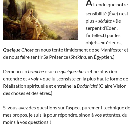
A
ttendu que notre
sensibilité (Ève) n’est
plus
« séduite »
(le
serpent d’Éden,
l’intellect) par les
objets extérieurs,
Quelque Chose
en nous tente timidement de se Manifester et
de nous faire sentir Sa Présence (
Shékina
, en Égyptien.)
Demeurer «
branché
» sur ce
quelque chose
et ne plus rien
entendre et «
voir
» que lui, consiste en la plus haute forme de
Réalisation spirituelle et entraîne la
Boddhicité
(Claire Vision
des choses et des êtres.)
Si vous avez des questions sur l’aspect purement technique de
mes propos, je suis là pour répondre, sinon à vos attentes, du
moins à vos questions !