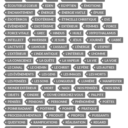
ÉCOUTER LE COEUR
EDEN
EGYPTIEN
ÉMOTIONS
ENCHANTEMENT
ÉNERGIE
ÉNERGIE VIATLE
ÉPUISE
ÉSOTÉRIKOS
ÉSOTÉRISME
ÉTINCELLE CHRISTIQUE
EVE
ÉVÈNEMENT
EXOTÉRISME
EXTÉRIEUR
FEMMES
FORCE
FORCE VITALE
GREC
HINDUS
HUILE
HYPOTHALAMUS
INTELLECT
INVERSER
JE SUIS
JÉSUS
JOURNÉE
L'ABBÉ
L'ACTIVITÉ
L'AMOUR
L'ASSAUT
L'ÉNERGIE
L'ESPRIT
L'EXTÉRIEUR
L'INDE ANTIQUE
L'INTÉRIEUR
L’HOMME
LA CONSCIENCE
LA QUÊTE
LA VAPEUR
LA VIE
LA VOIE
LE CANAL
LE CHEMIN
LE CHRIST
LE PÈRE
LES AUTRES
LES ÉVÈNEMENTS
LES GENS
LES IMAGES
LES MORTS
LES PENSÉES
LES SONS
LONGUEUR
LUMIÈRE
MANIFESTER
MONDE EXTÉRIEUR
MORT
NADI
NOS PENSÉES
NOS SENS
OBJETS
OINDRE
OÙ ME CHERCHEZ-VOUS
PALPITE
PENSÉES
PENSONS
PERSONNE
PHÉNOMÈNE
POÈTES
POINR RADIANT
POITRINE
POMPE
PRATIQUE
PROCESSUS MENTAUX
PRODUIT
PROPOS
PUISSANTS
QUESTIONS
RAMIFICATIONS
RÉALISATION
REGARD