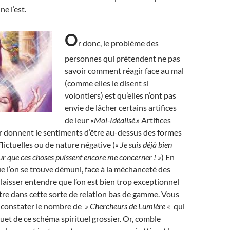
ne l’est.
O
r donc, le problème des
personnes qui prétendent ne pas
savoir comment réagir face au mal
(comme elles le disent si
volontiers) est qu’elles n’ont pas
envie de lâcher certains artifices
de leur «
Moi-Idéalisé
.» Artifices
r donnent le sentiments d’être au-dessus des formes
lictuelles ou de nature négative (
« Je suis déjà bien
r que ces choses puissent encore me concerner ! »
) En
que l’on se trouve démuni, face à la méchanceté des
 laisser entendre que l’on est bien trop exceptionnel
re dans cette sorte de relation bas de gamme. Vous
e constater le nombre de
» Chercheurs de Lumière «
qui
ouet de ce schéma spirituel grossier. Or, comble