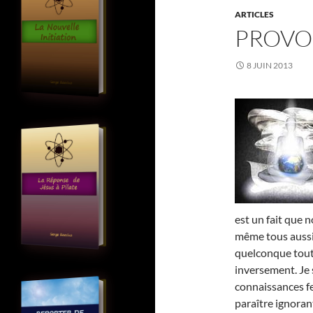
ARTICLES
PROVO
8 JUIN 2013
est un fait que 
même tous auss
quelconque tout
inversement. Je 
connaissances fe
paraître ignorant