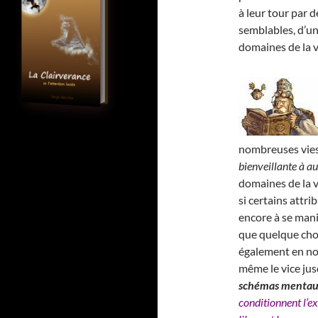
à leur tour par 
semblables, d’un
domaines de la v
nombreuses vies 
bienveillante à au
domaines de la vi
si certains attr
encore à se mani
que quelque cho
également en no
même le vice jus
schémas menta
conditionnent l’ex