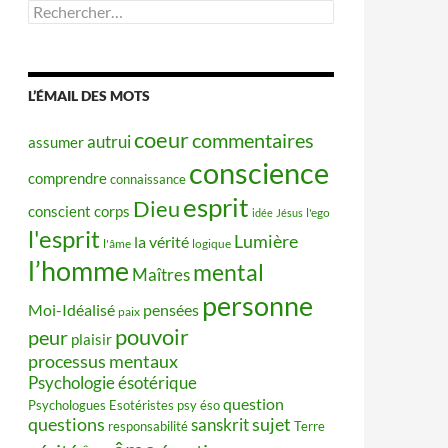
Rechercher :
L’ÉMAIL DES MOTS
coeur
commentaires
autrui
assumer
conscience
comprendre
connaissance
esprit
Dieu
conscient
corps
idée
Jésus
l'ego
l'esprit
Lumière
la vérité
l'âme
logique
l’homme
mental
Maîtres
personne
Moi-Idéalisé
pensées
paix
pouvoir
peur
plaisir
processus mentaux
Psychologie ésotérique
question
Psychologues Esotéristes
psy éso
questions
sujet
sanskrit
responsabilité
Terre