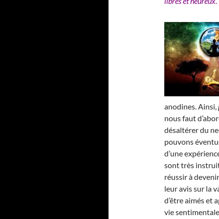
libres et heureux.
anodines. Ainsi,
nous faut d’abor
désaltérer du nec
pouvons éventue
d’une expérience
sont très instrui
réussir à deveni
leur avis sur la
d’être aimés et a
vie sentimentale 