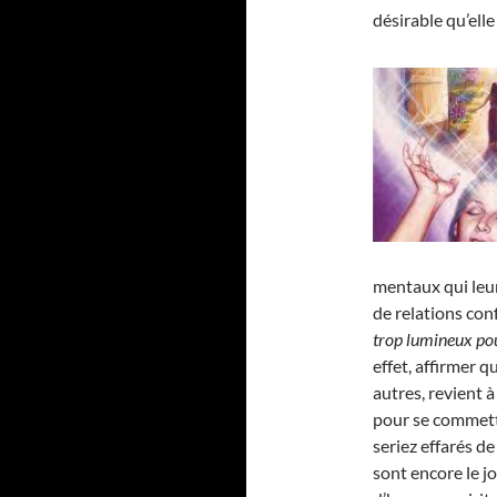
désirable qu’elle 
mentaux qui leu
de relations conf
trop lumineux pou
effet, affirmer 
autres, revient à
pour se commett
seriez effarés d
sont encore le j