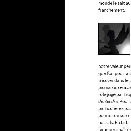
monde le sait au
franchement.
notre valeur pers
que l’on pourrait
tricoter dans le 
pas saisir, cela 
rôle jugé par tro
d’entendre
. Pourt
particulières pou
pointer de son do
nos cils. En fai
femme va haïr i