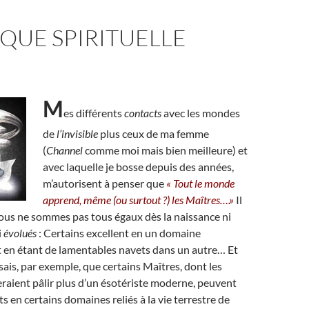
QUE SPIRITUELLE
M
es différents
contacts
avec les mondes
de
l’invisible
plus ceux de ma femme
(
Channel
comme moi mais bien meilleure) et
avec laquelle je bosse depuis des années,
m’autorisent à penser que
« Tout le monde
apprend, même (ou surtout ?) les Maîtres….»
Il
nous ne sommes pas tous égaux dès la naissance ni
i
évolués
: Certains excellent en un domaine
 en étant de lamentables navets dans un autre… Et
sais, par exemple, que certains Maîtres, dont les
raient pâlir plus d’un ésotériste moderne, peuvent
s en certains domaines reliés à la vie terrestre de