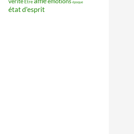
âme
vérité
émotions
Être
époque
état d'esprit