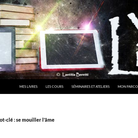
MES LIVRES
LES COURS
SÉMINAIRES ET ATELIERS
MON PARCO
t-clé : se mouiller l’âme