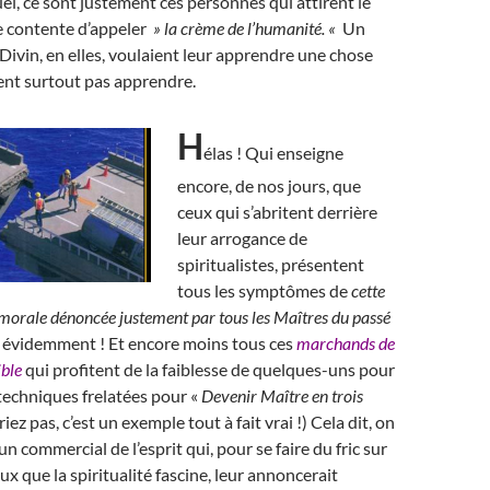
el, ce sont justement ces personnes qui attirent le
e contente d’appeler
» la crème de l’humanité. «
Un
Divin, en elles, voulaient leur apprendre une chose
rent surtout pas apprendre.
H
élas ! Qui enseigne
encore, de nos jours, que
ceux qui s’abritent derrière
leur arrogance de
spiritualistes, présentent
tous les symptômes de
cette
morale dénoncée justement par tous les Maîtres du passé
 évidemment ! Et encore moins tous ces
marchands de
ible
qui profitent de la faiblesse de quelques-uns pour
techniques frelatées pour «
Devenir Maître en trois
riez pas, c’est un exemple tout à fait vrai !) Cela dit, on
n commercial de l’esprit qui, pour se faire du fric sur
ux que la spiritualité fascine, leur annoncerait