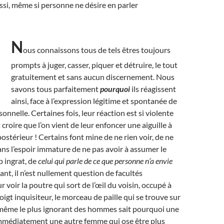
ssi, même si personne ne désire en parler
N
ous connaissons tous de tels êtres toujours
prompts à juger, casser, piquer et détruire, le tout
gratuitement et sans aucun discernement. Nous
savons tous parfaitement
pourquoi
ils réagissent
ainsi, face à l’expression légitime et spontanée de
onnelle. Certaines fois, leur réaction est si violente
 croire que l’on vient de leur enfoncer une aiguille à
postérieur ! Certains font mine de ne rien voir, de ne
dans l’espoir immature de ne pas avoir à assumer le
p ingrat, de
celui qui parle de ce que personne n’a envie
ant, il n’est nullement question de facultés
r voir la poutre qui sort de l’œil du voisin, occupé à
igt inquisiteur, le morceau de paille qui se trouve sur
t, même le plus ignorant des hommes sait pourquoi une
mmédiatement une autre femme qui ose être plus