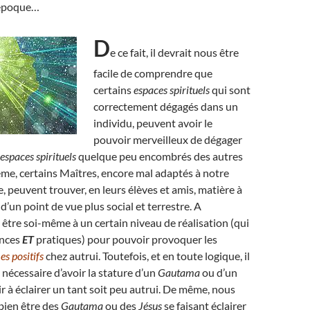
 époque…
D
e ce fait, il devrait nous être
facile de comprendre que
certains
espaces spirituels
qui sont
correctement dégagés dans un
individu, peuvent avoir le
pouvoir merveilleux de dégager
espaces spirituels
quelque peu encombrés des autres
me, certains Maîtres, encore mal adaptés à notre
peuvent trouver, en leurs élèves et amis, matière à
, d’un point de vue plus social et terrestre. A
ut être soi-même à un certain niveau de réalisation (qui
ances
ET
pratiques) pour pouvoir provoquer les
s positifs
chez autrui. Toutefois, et en toute logique, il
 nécessaire d’avoir la stature d’un
Gautama
ou d’un
r à éclairer un tant soit peu autrui. De même, nous
bien être des
Gautama
ou des
Jésus
se faisant éclairer