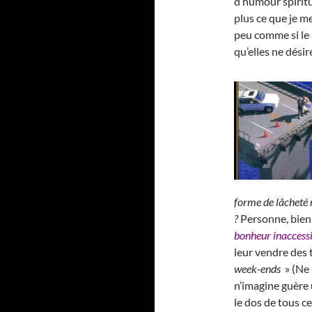
d’humour spiritu
plus ce que je m
peu comme si le 
qu’elles ne dési
forme de lâcheté 
?
Personne, bien
bonheur inaccess
leur vendre des 
week-ends
» (Ne 
n’imagine guère u
le dos de tous ce