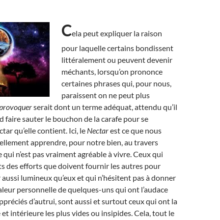
C
ela peut expliquer la raison
pour laquelle certains bondissent
littéralement ou peuvent devenir
méchants, lorsqu’on prononce
certaines phrases qui, pour nous,
paraissent on ne peut plus
provoquer
serait dont un terme adéquat, attendu qu’il
d faire sauter le bouchon de la carafe pour se
tar qu’elle contient. Ici, le
Nectar
est ce que nous
llement apprendre, pour notre bien, au travers
 qui n’est pas vraiment agréable à vivre. Ceux qui
ts des efforts que doivent fournir les autres pour
r aussi lumineux qu’eux et qui n’hésitent pas à donner
 valeur personnelle de quelques-uns qui ont l’audace
ppréciés d’autrui, sont aussi et surtout ceux qui ont la
et intérieure les plus vides ou insipides. Cela, tout le