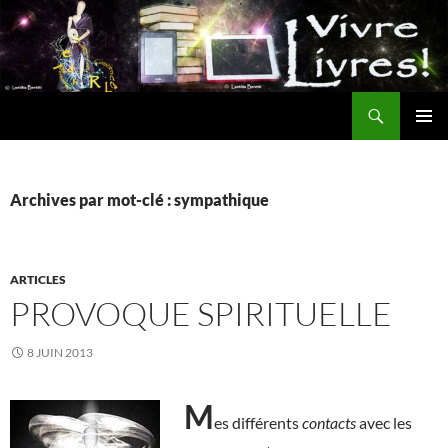
Aller
au
contenu
Recherche
MENU
PRINCI
Archives par mot-clé : sympathique
ARTICLES
PROVOQUE SPIRITUELLE
8 JUIN 2013
M
es différents
contacts
avec les