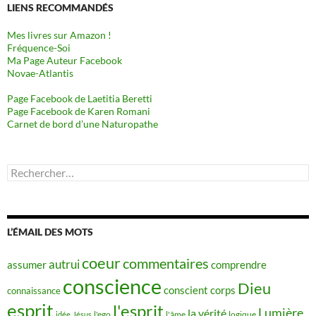
LIENS RECOMMANDÉS
Mes livres sur Amazon !
Fréquence-Soi
Ma Page Auteur Facebook
Novae-Atlantis
Page Facebook de Laetitia Beretti
Page Facebook de Karen Romani
Carnet de bord d’une Naturopathe
Rechercher :
L’ÉMAIL DES MOTS
coeur
commentaires
autrui
assumer
comprendre
conscience
Dieu
conscient
corps
connaissance
esprit
l'esprit
Lumière
la vérité
idée
Jésus
l'ego
l'âme
logique