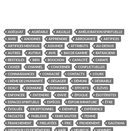
ADÉQUAT
AGRÉABLE
AIGUILLE
AMÉLIORATION SPIRITUELLE
AMIS
ANODINES
APPRENDRE
ARROGANCE
ARTIFICES
ARTIFICES MENTAUX
ASSUMER
ATTRIBUTS
AU-DESSUS
AUTRES
AUTRUI
AVIS
BAS DE GAMME
BATRACIENS
BESTIOLES
BIEN
BOUCHON
CAPACITÉ
CARAFE
CASSER
CHANNEL
CONCERNER
CONFLICTUELLES
CONNAISSANCES
CONSACRÉ
CONTACTS
COURS
CRÈME DE L'HUMANITÉ
DÉGAGER
DÉMUNI
DÉSIRABLE
DOIGT
DOMAINE
DOMAINES
EFFORTS
ÉLÈVES
ENFONCER
ENTENDRE
ENVIE
ÉPOQUE
ÉSOTÉRISTES
ESPACES SPIRITUELS
ESPÈCES
ESPOIR IMMATURE
ÊTRE
ÉVOLUÉS
EXCEPTIONNEL
EXEMPLE
EXPÉRIENCE
FACULTÉS
FAIBLESSE
FAIRE SAUTER
FEMME
FRANCHEMENT
FRELATÉES
FRIC
FROIDEMENT
GAUTAMA
GRENOUILLES DE BÉNITIERS
HAÏR
HEUREUX
HOMMES