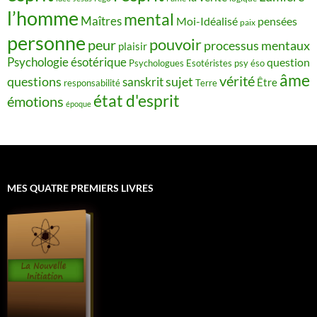
l’homme
mental
Maîtres
Moi-Idéalisé
pensées
paix
personne
pouvoir
peur
processus mentaux
plaisir
Psychologie ésotérique
question
Psychologues Esotéristes
psy éso
âme
vérité
questions
sujet
sanskrit
Être
responsabilité
Terre
état d'esprit
émotions
époque
MES QUATRE PREMIERS LIVRES