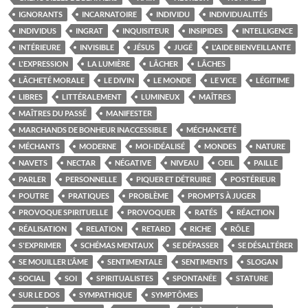
IGNORANTS
INCARNATOIRE
INDIVIDU
INDIVIDUALITÉS
INDIVIDUS
INGRAT
INQUISITEUR
INSIPIDES
INTELLIGENCE
INTÉRIEURE
INVISIBLE
JÉSUS
JUGÉ
L'AIDE BIENVEILLANTE
L'EXPRESSION
LA LUMIÈRE
LÂCHER
LÂCHES
LÂCHETÉ MORALE
LE DIVIN
LE MONDE
LE VICE
LÉGITIME
LIBRES
LITTÉRALEMENT
LUMINEUX
MAÎTRES
MAÎTRES DU PASSÉ
MANIFESTER
MARCHANDS DE BONHEUR INACCESSIBLE
MÉCHANCETÉ
MÉCHANTS
MODERNE
MOI-IDÉALISÉ
MONDES
NATURE
NAVETS
NECTAR
NÉGATIVE
NIVEAU
OEIL
PAILLE
PARLER
PERSONNELLE
PIQUER ET DÉTRUIRE
POSTÉRIEUR
POUTRE
PRATIQUES
PROBLÈME
PROMPTS À JUGER
PROVOQUE SPIRITUELLE
PROVOQUER
RATÉS
RÉACTION
RÉALISATION
RELATION
RETARD
RICHE
RÔLE
S'EXPRIMER
SCHÉMAS MENTAUX
SE DÉPASSER
SE DÉSALTÉRER
SE MOUILLER L'ÂME
SENTIMENTALE
SENTIMENTS
SLOGAN
SOCIAL
SOI
SPIRITUALISTES
SPONTANÉE
STATURE
SUR LE DOS
SYMPATHIQUE
SYMPTÔMES