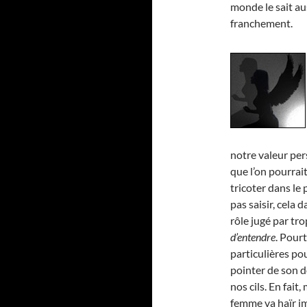
monde le sait au
franchement.
notre valeur pers
que l’on pourrait
tricoter dans le 
pas saisir, cela 
rôle jugé par tro
d’entendre
. Pourt
particulières pou
pointer de son do
nos cils. En fai
femme va haïr i