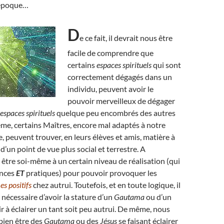
 époque…
D
e ce fait, il devrait nous être
facile de comprendre que
certains
espaces spirituels
qui sont
correctement dégagés dans un
individu, peuvent avoir le
pouvoir merveilleux de dégager
espaces spirituels
quelque peu encombrés des autres
me, certains Maîtres, encore mal adaptés à notre
peuvent trouver, en leurs élèves et amis, matière à
, d’un point de vue plus social et terrestre. A
ut être soi-même à un certain niveau de réalisation (qui
ances
ET
pratiques) pour pouvoir provoquer les
s positifs
chez autrui. Toutefois, et en toute logique, il
 nécessaire d’avoir la stature d’un
Gautama
ou d’un
r à éclairer un tant soit peu autrui. De même, nous
bien être des
Gautama
ou des
Jésus
se faisant éclairer