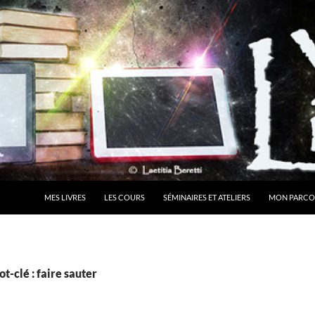
MES LIVRES
LES COURS
SÉMINAIRES ET ATELIERS
MON PARCO
t-clé : faire sauter