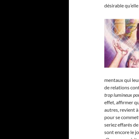
désirable qu’elle 
mentaux qui leu
de relations conf
trop lumineux pou
effet, affirmer 
autres, revient à
pour se commett
seriez effarés d
sont encore le j