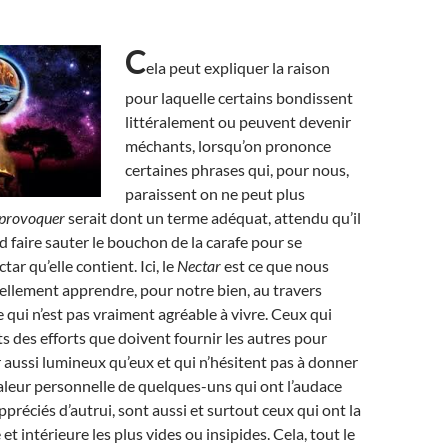
C
ela peut expliquer la raison
pour laquelle certains bondissent
littéralement ou peuvent devenir
méchants, lorsqu’on prononce
certaines phrases qui, pour nous,
paraissent on ne peut plus
provoquer
serait dont un terme adéquat, attendu qu’il
d faire sauter le bouchon de la carafe pour se
tar qu’elle contient. Ici, le
Nectar
est ce que nous
llement apprendre, pour notre bien, au travers
 qui n’est pas vraiment agréable à vivre. Ceux qui
ts des efforts que doivent fournir les autres pour
r aussi lumineux qu’eux et qui n’hésitent pas à donner
 valeur personnelle de quelques-uns qui ont l’audace
ppréciés d’autrui, sont aussi et surtout ceux qui ont la
et intérieure les plus vides ou insipides. Cela, tout le