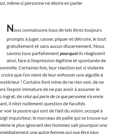
ssi, même si personne ne désire en parler
N
ous connaissons tous de tels êtres toujours
prompts à juger, casser, piquer et détruire, le tout
gratuitement et sans aucun discernement. Nous
savons tous parfaitement
pourquoi
ils réagissent
ainsi, face à l’expression légitime et spontanée de
onnelle. Certaines fois, leur réaction est si violente
 croire que l’on vient de leur enfoncer une aiguille à
postérieur ! Certains font mine de ne rien voir, de ne
dans l’espoir immature de ne pas avoir à assumer le
p ingrat, de
celui qui parle de ce que personne n’a envie
ant, il n’est nullement question de facultés
r voir la poutre qui sort de l’œil du voisin, occupé à
igt inquisiteur, le morceau de paille qui se trouve sur
t, même le plus ignorant des hommes sait pourquoi une
mmédiatement une autre femme qui ose être plus