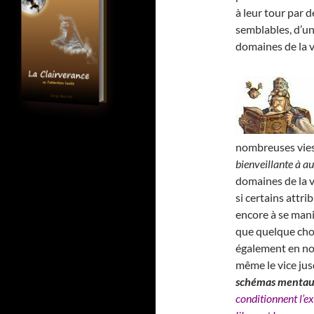
à leur tour par 
semblables, d’un
domaines de la v
nombreuses vies 
bienveillante à au
domaines de la vi
si certains attr
encore à se mani
que quelque cho
également en no
même le vice jus
schémas menta
conditionnent l’ex