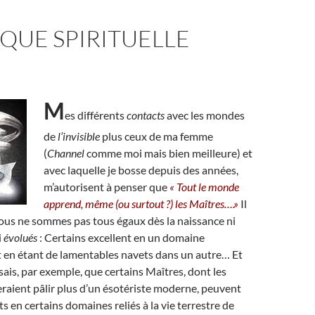
QUE SPIRITUELLE
M
es différents
contacts
avec les mondes
de
l’invisible
plus ceux de ma femme
(
Channel
comme moi mais bien meilleure) et
avec laquelle je bosse depuis des années,
m’autorisent à penser que
« Tout le monde
apprend, même (ou surtout ?) les Maîtres….»
Il
nous ne sommes pas tous égaux dès la naissance ni
i
évolués
: Certains excellent en un domaine
 en étant de lamentables navets dans un autre… Et
sais, par exemple, que certains Maîtres, dont les
raient pâlir plus d’un ésotériste moderne, peuvent
s en certains domaines reliés à la vie terrestre de