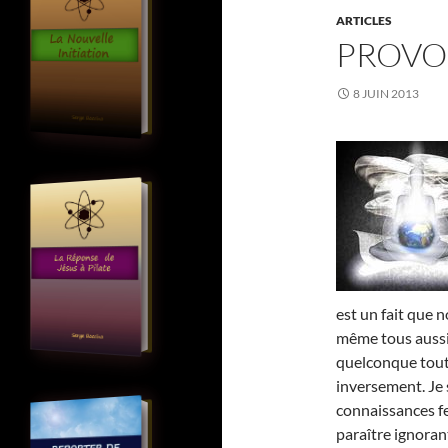
ARTICLES
PROVO
8 JUIN 2013
est un fait que 
même tous auss
quelconque tout
inversement. Je 
connaissances fe
paraître ignorant