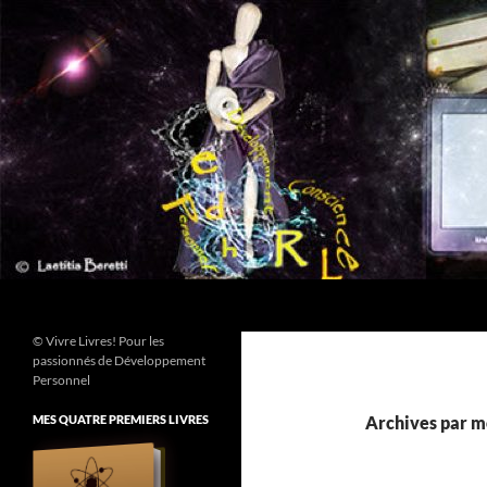
Aller
au
contenu
Recherche
© Vivre Livres! Pour les
passionnés de Développement
Personnel
MES QUATRE PREMIERS LIVRES
Archives par mo