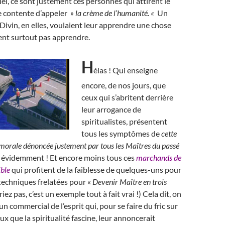
el, ce sont justement ces personnes qui attirent le
e contente d’appeler
» la crème de l’humanité. «
Un
Divin, en elles, voulaient leur apprendre une chose
rent surtout pas apprendre.
H
élas ! Qui enseigne
encore, de nos jours, que
ceux qui s’abritent derrière
leur arrogance de
spiritualistes, présentent
tous les symptômes de
cette
morale dénoncée justement par tous les Maîtres du passé
 évidemment ! Et encore moins tous ces
marchands de
ible
qui profitent de la faiblesse de quelques-uns pour
techniques frelatées pour «
Devenir Maître en trois
riez pas, c’est un exemple tout à fait vrai !) Cela dit, on
n commercial de l’esprit qui, pour se faire du fric sur
ux que la spiritualité fascine, leur annoncerait