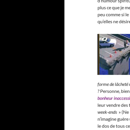
d’humour spiritu
plus ce que je m
peu comme si le 
qu’elles ne dési
forme de lâcheté 
?
Personne, bien
bonheur inaccess
leur vendre des 
week-ends
» (Ne 
n’imagine guère u
le dos de tous ce