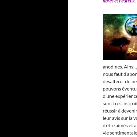
libres et heureux.
anodines. Ainsi,
nous faut d’abor
désaltérer du nec
pouvons éventue
d’une expérience
sont très instrui
réussir à deveni
leur avis sur la
d’être aimés et a
vie sentimentale 