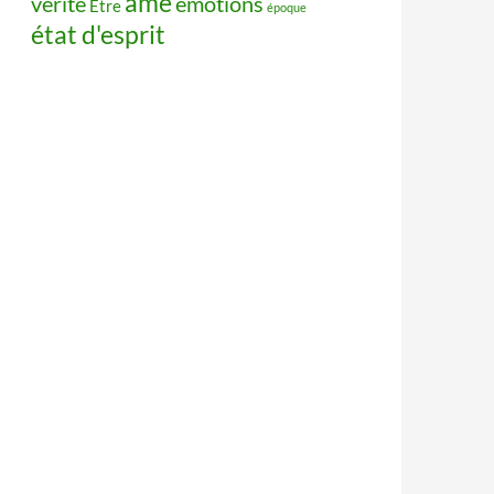
âme
vérité
émotions
Être
époque
état d'esprit