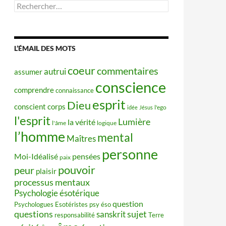
Rechercher :
L’ÉMAIL DES MOTS
coeur
commentaires
autrui
assumer
conscience
comprendre
connaissance
esprit
Dieu
conscient
corps
idée
Jésus
l'ego
l'esprit
Lumière
la vérité
l'âme
logique
l’homme
mental
Maîtres
personne
Moi-Idéalisé
pensées
paix
pouvoir
peur
plaisir
processus mentaux
Psychologie ésotérique
question
Psychologues Esotéristes
psy éso
questions
sujet
sanskrit
responsabilité
Terre