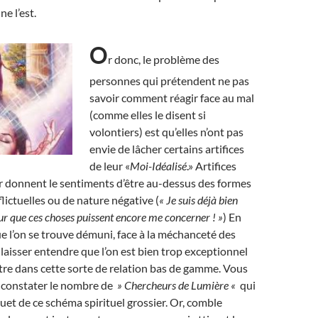
ne l’est.
O
r donc, le problème des
personnes qui prétendent ne pas
savoir comment réagir face au mal
(comme elles le disent si
volontiers) est qu’elles n’ont pas
envie de lâcher certains artifices
de leur «
Moi-Idéalisé
.» Artifices
r donnent le sentiments d’être au-dessus des formes
lictuelles ou de nature négative (
« Je suis déjà bien
r que ces choses puissent encore me concerner ! »
) En
que l’on se trouve démuni, face à la méchanceté des
 laisser entendre que l’on est bien trop exceptionnel
re dans cette sorte de relation bas de gamme. Vous
e constater le nombre de
» Chercheurs de Lumière «
qui
ouet de ce schéma spirituel grossier. Or, comble