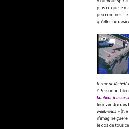
d’humour spiritu
plus ce que je m
peu comme si le 
qu’elles ne dési
forme de lâcheté 
?
Personne, bien
bonheur inaccess
leur vendre des 
week-ends
» (Ne 
n’imagine guère u
le dos de tous ce