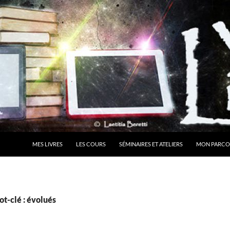
MES LIVRES
LES COURS
SÉMINAIRES ET ATELIERS
MON PARCO
t-clé : évolués