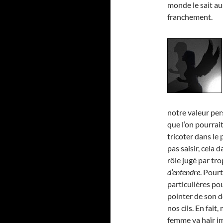
monde le sait au
franchement.
notre valeur pers
que l’on pourrait
tricoter dans le 
pas saisir, cela 
rôle jugé par tro
d’entendre
. Pourt
particulières pou
pointer de son do
nos cils. En fai
femme va haïr i