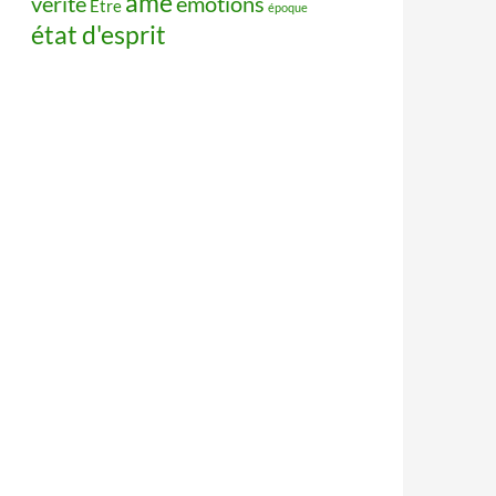
âme
vérité
émotions
Être
époque
état d'esprit