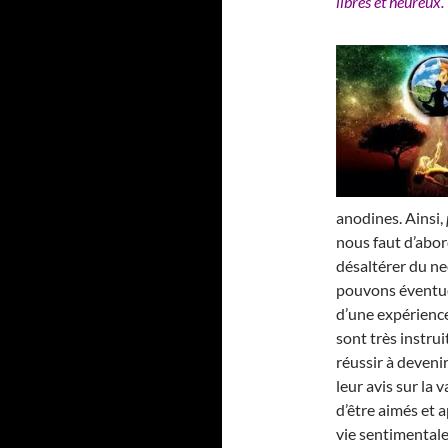
libres et heureux.
anodines. Ainsi,
nous faut d’abor
désaltérer du nec
pouvons éventue
d’une expérience
sont très instrui
réussir à deveni
leur avis sur la
d’être aimés et a
vie sentimentale 