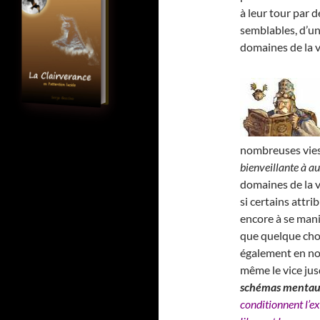
à leur tour par 
semblables, d’un
domaines de la v
nombreuses vies 
bienveillante à au
domaines de la vi
si certains attr
encore à se mani
que quelque cho
également en no
même le vice jus
schémas menta
conditionnent l’ex