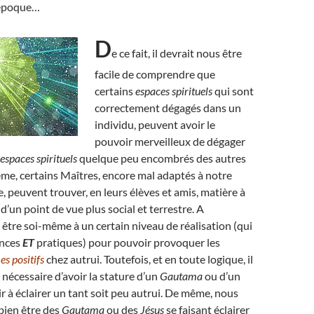
 époque…
D
e ce fait, il devrait nous être
facile de comprendre que
certains
espaces spirituels
qui sont
correctement dégagés dans un
individu, peuvent avoir le
pouvoir merveilleux de dégager
espaces spirituels
quelque peu encombrés des autres
me, certains Maîtres, encore mal adaptés à notre
peuvent trouver, en leurs élèves et amis, matière à
, d’un point de vue plus social et terrestre. A
ut être soi-même à un certain niveau de réalisation (qui
ances
ET
pratiques) pour pouvoir provoquer les
s positifs
chez autrui. Toutefois, et en toute logique, il
 nécessaire d’avoir la stature d’un
Gautama
ou d’un
r à éclairer un tant soit peu autrui. De même, nous
bien être des
Gautama
ou des
Jésus
se faisant éclairer