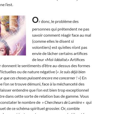
ne l’est.
O
r donc, le problème des
personnes qui prétendent ne pas
savoir comment réagir face au mal
(comme elles le disent si
volontiers) est qu’elles n’ont pas
envie de lâcher certains artifices
de leur «
Moi-Idéalisé
.» Artifices
r donnent le sentiments d’être au-dessus des formes
lictuelles ou de nature négative (
« Je suis déjà bien
r que ces choses puissent encore me concerner ! »
) En
que l’on se trouve démuni, face à la méchanceté des
 laisser entendre que l’on est bien trop exceptionnel
re dans cette sorte de relation bas de gamme. Vous
e constater le nombre de
» Chercheurs de Lumière «
qui
ouet de ce schéma spirituel grossier. Or, comble