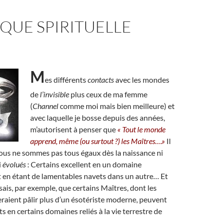
QUE SPIRITUELLE
M
es différents
contacts
avec les mondes
de
l’invisible
plus ceux de ma femme
(
Channel
comme moi mais bien meilleure) et
avec laquelle je bosse depuis des années,
m’autorisent à penser que
« Tout le monde
apprend, même (ou surtout ?) les Maîtres….»
Il
nous ne sommes pas tous égaux dès la naissance ni
i
évolués
: Certains excellent en un domaine
 en étant de lamentables navets dans un autre… Et
sais, par exemple, que certains Maîtres, dont les
raient pâlir plus d’un ésotériste moderne, peuvent
s en certains domaines reliés à la vie terrestre de