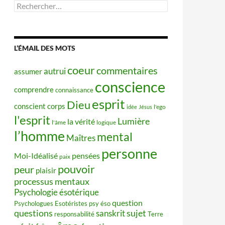
Rechercher :
L’ÉMAIL DES MOTS
coeur
commentaires
autrui
assumer
conscience
comprendre
connaissance
esprit
Dieu
conscient
corps
idée
Jésus
l'ego
l'esprit
Lumière
la vérité
l'âme
logique
l’homme
mental
Maîtres
personne
Moi-Idéalisé
pensées
paix
pouvoir
peur
plaisir
processus mentaux
Psychologie ésotérique
question
Psychologues Esotéristes
psy éso
questions
sujet
sanskrit
responsabilité
Terre