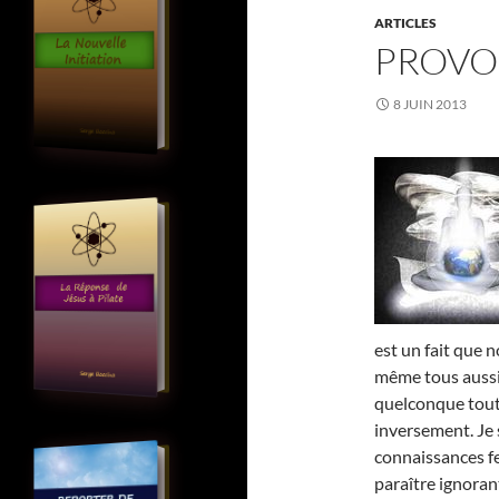
ARTICLES
PROVO
8 JUIN 2013
est un fait que 
même tous auss
quelconque tout
inversement. Je 
connaissances fe
paraître ignorant