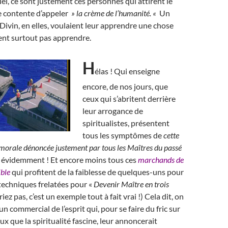
el, ce sont justement ces personnes qui attirent le
e contente d’appeler
» la crème de l’humanité. «
Un
Divin, en elles, voulaient leur apprendre une chose
rent surtout pas apprendre.
H
élas ! Qui enseigne
encore, de nos jours, que
ceux qui s’abritent derrière
leur arrogance de
spiritualistes, présentent
tous les symptômes de
cette
morale dénoncée justement par tous les Maîtres du passé
 évidemment ! Et encore moins tous ces
marchands de
ible
qui profitent de la faiblesse de quelques-uns pour
techniques frelatées pour «
Devenir Maître en trois
riez pas, c’est un exemple tout à fait vrai !) Cela dit, on
n commercial de l’esprit qui, pour se faire du fric sur
ux que la spiritualité fascine, leur annoncerait