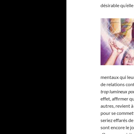
désirable qu’elle 
mentaux qui leu
de relations conf
trop lumineux pou
effet, affirmer 
autres, revient à
pour se commett
seriez effarés d
sont encore le j