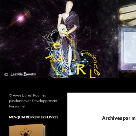
Aller
au
contenu
Recherche
© Vivre Livres! Pour les
passionnés de Développement
Personnel
MES QUATRE PREMIERS LIVRES
Archives par mo