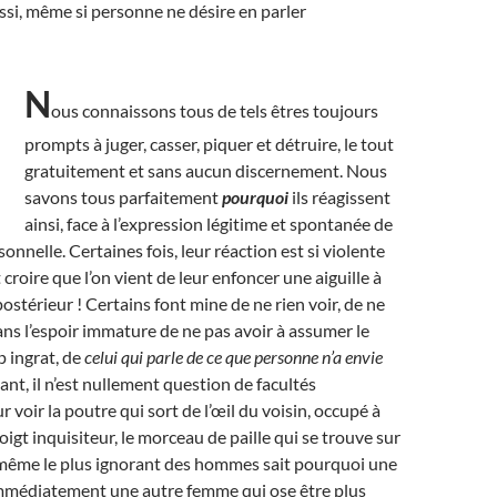
ssi, même si personne ne désire en parler
N
ous connaissons tous de tels êtres toujours
prompts à juger, casser, piquer et détruire, le tout
gratuitement et sans aucun discernement. Nous
savons tous parfaitement
pourquoi
ils réagissent
ainsi, face à l’expression légitime et spontanée de
onnelle. Certaines fois, leur réaction est si violente
 croire que l’on vient de leur enfoncer une aiguille à
postérieur ! Certains font mine de ne rien voir, de ne
dans l’espoir immature de ne pas avoir à assumer le
p ingrat, de
celui qui parle de ce que personne n’a envie
ant, il n’est nullement question de facultés
r voir la poutre qui sort de l’œil du voisin, occupé à
igt inquisiteur, le morceau de paille qui se trouve sur
t, même le plus ignorant des hommes sait pourquoi une
mmédiatement une autre femme qui ose être plus