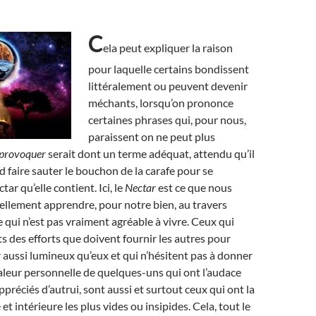
C
ela peut expliquer la raison
pour laquelle certains bondissent
littéralement ou peuvent devenir
méchants, lorsqu’on prononce
certaines phrases qui, pour nous,
paraissent on ne peut plus
provoquer
serait dont un terme adéquat, attendu qu’il
d faire sauter le bouchon de la carafe pour se
tar qu’elle contient. Ici, le
Nectar
est ce que nous
llement apprendre, pour notre bien, au travers
 qui n’est pas vraiment agréable à vivre. Ceux qui
ts des efforts que doivent fournir les autres pour
r aussi lumineux qu’eux et qui n’hésitent pas à donner
 valeur personnelle de quelques-uns qui ont l’audace
ppréciés d’autrui, sont aussi et surtout ceux qui ont la
et intérieure les plus vides ou insipides. Cela, tout le