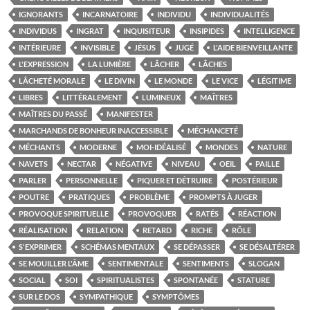
IGNORANTS
INCARNATOIRE
INDIVIDU
INDIVIDUALITÉS
INDIVIDUS
INGRAT
INQUISITEUR
INSIPIDES
INTELLIGENCE
INTÉRIEURE
INVISIBLE
JÉSUS
JUGÉ
L'AIDE BIENVEILLANTE
L'EXPRESSION
LA LUMIÈRE
LÂCHER
LÂCHES
LÂCHETÉ MORALE
LE DIVIN
LE MONDE
LE VICE
LÉGITIME
LIBRES
LITTÉRALEMENT
LUMINEUX
MAÎTRES
MAÎTRES DU PASSÉ
MANIFESTER
MARCHANDS DE BONHEUR INACCESSIBLE
MÉCHANCETÉ
MÉCHANTS
MODERNE
MOI-IDÉALISÉ
MONDES
NATURE
NAVETS
NECTAR
NÉGATIVE
NIVEAU
OEIL
PAILLE
PARLER
PERSONNELLE
PIQUER ET DÉTRUIRE
POSTÉRIEUR
POUTRE
PRATIQUES
PROBLÈME
PROMPTS À JUGER
PROVOQUE SPIRITUELLE
PROVOQUER
RATÉS
RÉACTION
RÉALISATION
RELATION
RETARD
RICHE
RÔLE
S'EXPRIMER
SCHÉMAS MENTAUX
SE DÉPASSER
SE DÉSALTÉRER
SE MOUILLER L'ÂME
SENTIMENTALE
SENTIMENTS
SLOGAN
SOCIAL
SOI
SPIRITUALISTES
SPONTANÉE
STATURE
SUR LE DOS
SYMPATHIQUE
SYMPTÔMES