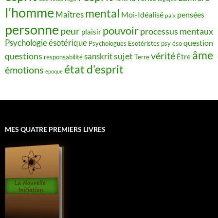
l’homme
mental
Maîtres
Moi-Idéalisé
pensées
paix
personne
pouvoir
peur
processus mentaux
plaisir
Psychologie ésotérique
question
Psychologues Esotéristes
psy éso
âme
vérité
questions
sujet
sanskrit
Être
responsabilité
Terre
état d'esprit
émotions
époque
MES QUATRE PREMIERS LIVRES