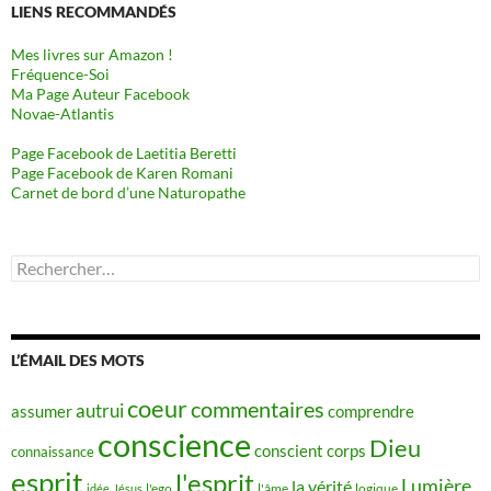
LIENS RECOMMANDÉS
Mes livres sur Amazon !
Fréquence-Soi
Ma Page Auteur Facebook
Novae-Atlantis
Page Facebook de Laetitia Beretti
Page Facebook de Karen Romani
Carnet de bord d’une Naturopathe
Rechercher :
L’ÉMAIL DES MOTS
coeur
commentaires
autrui
assumer
comprendre
conscience
Dieu
conscient
corps
connaissance
esprit
l'esprit
Lumière
la vérité
idée
Jésus
l'ego
l'âme
logique