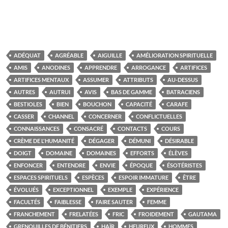
ADÉQUAT
AGRÉABLE
AIGUILLE
AMÉLIORATION SPIRITUELLE
AMIS
ANODINES
APPRENDRE
ARROGANCE
ARTIFICES
ARTIFICES MENTAUX
ASSUMER
ATTRIBUTS
AU-DESSUS
AUTRES
AUTRUI
AVIS
BAS DE GAMME
BATRACIENS
BESTIOLES
BIEN
BOUCHON
CAPACITÉ
CARAFE
CASSER
CHANNEL
CONCERNER
CONFLICTUELLES
CONNAISSANCES
CONSACRÉ
CONTACTS
COURS
CRÈME DE L'HUMANITÉ
DÉGAGER
DÉMUNI
DÉSIRABLE
DOIGT
DOMAINE
DOMAINES
EFFORTS
ÉLÈVES
ENFONCER
ENTENDRE
ENVIE
ÉPOQUE
ÉSOTÉRISTES
ESPACES SPIRITUELS
ESPÈCES
ESPOIR IMMATURE
ÊTRE
ÉVOLUÉS
EXCEPTIONNEL
EXEMPLE
EXPÉRIENCE
FACULTÉS
FAIBLESSE
FAIRE SAUTER
FEMME
FRANCHEMENT
FRELATÉES
FRIC
FROIDEMENT
GAUTAMA
GRENOUILLES DE BÉNITIERS
HAÏR
HEUREUX
HOMMES