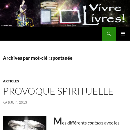
Aller
au
contenu
Recherche
MENU
PRINCI
Archives par mot-clé : spontanée
ARTICLES
PROVOQUE SPIRITUELLE
8 JUIN 2013
M
es différents
contacts
avec les