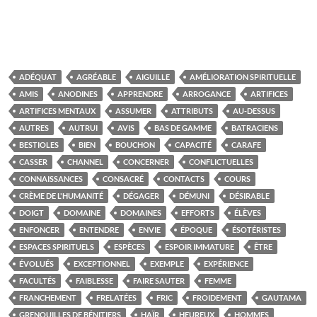
ADÉQUAT
AGRÉABLE
AIGUILLE
AMÉLIORATION SPIRITUELLE
AMIS
ANODINES
APPRENDRE
ARROGANCE
ARTIFICES
ARTIFICES MENTAUX
ASSUMER
ATTRIBUTS
AU-DESSUS
AUTRES
AUTRUI
AVIS
BAS DE GAMME
BATRACIENS
BESTIOLES
BIEN
BOUCHON
CAPACITÉ
CARAFE
CASSER
CHANNEL
CONCERNER
CONFLICTUELLES
CONNAISSANCES
CONSACRÉ
CONTACTS
COURS
CRÈME DE L'HUMANITÉ
DÉGAGER
DÉMUNI
DÉSIRABLE
DOIGT
DOMAINE
DOMAINES
EFFORTS
ÉLÈVES
ENFONCER
ENTENDRE
ENVIE
ÉPOQUE
ÉSOTÉRISTES
ESPACES SPIRITUELS
ESPÈCES
ESPOIR IMMATURE
ÊTRE
ÉVOLUÉS
EXCEPTIONNEL
EXEMPLE
EXPÉRIENCE
FACULTÉS
FAIBLESSE
FAIRE SAUTER
FEMME
FRANCHEMENT
FRELATÉES
FRIC
FROIDEMENT
GAUTAMA
GRENOUILLES DE BÉNITIERS
HAÏR
HEUREUX
HOMMES