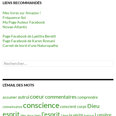
LIENS RECOMMANDÉS
Mes livres sur Amazon !
Fréquence-Soi
Ma Page Auteur Facebook
Novae-Atlantis
Page Facebook de Laetitia Beretti
Page Facebook de Karen Romani
Carnet de bord d’une Naturopathe
Rechercher :
L’ÉMAIL DES MOTS
coeur
commentaires
autrui
assumer
comprendre
conscience
Dieu
conscient
corps
connaissance
esprit
l'esprit
Lumière
la vérité
idée
Jésus
l'ego
l'âme
logique