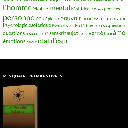
l’homme
mental
Maîtres
Moi-Idéalisé
pensées
paix
personne
pouvoir
peur
processus mentaux
plaisir
Psychologie ésotérique
question
Psychologues Esotéristes
psy éso
âme
vérité
questions
sujet
sanskrit
Être
responsabilité
Terre
état d'esprit
émotions
époque
MES QUATRE PREMIERS LIVRES