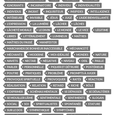
IGNORANTS
INCARNATOIRE
INDIVIDU
INDIVIDUALITÉS
INDIVIDUS
INGRAT
INQUISITEUR
INSIPIDES
INTELLIGENCE
INTÉRIEURE
INVISIBLE
JÉSUS
JUGÉ
L'AIDE BIENVEILLANTE
L'EXPRESSION
LA LUMIÈRE
LÂCHER
LÂCHES
LÂCHETÉ MORALE
LE DIVIN
LE MONDE
LE VICE
LÉGITIME
LIBRES
LITTÉRALEMENT
LUMINEUX
MAÎTRES
MAÎTRES DU PASSÉ
MANIFESTER
MARCHANDS DE BONHEUR INACCESSIBLE
MÉCHANCETÉ
MÉCHANTS
MODERNE
MOI-IDÉALISÉ
MONDES
NATURE
NAVETS
NECTAR
NÉGATIVE
NIVEAU
OEIL
PAILLE
PARLER
PERSONNELLE
PIQUER ET DÉTRUIRE
POSTÉRIEUR
POUTRE
PRATIQUES
PROBLÈME
PROMPTS À JUGER
PROVOQUE SPIRITUELLE
PROVOQUER
RATÉS
RÉACTION
RÉALISATION
RELATION
RETARD
RICHE
RÔLE
S'EXPRIMER
SCHÉMAS MENTAUX
SE DÉPASSER
SE DÉSALTÉRER
SE MOUILLER L'ÂME
SENTIMENTALE
SENTIMENTS
SLOGAN
SOCIAL
SOI
SPIRITUALISTES
SPONTANÉE
STATURE
SUR LE DOS
SYMPATHIQUE
SYMPTÔMES