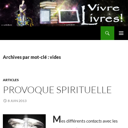
Aller
au
contenu
Recherche
MENU
PRINCI
Archives par mot-clé : vides
ARTICLES
PROVOQUE SPIRITUELLE
8 JUIN 2013
M
es différents
contacts
avec les