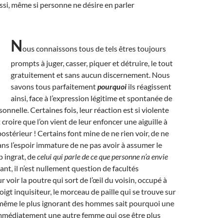
ssi, même si personne ne désire en parler
N
ous connaissons tous de tels êtres toujours
prompts à juger, casser, piquer et détruire, le tout
gratuitement et sans aucun discernement. Nous
savons tous parfaitement
pourquoi
ils réagissent
ainsi, face à l’expression légitime et spontanée de
onnelle. Certaines fois, leur réaction est si violente
 croire que l’on vient de leur enfoncer une aiguille à
postérieur ! Certains font mine de ne rien voir, de ne
dans l’espoir immature de ne pas avoir à assumer le
p ingrat, de
celui qui parle de ce que personne n’a envie
ant, il n’est nullement question de facultés
r voir la poutre qui sort de l’œil du voisin, occupé à
igt inquisiteur, le morceau de paille qui se trouve sur
t, même le plus ignorant des hommes sait pourquoi une
mmédiatement une autre femme qui ose être plus