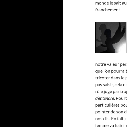
monde le sait au
franchement.
notre valeur pers
que l’on pourrait
tricoter dans le 
pas saisir, cela 
rôle jugé par tro
d’entendre
. Pourt
particulières pou
pointer de son do
nos cils. En fai
femme va haïr i