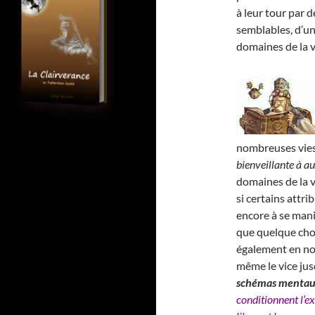
à leur tour par 
semblables, d’un
domaines de la v
nombreuses vies 
bienveillante à au
domaines de la vi
si certains attr
encore à se mani
que quelque cho
également en no
même le vice jus
schémas menta
conditionnent l’ex