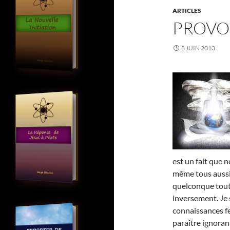
ARTICLES
PROVO
8 JUIN 2013
est un fait que 
même tous auss
quelconque tout
inversement. Je 
connaissances fe
paraître ignorant