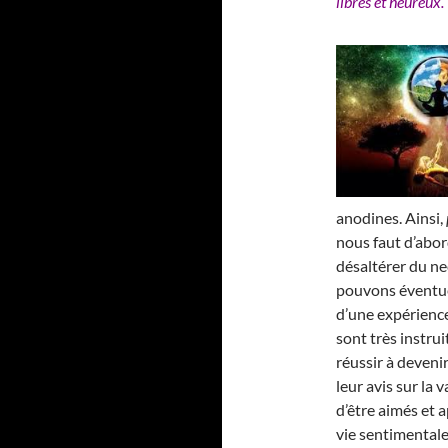
libres et heureux.
anodines. Ainsi,
nous faut d’abor
désaltérer du nec
pouvons éventue
d’une expérience
sont très instrui
réussir à deveni
leur avis sur la
d’être aimés et a
vie sentimentale 