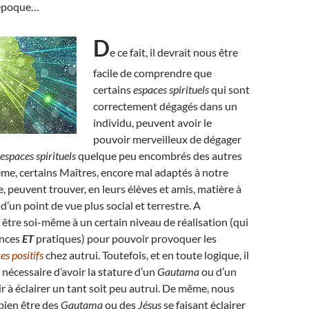
 époque…
D
e ce fait, il devrait nous être
facile de comprendre que
certains
espaces spirituels
qui sont
correctement dégagés dans un
individu, peuvent avoir le
pouvoir merveilleux de dégager
espaces spirituels
quelque peu encombrés des autres
me, certains Maîtres, encore mal adaptés à notre
peuvent trouver, en leurs élèves et amis, matière à
, d’un point de vue plus social et terrestre. A
ut être soi-même à un certain niveau de réalisation (qui
ances
ET
pratiques) pour pouvoir provoquer les
s positifs
chez autrui. Toutefois, et en toute logique, il
 nécessaire d’avoir la stature d’un
Gautama
ou d’un
r à éclairer un tant soit peu autrui. De même, nous
bien être des
Gautama
ou des
Jésus
se faisant éclairer