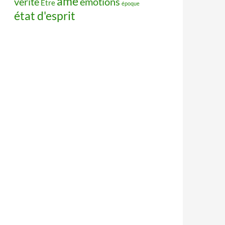
âme
vérité
émotions
Être
époque
état d'esprit