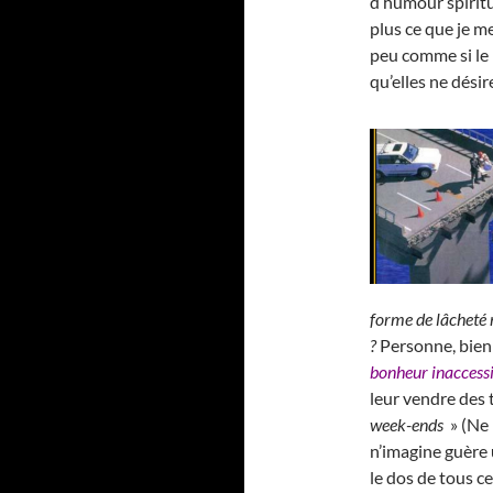
d’humour spiritu
plus ce que je m
peu comme si le 
qu’elles ne dési
forme de lâcheté 
?
Personne, bien
bonheur inaccess
leur vendre des 
week-ends
» (Ne 
n’imagine guère u
le dos de tous ce