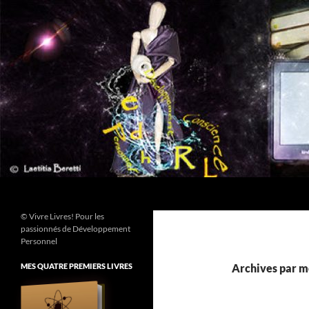
Aller
au
contenu
Recherche
© Vivre Livres! Pour les
passionnés de Développement
Personnel
MES QUATRE PREMIERS LIVRES
Archives par mo