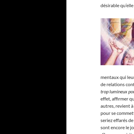
désirable qu’elle 
mentaux qui leu
de relations conf
trop lumineux pou
effet, affirmer 
autres, revient à
pour se commett
seriez effarés d
sont encore le j