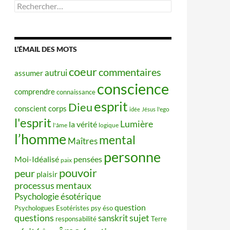
Rechercher :
L’ÉMAIL DES MOTS
coeur
commentaires
autrui
assumer
conscience
comprendre
connaissance
esprit
Dieu
conscient
corps
idée
Jésus
l'ego
l'esprit
Lumière
la vérité
l'âme
logique
l’homme
mental
Maîtres
personne
Moi-Idéalisé
pensées
paix
pouvoir
peur
plaisir
processus mentaux
Psychologie ésotérique
question
Psychologues Esotéristes
psy éso
questions
sujet
sanskrit
responsabilité
Terre