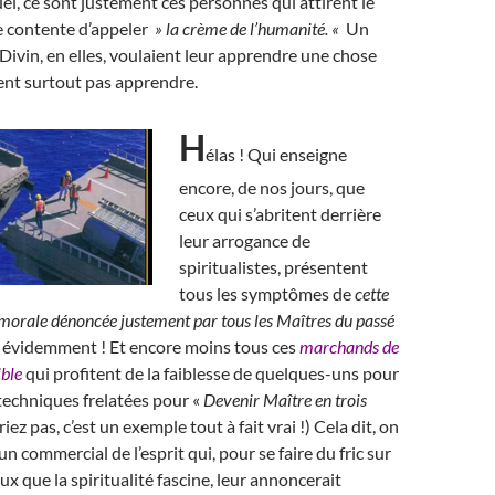
el, ce sont justement ces personnes qui attirent le
e contente d’appeler
» la crème de l’humanité. «
Un
Divin, en elles, voulaient leur apprendre une chose
rent surtout pas apprendre.
H
élas ! Qui enseigne
encore, de nos jours, que
ceux qui s’abritent derrière
leur arrogance de
spiritualistes, présentent
tous les symptômes de
cette
morale dénoncée justement par tous les Maîtres du passé
 évidemment ! Et encore moins tous ces
marchands de
ible
qui profitent de la faiblesse de quelques-uns pour
techniques frelatées pour «
Devenir Maître en trois
riez pas, c’est un exemple tout à fait vrai !) Cela dit, on
n commercial de l’esprit qui, pour se faire du fric sur
ux que la spiritualité fascine, leur annoncerait