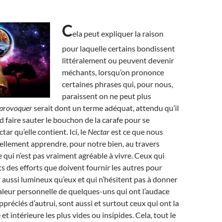
C
ela peut expliquer la raison
pour laquelle certains bondissent
littéralement ou peuvent devenir
méchants, lorsqu’on prononce
certaines phrases qui, pour nous,
paraissent on ne peut plus
provoquer
serait dont un terme adéquat, attendu qu’il
d faire sauter le bouchon de la carafe pour se
tar qu’elle contient. Ici, le
Nectar
est ce que nous
llement apprendre, pour notre bien, au travers
 qui n’est pas vraiment agréable à vivre. Ceux qui
ts des efforts que doivent fournir les autres pour
r aussi lumineux qu’eux et qui n’hésitent pas à donner
 valeur personnelle de quelques-uns qui ont l’audace
ppréciés d’autrui, sont aussi et surtout ceux qui ont la
et intérieure les plus vides ou insipides. Cela, tout le