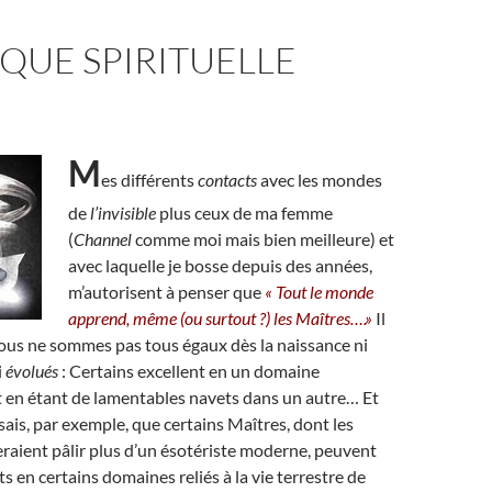
QUE SPIRITUELLE
M
es différents
contacts
avec les mondes
de
l’invisible
plus ceux de ma femme
(
Channel
comme moi mais bien meilleure) et
avec laquelle je bosse depuis des années,
m’autorisent à penser que
« Tout le monde
apprend, même (ou surtout ?) les Maîtres….»
Il
nous ne sommes pas tous égaux dès la naissance ni
i
évolués
: Certains excellent en un domaine
 en étant de lamentables navets dans un autre… Et
sais, par exemple, que certains Maîtres, dont les
raient pâlir plus d’un ésotériste moderne, peuvent
s en certains domaines reliés à la vie terrestre de