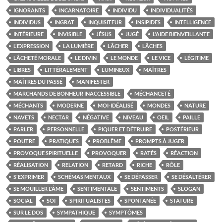
IGNORANTS
INCARNATOIRE
INDIVIDU
INDIVIDUALITÉS
INDIVIDUS
INGRAT
INQUISITEUR
INSIPIDES
INTELLIGENCE
INTÉRIEURE
INVISIBLE
JÉSUS
JUGÉ
L'AIDE BIENVEILLANTE
L'EXPRESSION
LA LUMIÈRE
LÂCHER
LÂCHES
LÂCHETÉ MORALE
LE DIVIN
LE MONDE
LE VICE
LÉGITIME
LIBRES
LITTÉRALEMENT
LUMINEUX
MAÎTRES
MAÎTRES DU PASSÉ
MANIFESTER
MARCHANDS DE BONHEUR INACCESSIBLE
MÉCHANCETÉ
MÉCHANTS
MODERNE
MOI-IDÉALISÉ
MONDES
NATURE
NAVETS
NECTAR
NÉGATIVE
NIVEAU
OEIL
PAILLE
PARLER
PERSONNELLE
PIQUER ET DÉTRUIRE
POSTÉRIEUR
POUTRE
PRATIQUES
PROBLÈME
PROMPTS À JUGER
PROVOQUE SPIRITUELLE
PROVOQUER
RATÉS
RÉACTION
RÉALISATION
RELATION
RETARD
RICHE
RÔLE
S'EXPRIMER
SCHÉMAS MENTAUX
SE DÉPASSER
SE DÉSALTÉRER
SE MOUILLER L'ÂME
SENTIMENTALE
SENTIMENTS
SLOGAN
SOCIAL
SOI
SPIRITUALISTES
SPONTANÉE
STATURE
SUR LE DOS
SYMPATHIQUE
SYMPTÔMES