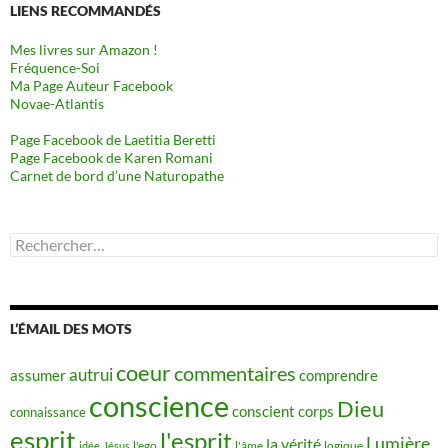
LIENS RECOMMANDÉS
Mes livres sur Amazon !
Fréquence-Soi
Ma Page Auteur Facebook
Novae-Atlantis
Page Facebook de Laetitia Beretti
Page Facebook de Karen Romani
Carnet de bord d’une Naturopathe
Rechercher :
L’ÉMAIL DES MOTS
coeur
commentaires
autrui
assumer
comprendre
conscience
Dieu
conscient
corps
connaissance
esprit
l'esprit
Lumière
la vérité
idée
Jésus
l'ego
l'âme
logique