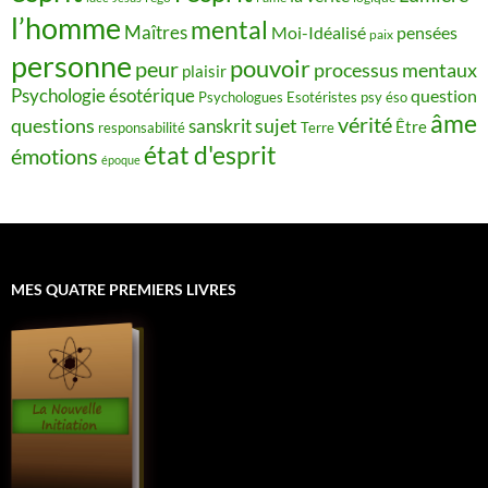
l’homme
mental
Maîtres
Moi-Idéalisé
pensées
paix
personne
pouvoir
peur
processus mentaux
plaisir
Psychologie ésotérique
question
Psychologues Esotéristes
psy éso
âme
vérité
questions
sujet
sanskrit
Être
responsabilité
Terre
état d'esprit
émotions
époque
MES QUATRE PREMIERS LIVRES