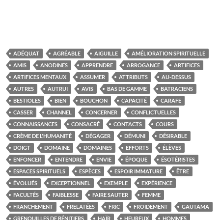
ADÉQUAT
AGRÉABLE
AIGUILLE
AMÉLIORATION SPIRITUELLE
AMIS
ANODINES
APPRENDRE
ARROGANCE
ARTIFICES
ARTIFICES MENTAUX
ASSUMER
ATTRIBUTS
AU-DESSUS
AUTRES
AUTRUI
AVIS
BAS DE GAMME
BATRACIENS
BESTIOLES
BIEN
BOUCHON
CAPACITÉ
CARAFE
CASSER
CHANNEL
CONCERNER
CONFLICTUELLES
CONNAISSANCES
CONSACRÉ
CONTACTS
COURS
CRÈME DE L'HUMANITÉ
DÉGAGER
DÉMUNI
DÉSIRABLE
DOIGT
DOMAINE
DOMAINES
EFFORTS
ÉLÈVES
ENFONCER
ENTENDRE
ENVIE
ÉPOQUE
ÉSOTÉRISTES
ESPACES SPIRITUELS
ESPÈCES
ESPOIR IMMATURE
ÊTRE
ÉVOLUÉS
EXCEPTIONNEL
EXEMPLE
EXPÉRIENCE
FACULTÉS
FAIBLESSE
FAIRE SAUTER
FEMME
FRANCHEMENT
FRELATÉES
FRIC
FROIDEMENT
GAUTAMA
GRENOUILLES DE BÉNITIERS
HAÏR
HEUREUX
HOMMES