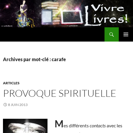
Aller
au
contenu
Recherche
MENU
PRINCI
Archives par mot-clé : carafe
ARTICLES
PROVOQUE SPIRITUELLE
8 JUIN 2013
M
es différents
contacts
avec les