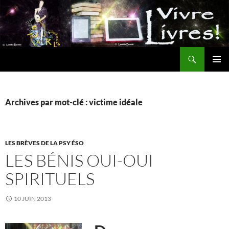
Aller
au
contenu
Recherche
MENU
PRINCI
Archives par mot-clé : victime idéale
LES BRÈVES DE LA PSY ÉSO
LES BÉNIS OUI-OUI
SPIRITUELS
10 JUIN 2013