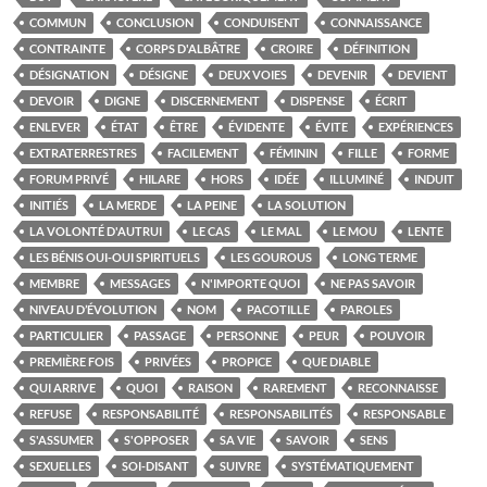
COMMUN
CONCLUSION
CONDUISENT
CONNAISSANCE
CONTRAINTE
CORPS D'ALBÂTRE
CROIRE
DÉFINITION
DÉSIGNATION
DÉSIGNE
DEUX VOIES
DEVENIR
DEVIENT
DEVOIR
DIGNE
DISCERNEMENT
DISPENSE
ÉCRIT
ENLEVER
ÉTAT
ÊTRE
ÉVIDENTE
ÉVITE
EXPÉRIENCES
EXTRATERRESTRES
FACILEMENT
FÉMININ
FILLE
FORME
FORUM PRIVÉ
HILARE
HORS
IDÉE
ILLUMINÉ
INDUIT
INITIÉS
LA MERDE
LA PEINE
LA SOLUTION
LA VOLONTÉ D'AUTRUI
LE CAS
LE MAL
LE MOU
LENTE
LES BÉNIS OUI-OUI SPIRITUELS
LES GOUROUS
LONG TERME
MEMBRE
MESSAGES
N'IMPORTE QUOI
NE PAS SAVOIR
NIVEAU D’ÉVOLUTION
NOM
PACOTILLE
PAROLES
PARTICULIER
PASSAGE
PERSONNE
PEUR
POUVOIR
PREMIÈRE FOIS
PRIVÉES
PROPICE
QUE DIABLE
QUI ARRIVE
QUOI
RAISON
RAREMENT
RECONNAISSE
REFUSE
RESPONSABILITÉ
RESPONSABILITÉS
RESPONSABLE
S'ASSUMER
S'OPPOSER
SA VIE
SAVOIR
SENS
SEXUELLES
SOI-DISANT
SUIVRE
SYSTÉMATIQUEMENT