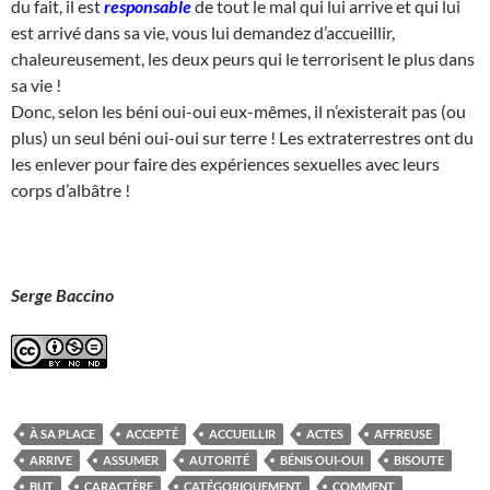
du fait, il est
responsable
de tout le mal qui lui arrive et qui lui
est arrivé dans sa vie, vous lui demandez d’accueillir,
chaleureusement, les deux peurs qui le terrorisent le plus dans
sa vie !
Donc, selon les béni oui-oui eux-mêmes, il n’existerait pas (ou
plus) un seul béni oui-oui sur terre ! Les extraterrestres ont du
les enlever pour faire des expériences sexuelles avec leurs
corps d’albâtre !
Serge Baccino
À SA PLACE
ACCEPTÉ
ACCUEILLIR
ACTES
AFFREUSE
ARRIVE
ASSUMER
AUTORITÉ
BÉNIS OUI-OUI
BISOUTE
BUT
CARACTÈRE
CATÉGORIQUEMENT
COMMENT