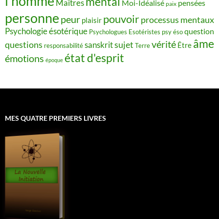
l’homme
mental
Maîtres
Moi-Idéalisé
pensées
paix
personne
pouvoir
peur
processus mentaux
plaisir
Psychologie ésotérique
question
Psychologues Esotéristes
psy éso
âme
vérité
questions
sujet
sanskrit
Être
responsabilité
Terre
état d'esprit
émotions
époque
MES QUATRE PREMIERS LIVRES