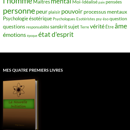
l’homme
mental
Maîtres
Moi-Idéalisé
pensées
paix
personne
pouvoir
peur
processus mentaux
plaisir
Psychologie ésotérique
question
Psychologues Esotéristes
psy éso
âme
vérité
questions
sujet
sanskrit
Être
responsabilité
Terre
état d'esprit
émotions
époque
MES QUATRE PREMIERS LIVRES