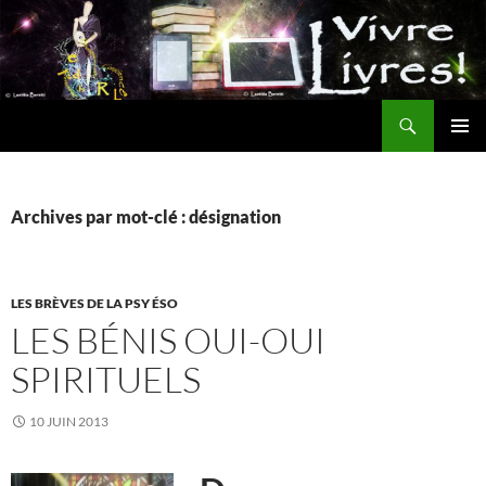
Aller
au
contenu
Recherche
MENU
PRINCI
Archives par mot-clé : désignation
LES BRÈVES DE LA PSY ÉSO
LES BÉNIS OUI-OUI
SPIRITUELS
10 JUIN 2013