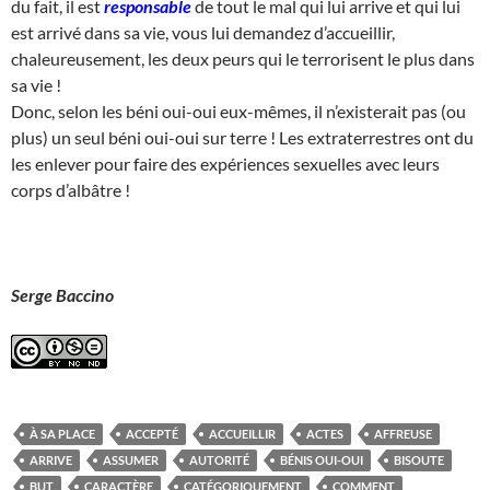
du fait, il est
responsable
de tout le mal qui lui arrive et qui lui
est arrivé dans sa vie, vous lui demandez d’accueillir,
chaleureusement, les deux peurs qui le terrorisent le plus dans
sa vie !
Donc, selon les béni oui-oui eux-mêmes, il n’existerait pas (ou
plus) un seul béni oui-oui sur terre ! Les extraterrestres ont du
les enlever pour faire des expériences sexuelles avec leurs
corps d’albâtre !
Serge Baccino
À SA PLACE
ACCEPTÉ
ACCUEILLIR
ACTES
AFFREUSE
ARRIVE
ASSUMER
AUTORITÉ
BÉNIS OUI-OUI
BISOUTE
BUT
CARACTÈRE
CATÉGORIQUEMENT
COMMENT