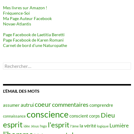
Mes livres sur Amazon !
Fréquence-Soi
Ma Page Auteur Facebook
Novae-Atlantis
Page Facebook de Laetitia Beretti
Page Facebook de Karen Romani
Carnet de bord d’une Naturopathe
Rechercher :
L’ÉMAIL DES MOTS
coeur
commentaires
autrui
assumer
comprendre
conscience
Dieu
conscient
corps
connaissance
esprit
l'esprit
Lumière
la vérité
idée
Jésus
l'ego
l'âme
logique