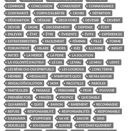
COMMUN
CONCLUSION
CONDUISENT
CONNAISSANCE
CONTRAINTE
CORPS D'ALBÂTRE
CROIRE
DÉFINITION
DÉSIGNATION
DÉSIGNE
DEUX VOIES
DEVENIR
DEVIENT
DEVOIR
DIGNE
DISCERNEMENT
DISPENSE
ÉCRIT
ENLEVER
ÉTAT
ÊTRE
ÉVIDENTE
ÉVITE
EXPÉRIENCES
EXTRATERRESTRES
FACILEMENT
FÉMININ
FILLE
FORME
FORUM PRIVÉ
HILARE
HORS
IDÉE
ILLUMINÉ
INDUIT
INITIÉS
LA MERDE
LA PEINE
LA SOLUTION
LA VOLONTÉ D'AUTRUI
LE CAS
LE MAL
LE MOU
LENTE
LES BÉNIS OUI-OUI SPIRITUELS
LES GOUROUS
LONG TERME
MEMBRE
MESSAGES
N'IMPORTE QUOI
NE PAS SAVOIR
NIVEAU D’ÉVOLUTION
NOM
PACOTILLE
PAROLES
PARTICULIER
PASSAGE
PERSONNE
PEUR
POUVOIR
PREMIÈRE FOIS
PRIVÉES
PROPICE
QUE DIABLE
QUI ARRIVE
QUOI
RAISON
RAREMENT
RECONNAISSE
REFUSE
RESPONSABILITÉ
RESPONSABILITÉS
RESPONSABLE
S'ASSUMER
S'OPPOSER
SA VIE
SAVOIR
SENS
SEXUELLES
SOI-DISANT
SUIVRE
SYSTÉMATIQUEMENT