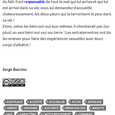
du fait, il est
responsable
de tout le mal qui lui arrive et qui lui
est arrivé dans sa vie, vous lui demandez d’accueillir,
chaleureusement, les deux peurs qui le terrorisent le plus dans
sa vie !
Donc, selon les béni oui-oui eux-mêmes, il n’existerait pas (ou
plus) un seul béni oui-oui sur terre ! Les extraterrestres ont du
les enlever pour faire des expériences sexuelles avec leurs
corps d’albâtre !
Serge Baccino
À SA PLACE
ACCEPTÉ
ACCUEILLIR
ACTES
AFFREUSE
ARRIVE
ASSUMER
AUTORITÉ
BÉNIS OUI-OUI
BISOUTE
BUT
CARACTÈRE
CATÉGORIQUEMENT
COMMENT