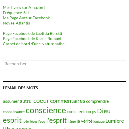
Mes livres sur Amazon !
Fréquence-Soi
Ma Page Auteur Facebook
Novae-Atlantis
Page Facebook de Laetitia Beretti
Page Facebook de Karen Romani
Carnet de bord d’une Naturopathe
Rechercher :
L’ÉMAIL DES MOTS
coeur
commentaires
autrui
assumer
comprendre
conscience
Dieu
conscient
corps
connaissance
esprit
l'esprit
Lumière
la vérité
idée
Jésus
l'ego
l'âme
logique