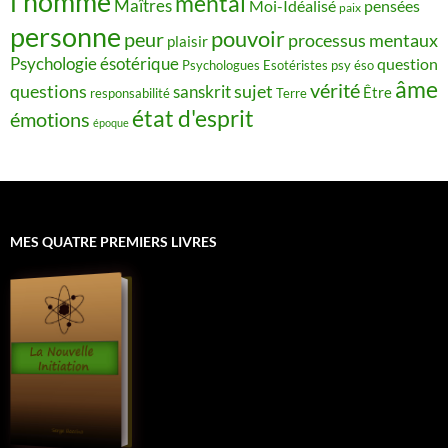
l’homme
mental
Maîtres
Moi-Idéalisé
pensées
paix
personne
pouvoir
peur
processus mentaux
plaisir
Psychologie ésotérique
question
Psychologues Esotéristes
psy éso
âme
vérité
questions
sujet
sanskrit
Être
responsabilité
Terre
état d'esprit
émotions
époque
MES QUATRE PREMIERS LIVRES