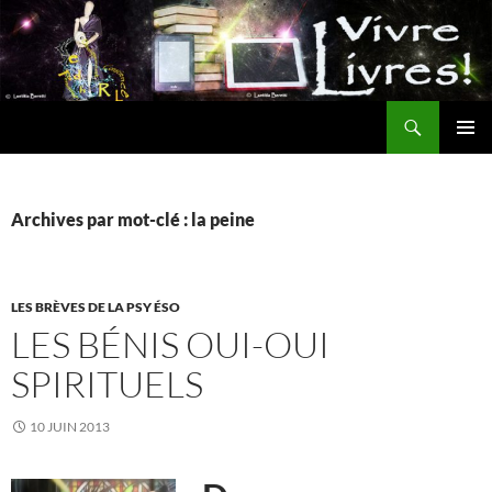
Aller
au
contenu
Recherche
MENU
PRINCI
Archives par mot-clé : la peine
LES BRÈVES DE LA PSY ÉSO
LES BÉNIS OUI-OUI
SPIRITUELS
10 JUIN 2013