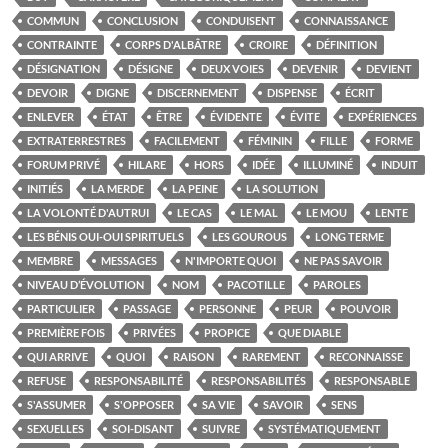
COMMUN
CONCLUSION
CONDUISENT
CONNAISSANCE
CONTRAINTE
CORPS D'ALBÂTRE
CROIRE
DÉFINITION
DÉSIGNATION
DÉSIGNE
DEUX VOIES
DEVENIR
DEVIENT
DEVOIR
DIGNE
DISCERNEMENT
DISPENSE
ÉCRIT
ENLEVER
ÉTAT
ÊTRE
ÉVIDENTE
ÉVITE
EXPÉRIENCES
EXTRATERRESTRES
FACILEMENT
FÉMININ
FILLE
FORME
FORUM PRIVÉ
HILARE
HORS
IDÉE
ILLUMINÉ
INDUIT
INITIÉS
LA MERDE
LA PEINE
LA SOLUTION
LA VOLONTÉ D'AUTRUI
LE CAS
LE MAL
LE MOU
LENTE
LES BÉNIS OUI-OUI SPIRITUELS
LES GOUROUS
LONG TERME
MEMBRE
MESSAGES
N'IMPORTE QUOI
NE PAS SAVOIR
NIVEAU D’ÉVOLUTION
NOM
PACOTILLE
PAROLES
PARTICULIER
PASSAGE
PERSONNE
PEUR
POUVOIR
PREMIÈRE FOIS
PRIVÉES
PROPICE
QUE DIABLE
QUI ARRIVE
QUOI
RAISON
RAREMENT
RECONNAISSE
REFUSE
RESPONSABILITÉ
RESPONSABILITÉS
RESPONSABLE
S'ASSUMER
S'OPPOSER
SA VIE
SAVOIR
SENS
SEXUELLES
SOI-DISANT
SUIVRE
SYSTÉMATIQUEMENT