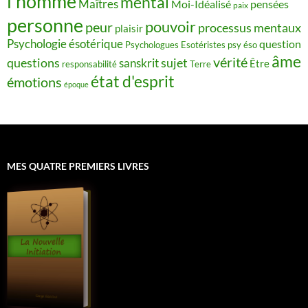
l’homme
mental
Maîtres
Moi-Idéalisé
pensées
paix
personne
pouvoir
peur
processus mentaux
plaisir
Psychologie ésotérique
question
Psychologues Esotéristes
psy éso
âme
vérité
questions
sujet
sanskrit
Être
responsabilité
Terre
état d'esprit
émotions
époque
MES QUATRE PREMIERS LIVRES