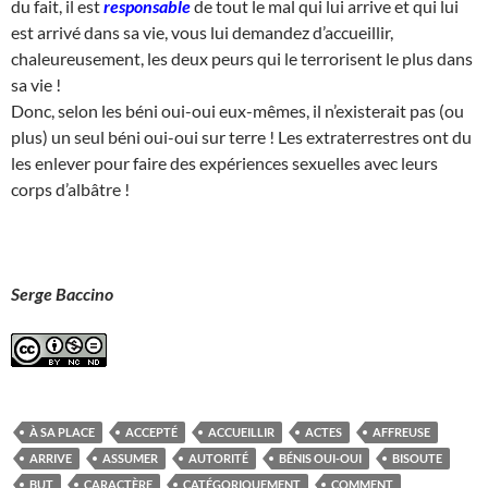
du fait, il est
responsable
de tout le mal qui lui arrive et qui lui
est arrivé dans sa vie, vous lui demandez d’accueillir,
chaleureusement, les deux peurs qui le terrorisent le plus dans
sa vie !
Donc, selon les béni oui-oui eux-mêmes, il n’existerait pas (ou
plus) un seul béni oui-oui sur terre ! Les extraterrestres ont du
les enlever pour faire des expériences sexuelles avec leurs
corps d’albâtre !
Serge Baccino
À SA PLACE
ACCEPTÉ
ACCUEILLIR
ACTES
AFFREUSE
ARRIVE
ASSUMER
AUTORITÉ
BÉNIS OUI-OUI
BISOUTE
BUT
CARACTÈRE
CATÉGORIQUEMENT
COMMENT