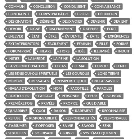
COMMUN
CONCLUSION
CONDUISENT
CONNAISSANCE
CONTRAINTE
CORPS D'ALBÂTRE
CROIRE
DÉFINITION
DÉSIGNATION
DÉSIGNE
DEUX VOIES
DEVENIR
DEVIENT
DEVOIR
DIGNE
DISCERNEMENT
DISPENSE
ÉCRIT
ENLEVER
ÉTAT
ÊTRE
ÉVIDENTE
ÉVITE
EXPÉRIENCES
EXTRATERRESTRES
FACILEMENT
FÉMININ
FILLE
FORME
FORUM PRIVÉ
HILARE
HORS
IDÉE
ILLUMINÉ
INDUIT
INITIÉS
LA MERDE
LA PEINE
LA SOLUTION
LA VOLONTÉ D'AUTRUI
LE CAS
LE MAL
LE MOU
LENTE
LES BÉNIS OUI-OUI SPIRITUELS
LES GOUROUS
LONG TERME
MEMBRE
MESSAGES
N'IMPORTE QUOI
NE PAS SAVOIR
NIVEAU D’ÉVOLUTION
NOM
PACOTILLE
PAROLES
PARTICULIER
PASSAGE
PERSONNE
PEUR
POUVOIR
PREMIÈRE FOIS
PRIVÉES
PROPICE
QUE DIABLE
QUI ARRIVE
QUOI
RAISON
RAREMENT
RECONNAISSE
REFUSE
RESPONSABILITÉ
RESPONSABILITÉS
RESPONSABLE
S'ASSUMER
S'OPPOSER
SA VIE
SAVOIR
SENS
SEXUELLES
SOI-DISANT
SUIVRE
SYSTÉMATIQUEMENT