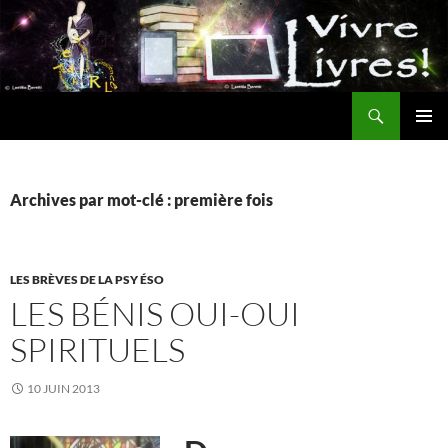
Aller
au
contenu
Recherche
MENU
PRINCI
Archives par mot-clé : première fois
LES BRÈVES DE LA PSY ÉSO
LES BÉNIS OUI-OUI
SPIRITUELS
10 JUIN 2013