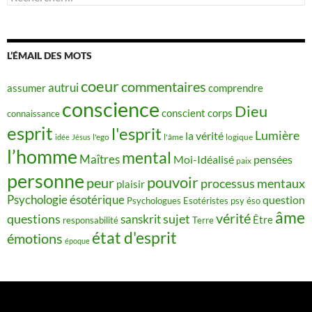
L’ÉMAIL DES MOTS
coeur
commentaires
autrui
assumer
comprendre
conscience
Dieu
conscient
corps
connaissance
esprit
l'esprit
Lumière
la vérité
idée
Jésus
l'ego
l'âme
logique
l’homme
mental
Maîtres
Moi-Idéalisé
pensées
paix
personne
pouvoir
peur
processus mentaux
plaisir
Psychologie ésotérique
question
Psychologues Esotéristes
psy éso
âme
vérité
questions
sujet
sanskrit
Être
responsabilité
Terre
état d'esprit
émotions
époque