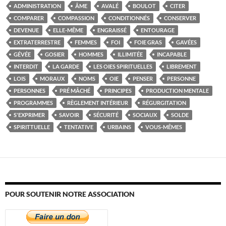
ADMINISTRATION
ÂME
AVALÉ
BOULOT
CITER
COMPARER
COMPASSION
CONDITIONNÉS
CONSERVER
DEVENUE
ELLE-MÊME
ENGRAISSÉ
ENTOURAGE
EXTRATERRESTRE
FEMMES
FOI
FOIE GRAS
GAVÉES
GÉVÉE
GOSIER
HOMMES
ILLIMITÉE
INCAPABLE
INTERDIT
LA GARDE
LES OIES SPIRITUELLES
LIBREMENT
LOIS
MORAUX
NOMS
OIE
PENSER
PERSONNE
PERSONNES
PRÉ MÂCHÉ
PRINCIPES
PRODUCTION MENTALE
PROGRAMMES
RÈGLEMENT INTÉRIEUR
RÉGURGITATION
S'EXPRIMER
SAVOIR
SÉCURITÉ
SOCIAUX
SOLDE
SPIRITTUELLE
TENTATIVE
URBAINS
VOUS-MÊMES
POUR SOUTENIR NOTRE ASSOCIATION