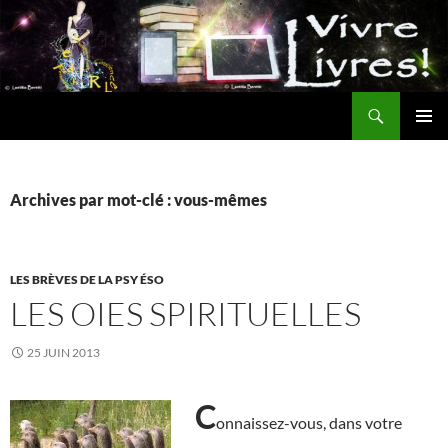
Aller
au
contenu
Recherche
MENU
PRINCI
Archives par mot-clé : vous-mêmes
LES BRÈVES DE LA PSY ÉSO
LES OIES SPIRITUELLES
25 JUIN 2013
C
onnaissez-vous, dans votre