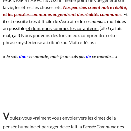
PARTAGENT AVEC NOUS un même point de vue général sur
la vie, les êtres, les choses, etc.
Nos pensées créent notre réalité,
et les pensées communes engendrent des réalités communes.
Et
il est ensuite très difficile de s’extraire de ces
mondes
morbides
au possible
et dont nous sommes les co-auteurs
(aïe ! ça fait
mal, ça !)
Nous pouvons dès lors mieux comprendre cette
phrase mystérieuse attribuée au Maître Jésus :
« Je suis
dans
ce monde, mais je ne suis pas
de
ce monde… »
V
oulez-vous vraiment vous envoler vers les cimes de la
pensée humaine et partager de ce fait la
Pensée Commune
des