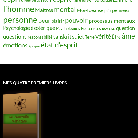
idée
Jésus
l'ego
l'âme
logique
l’homme
mental
Maîtres
Moi-Idéalisé
pensées
paix
personne
pouvoir
peur
processus mentaux
plaisir
Psychologie ésotérique
question
Psychologues Esotéristes
psy éso
âme
vérité
questions
sujet
sanskrit
Être
responsabilité
Terre
état d'esprit
émotions
époque
MES QUATRE PREMIERS LIVRES