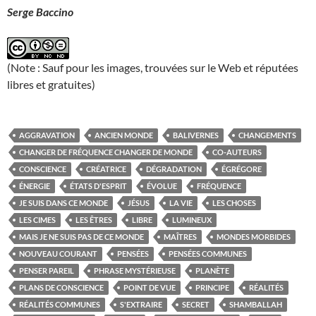
Serge Baccino
(Note : Sauf pour les images, trouvées sur le Web et réputées
libres et gratuites)
AGGRAVATION
ANCIEN MONDE
BALIVERNES
CHANGEMENTS
CHANGER DE FRÉQUENCE CHANGER DE MONDE
CO-AUTEURS
CONSCIENCE
CRÉATRICE
DÉGRADATION
ÉGRÉGORE
ÉNERGIE
ÉTATS D'ESPRIT
ÉVOLUE
FRÉQUENCE
JE SUIS DANS CE MONDE
JÉSUS
LA VIE
LES CHOSES
LES CIMES
LES ÊTRES
LIBRE
LUMINEUX
MAIS JE NE SUIS PAS DE CE MONDE
MAÎTRES
MONDES MORBIDES
NOUVEAU COURANT
PENSÉES
PENSÉES COMMUNES
PENSER PAREIL
PHRASE MYSTÉRIEUSE
PLANÈTE
PLANS DE CONSCIENCE
POINT DE VUE
PRINCIPE
RÉALITÉS
RÉALITÉS COMMUNES
S'EXTRAIRE
SECRET
SHAMBALLAH