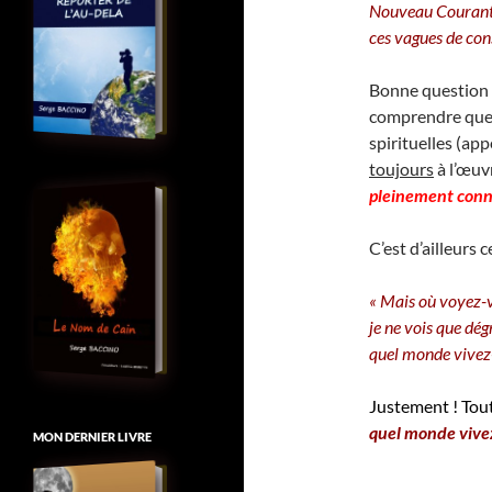
Nouveau Courant, 
ces vagues de con
Bonne question 
comprendre que d
spirituelles (app
toujours
à l’œuv
pleinement conn
C’est d’ailleurs 
« Mais où voyez-
je ne vois que dég
quel monde vivez-
Justement ! Tout
quel monde vivez
MON DERNIER LIVRE