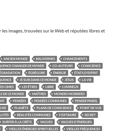
r les images, trouvées sur le Web et réputées libres et
ANCIEN MONDE
BALIVERNES
CHANGEMENTS
QUENCE CHANGER DE MONDE
CO-AUTEURS
CONSCIENCE
ÉGRADATION
ÉGRÉGORE
ÉNERGIE
ÉTATS D'ESPRIT
QUENCE
JE SUIS DANS CE MONDE
JÉSUS
LA VIE
LES CIMES
LES ÊTRES
LIBRE
LUMINEUX
PAS DE CE MONDE
MAÎTRES
MONDES MORBIDES
ANT
PENSÉES
PENSÉES COMMUNES
PENSER PAREIL
EUSE
PLANÈTE
PLANS DE CONSCIENCE
POINT DE VUE
LITÉS
RÉALITÉS COMMUNES
S'EXTRAIRE
SECRET
SURFER À LA CRÊTE
VAGUES
VAGUES D'ÉNERGIES
R
VIEILLES ÉNERGIES SPIRITUELLES
VIEILLES FRÉQUENCES