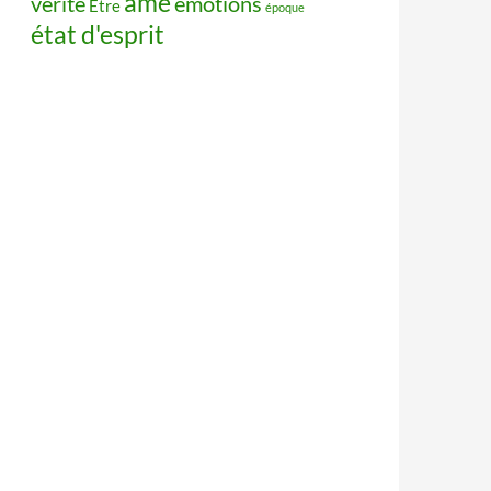
âme
vérité
émotions
Être
époque
état d'esprit