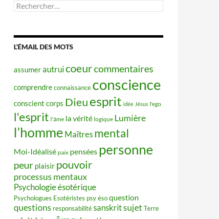
Rechercher :
L’ÉMAIL DES MOTS
coeur
commentaires
autrui
assumer
conscience
comprendre
connaissance
esprit
Dieu
conscient
corps
idée
Jésus
l'ego
l'esprit
Lumière
la vérité
l'âme
logique
l’homme
mental
Maîtres
personne
Moi-Idéalisé
pensées
paix
pouvoir
peur
plaisir
processus mentaux
Psychologie ésotérique
question
Psychologues Esotéristes
psy éso
questions
sujet
sanskrit
responsabilité
Terre