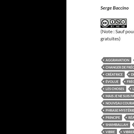
Serge Baccino
(Note : Sauf pou
gratuites)
AGGRAVATION
CHANGER DE FRÉ
CRÉATRICE
D
ÉVOLUE
FRÉ
LES CHOSES
MAIS JE NE SUIS 
NOUVEAU COUR
PHRASE MYSTÉRI
PRINCIPE
RÉA
SHAMBALLAH
VIBRE
VIBRE