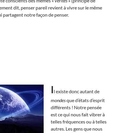
ite conscients des mêmes «
vérités
» (principe de
rement dit, penser pareil revient à vivre sur le même
i partagent notre façon de penser.
I
l existe donc autant de
mondes
que d’états d’esprit
différents ! Notre pensée
est ce qui nous fait vibrer à
telles fréquences ou à telles
autres. Les gens que nous