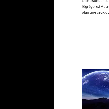
chose sont ensu
l’égrégore.) Aut
plan que ceux qu