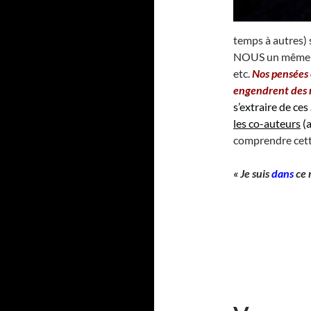
temps à autres
NOUS un même poi
etc.
Nos pensées 
engendrent des 
s’extraire de ces
les co-auteurs
(a
comprendre cett
« Je suis
dans
ce 