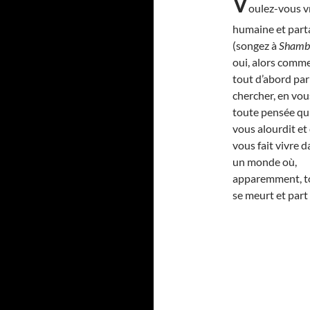
V
oulez-vous v
humaine et parta
(songez à
Shamb
oui, alors comm
tout d’abord par
chercher, en vou
toute pensée qu
vous alourdit et
vous fait vivre 
un monde où,
apparemment, t
se meurt et part 