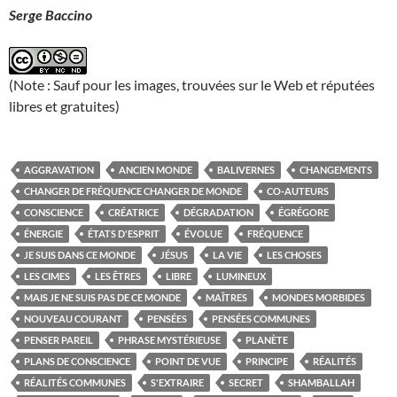
Serge Baccino
(Note : Sauf pour les images, trouvées sur le Web et réputées
libres et gratuites)
AGGRAVATION
ANCIEN MONDE
BALIVERNES
CHANGEMENTS
CHANGER DE FRÉQUENCE CHANGER DE MONDE
CO-AUTEURS
CONSCIENCE
CRÉATRICE
DÉGRADATION
ÉGRÉGORE
ÉNERGIE
ÉTATS D'ESPRIT
ÉVOLUE
FRÉQUENCE
JE SUIS DANS CE MONDE
JÉSUS
LA VIE
LES CHOSES
LES CIMES
LES ÊTRES
LIBRE
LUMINEUX
MAIS JE NE SUIS PAS DE CE MONDE
MAÎTRES
MONDES MORBIDES
NOUVEAU COURANT
PENSÉES
PENSÉES COMMUNES
PENSER PAREIL
PHRASE MYSTÉRIEUSE
PLANÈTE
PLANS DE CONSCIENCE
POINT DE VUE
PRINCIPE
RÉALITÉS
RÉALITÉS COMMUNES
S'EXTRAIRE
SECRET
SHAMBALLAH