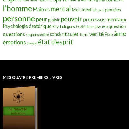
idée
Jésus
l'ego
l'âme
logique
l’homme
mental
Maîtres
Moi-Idéalisé
pensées
paix
personne
pouvoir
peur
processus mentaux
plaisir
Psychologie ésotérique
question
Psychologues Esotéristes
psy éso
âme
vérité
questions
sujet
sanskrit
Être
responsabilité
Terre
état d'esprit
émotions
époque
MES QUATRE PREMIERS LIVRES