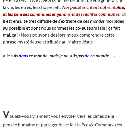
PARTAGENT AVEC NOUS un même point de vue général sur
la vie, les êtres, les choses, etc.
Nos pensées créent notre réalité,
et les pensées communes engendrent des réalités communes.
Et
il est ensuite très difficile de s’extraire de ces
mondes
morbides
au possible
et dont nous sommes les co-auteurs
(aïe ! ça fait
mal, ça !)
Nous pouvons dès lors mieux comprendre cette
phrase mystérieuse attribuée au Maître Jésus :
« Je suis
dans
ce monde, mais je ne suis pas
de
ce monde… »
V
oulez-vous vraiment vous envoler vers les cimes de la
pensée humaine et partager de ce fait la
Pensée Commune
des