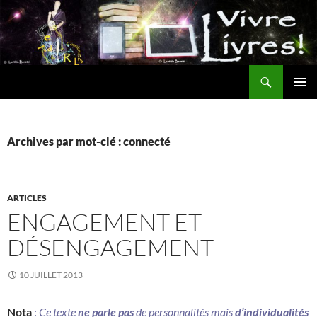
Aller
au
contenu
Recherche
MENU
PRINCI
Archives par mot-clé : connecté
ARTICLES
ENGAGEMENT ET
DÉSENGAGEMENT
10 JUILLET 2013
Nota
:
Ce texte
ne parle pas
de personnalités mais
d’individualités