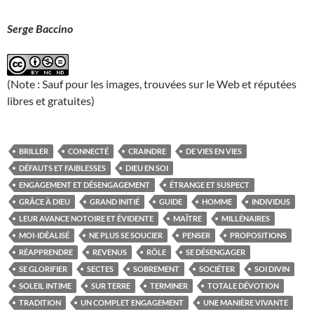
Serge Baccino
(Note : Sauf pour les images, trouvées sur le Web et réputées
libres et gratuites)
BRILLER
CONNECTÉ
CRAINDRE
DE VIES EN VIES
DÉFAUTS ET FAIBLESSES
DIEU EN SOI
ENGAGEMENT ET DÉSENGAGEMENT
ÉTRANGE ET SUSPECT
GRÂCE À DIEU
GRAND INITIÉ
GUIDE
HOMME
INDIVIDUS
LEUR AVANCE NOTOIRE ET ÉVIDENTE
MAÎTRE
MILLÉNAIRES
MOI-IDÉALISÉ
NE PLUS SE SOUCIER
PENSER
PROPOSITIONS
RÉAPPRENDRE
REVENUS
RÔLE
SE DÉSENGAGER
SE GLORIFIER
SECTES
SOBREMENT
SOCIÉTER
SOI DIVIN
SOLEIL INTIME
SUR TERRE
TERMINER
TOTALE DÉVOTION
TRADITION
UN COMPLET ENGAGEMENT
UNE MANIÈRE VIVANTE