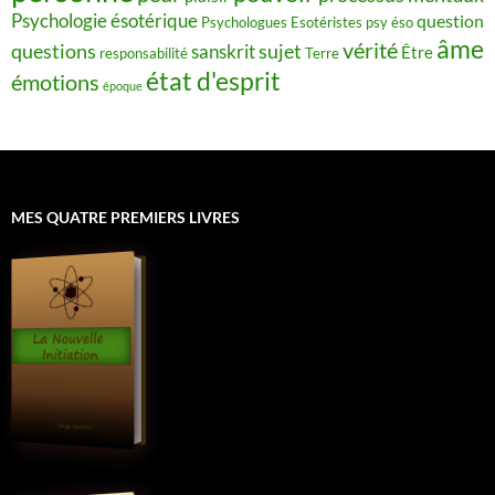
Psychologie ésotérique
question
Psychologues Esotéristes
psy éso
âme
vérité
questions
sujet
sanskrit
Être
responsabilité
Terre
état d'esprit
émotions
époque
MES QUATRE PREMIERS LIVRES