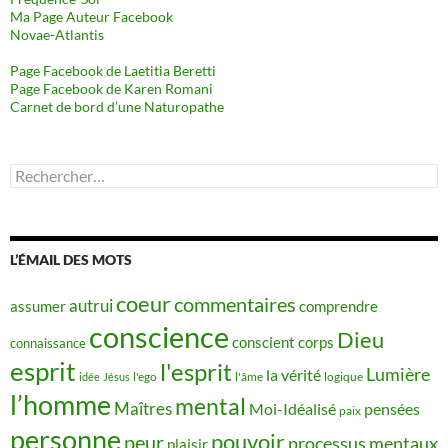
Ma Page Auteur Facebook
Novae-Atlantis
Page Facebook de Laetitia Beretti
Page Facebook de Karen Romani
Carnet de bord d’une Naturopathe
Rechercher :
L’ÉMAIL DES MOTS
coeur
commentaires
autrui
assumer
comprendre
conscience
Dieu
conscient
corps
connaissance
esprit
l'esprit
Lumière
la vérité
idée
Jésus
l'ego
l'âme
logique
l’homme
mental
Maîtres
Moi-Idéalisé
pensées
paix
personne
pouvoir
peur
processus mentaux
plaisir