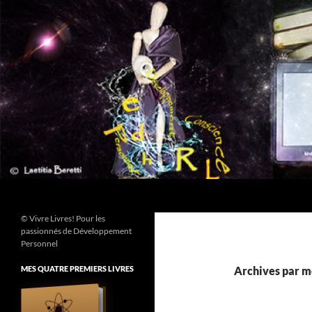
Aller
au
contenu
Recherche
© Vivre Livres! Pour les
passionnés de Développement
Personnel
MES QUATRE PREMIERS LIVRES
Archives par m