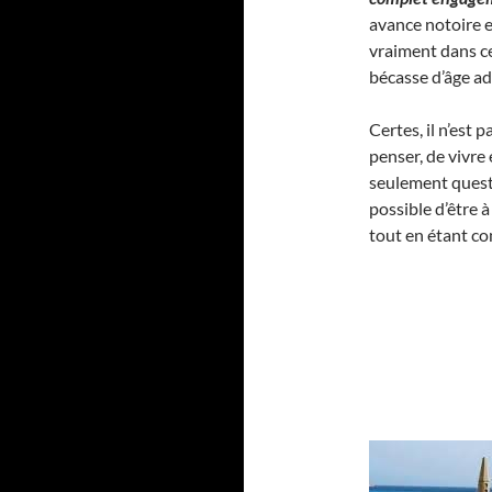
avance notoire et
vraiment dans ce
bécasse d’âge ad
Certes, il n’est 
penser, de vivre e
seulement questi
possible d’être à
tout en étant c