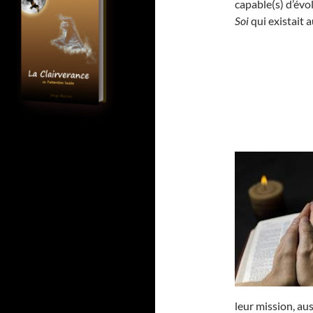
capable(s) d’évo
Soi
qui existait 
leur mission, aus