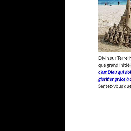
Divin sur Terre.
que grand initié 
c’est Dieu qui do
glorifier grâce à 
Sentez-vous que