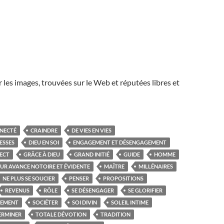
r les images, trouvées sur le Web et réputées libres et
NECTÉ
CRAINDRE
DE VIES EN VIES
ESSES
DIEU EN SOI
ENGAGEMENT ET DÉSENGAGEMENT
ECT
GRÂCE À DIEU
GRAND INITIÉ
GUIDE
HOMME
EUR AVANCE NOTOIRE ET ÉVIDENTE
MAÎTRE
MILLÉNAIRES
NE PLUS SE SOUCIER
PENSER
PROPOSITIONS
REVENUS
RÔLE
SE DÉSENGAGER
SE GLORIFIER
REMENT
SOCIÉTER
SOI DIVIN
SOLEIL INTIME
ERMINER
TOTALE DÉVOTION
TRADITION