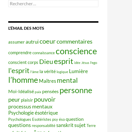
Rechercher :
L’ÉMAIL DES MOTS
coeur
commentaires
autrui
assumer
conscience
comprendre
connaissance
esprit
Dieu
conscient
corps
idée
Jésus
l'ego
l'esprit
Lumière
la vérité
l'âme
logique
l’homme
mental
Maîtres
personne
Moi-Idéalisé
pensées
paix
pouvoir
peur
plaisir
processus mentaux
Psychologie ésotérique
question
Psychologues Esotéristes
psy éso
questions
sujet
sanskrit
responsabilité
Terre