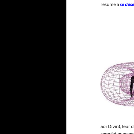
résume à
se dés
Soi Divin), leur
complet engage