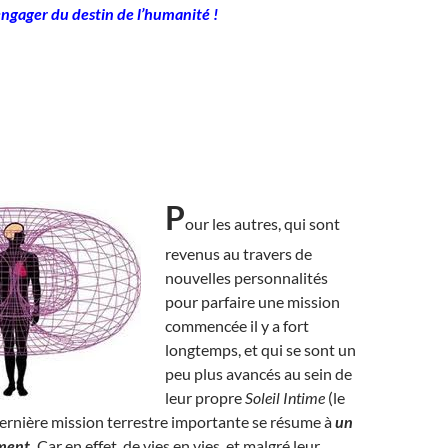
engager du destin de l’humanité !
P
our les autres, qui sont
revenus au travers de
nouvelles personnalités
pour parfaire une mission
commencée il y a fort
longtemps, et qui se sont un
peu plus avancés au sein de
leur propre
Soleil Intime
(le
 dernière mission terrestre importante se résume à
un
ment.
Car en effet, de vies en vies, et malgré leur