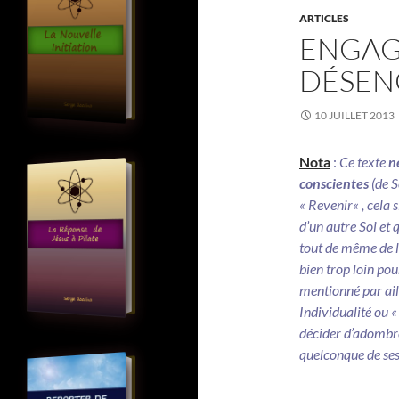
ARTICLES
ENGAG
DÉSE
10 JUILLET 2013
Nota
:
Ce texte
n
conscientes
(de S
«
Revenir
« , cela
d’un autre Soi et 
tout de même de l
bien trop loin po
mentionné par aill
Individualité ou «
décider d’adombre
quelconque de ses