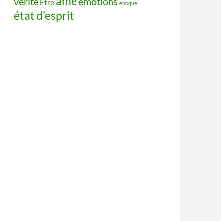
âme
vérité
émotions
Être
époque
état d'esprit