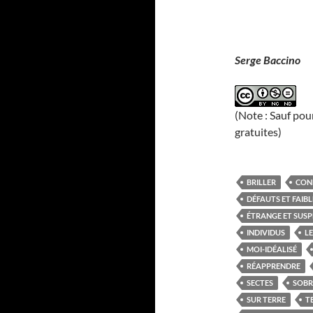
Serge Baccino
(Note : Sauf pou
gratuites)
BRILLER
CON
DÉFAUTS ET FAIBL
ÉTRANGE ET SUSP
INDIVIDUS
L
MOI-IDÉALISÉ
RÉAPPRENDRE
SECTES
SOB
SUR TERRE
T