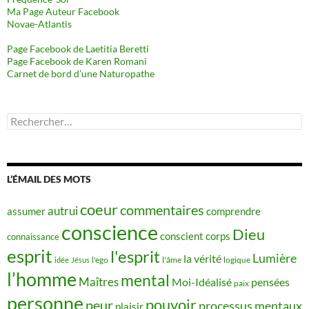
Ma Page Auteur Facebook
Novae-Atlantis
Page Facebook de Laetitia Beretti
Page Facebook de Karen Romani
Carnet de bord d’une Naturopathe
Rechercher :
L’ÉMAIL DES MOTS
coeur
commentaires
autrui
assumer
comprendre
conscience
Dieu
conscient
corps
connaissance
esprit
l'esprit
Lumière
la vérité
idée
Jésus
l'ego
l'âme
logique
l’homme
mental
Maîtres
Moi-Idéalisé
pensées
paix
personne
pouvoir
peur
processus mentaux
plaisir