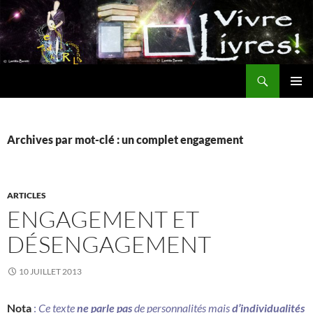
Aller
au
contenu
Recherche
MENU
PRINCI
Archives par mot-clé : un complet engagement
ARTICLES
ENGAGEMENT ET
DÉSENGAGEMENT
10 JUILLET 2013
Nota
:
Ce texte
ne parle pas
de personnalités mais
d’individualités