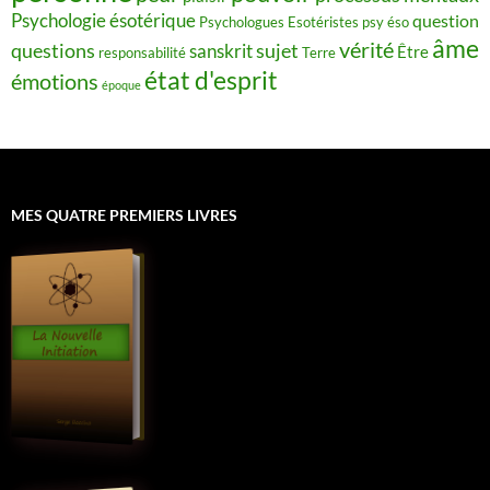
Psychologie ésotérique
question
Psychologues Esotéristes
psy éso
âme
vérité
questions
sujet
sanskrit
Être
responsabilité
Terre
état d'esprit
émotions
époque
MES QUATRE PREMIERS LIVRES