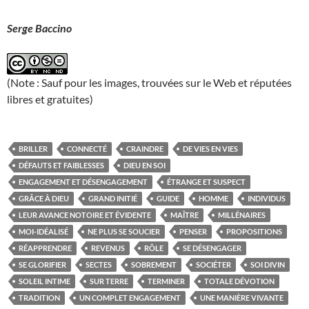
Serge Baccino
(Note : Sauf pour les images, trouvées sur le Web et réputées
libres et gratuites)
BRILLER
CONNECTÉ
CRAINDRE
DE VIES EN VIES
DÉFAUTS ET FAIBLESSES
DIEU EN SOI
ENGAGEMENT ET DÉSENGAGEMENT
ÉTRANGE ET SUSPECT
GRÂCE À DIEU
GRAND INITIÉ
GUIDE
HOMME
INDIVIDUS
LEUR AVANCE NOTOIRE ET ÉVIDENTE
MAÎTRE
MILLÉNAIRES
MOI-IDÉALISÉ
NE PLUS SE SOUCIER
PENSER
PROPOSITIONS
RÉAPPRENDRE
REVENUS
RÔLE
SE DÉSENGAGER
SE GLORIFIER
SECTES
SOBREMENT
SOCIÉTER
SOI DIVIN
SOLEIL INTIME
SUR TERRE
TERMINER
TOTALE DÉVOTION
TRADITION
UN COMPLET ENGAGEMENT
UNE MANIÈRE VIVANTE