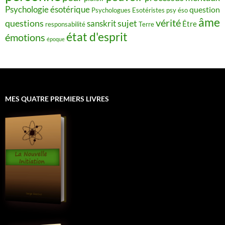
Psychologie ésotérique
question
Psychologues Esotéristes
psy éso
âme
vérité
questions
sujet
sanskrit
Être
responsabilité
Terre
état d'esprit
émotions
époque
MES QUATRE PREMIERS LIVRES