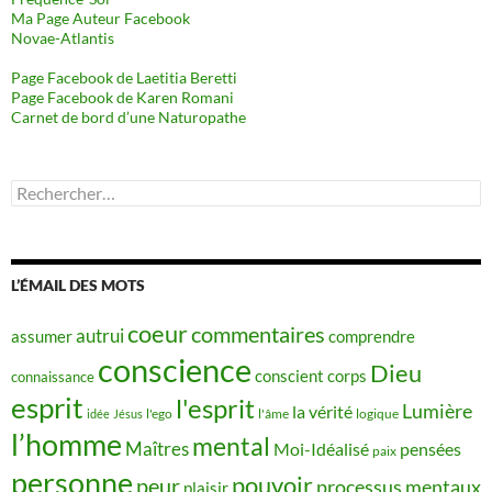
Ma Page Auteur Facebook
Novae-Atlantis
Page Facebook de Laetitia Beretti
Page Facebook de Karen Romani
Carnet de bord d’une Naturopathe
Rechercher :
L’ÉMAIL DES MOTS
coeur
commentaires
autrui
assumer
comprendre
conscience
Dieu
conscient
corps
connaissance
esprit
l'esprit
Lumière
la vérité
idée
Jésus
l'ego
l'âme
logique
l’homme
mental
Maîtres
Moi-Idéalisé
pensées
paix
personne
pouvoir
peur
processus mentaux
plaisir