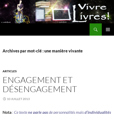
Aller
au
contenu
Recherche
MENU
PRINCI
Archives par mot-clé : une manière vivante
ARTICLES
ENGAGEMENT ET
DÉSENGAGEMENT
10 JUILLET 2013
Nota
:
Ce texte
ne parle pas
de personnalités mais
d’individualités