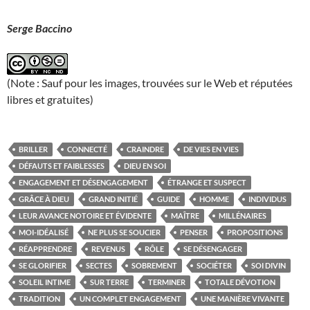
Serge Baccino
(Note : Sauf pour les images, trouvées sur le Web et réputées
libres et gratuites)
BRILLER
CONNECTÉ
CRAINDRE
DE VIES EN VIES
DÉFAUTS ET FAIBLESSES
DIEU EN SOI
ENGAGEMENT ET DÉSENGAGEMENT
ÉTRANGE ET SUSPECT
GRÂCE À DIEU
GRAND INITIÉ
GUIDE
HOMME
INDIVIDUS
LEUR AVANCE NOTOIRE ET ÉVIDENTE
MAÎTRE
MILLÉNAIRES
MOI-IDÉALISÉ
NE PLUS SE SOUCIER
PENSER
PROPOSITIONS
RÉAPPRENDRE
REVENUS
RÔLE
SE DÉSENGAGER
SE GLORIFIER
SECTES
SOBREMENT
SOCIÉTER
SOI DIVIN
SOLEIL INTIME
SUR TERRE
TERMINER
TOTALE DÉVOTION
TRADITION
UN COMPLET ENGAGEMENT
UNE MANIÈRE VIVANTE