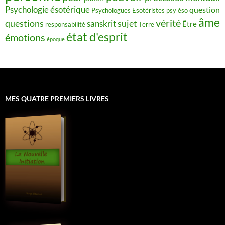
Psychologie ésotérique
question
Psychologues Esotéristes
psy éso
âme
vérité
questions
sujet
sanskrit
Être
responsabilité
Terre
état d'esprit
émotions
époque
MES QUATRE PREMIERS LIVRES