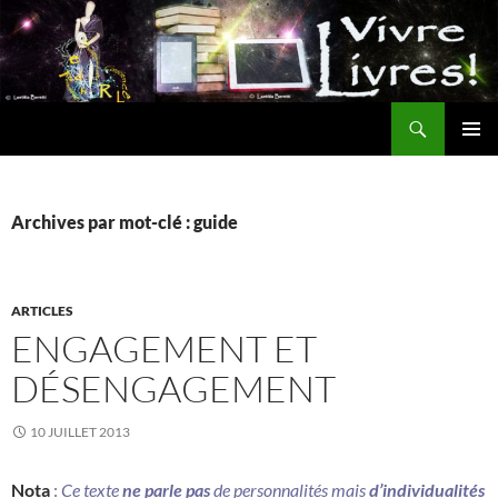
Aller
au
contenu
Recherche
MENU
PRINCI
Archives par mot-clé : guide
ARTICLES
ENGAGEMENT ET
DÉSENGAGEMENT
10 JUILLET 2013
Nota
:
Ce texte
ne parle pas
de personnalités mais
d’individualités