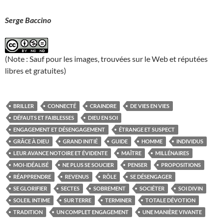
Serge Baccino
(Note : Sauf pour les images, trouvées sur le Web et réputées
libres et gratuites)
BRILLER
CONNECTÉ
CRAINDRE
DE VIES EN VIES
DÉFAUTS ET FAIBLESSES
DIEU EN SOI
ENGAGEMENT ET DÉSENGAGEMENT
ÉTRANGE ET SUSPECT
GRÂCE À DIEU
GRAND INITIÉ
GUIDE
HOMME
INDIVIDUS
LEUR AVANCE NOTOIRE ET ÉVIDENTE
MAÎTRE
MILLÉNAIRES
MOI-IDÉALISÉ
NE PLUS SE SOUCIER
PENSER
PROPOSITIONS
RÉAPPRENDRE
REVENUS
RÔLE
SE DÉSENGAGER
SE GLORIFIER
SECTES
SOBREMENT
SOCIÉTER
SOI DIVIN
SOLEIL INTIME
SUR TERRE
TERMINER
TOTALE DÉVOTION
TRADITION
UN COMPLET ENGAGEMENT
UNE MANIÈRE VIVANTE