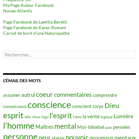
Ma Page Auteur Facebook
Novae-Atlantis
Page Facebook de Laetitia Beretti
Page Facebook de Karen Romani
Carnet de bord d’une Naturopathe
Rechercher :
L’ÉMAIL DES MOTS
coeur
commentaires
autrui
assumer
comprendre
conscience
Dieu
conscient
corps
connaissance
esprit
l'esprit
Lumière
la vérité
idée
Jésus
l'ego
l'âme
logique
l’homme
mental
Maîtres
Moi-Idéalisé
pensées
paix
personne
pouvoir
peur
processus mentaux
plaisir