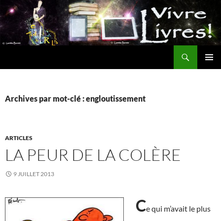
Aller
au
contenu
Recherche
MENU
PRINCI
Archives par mot-clé : engloutissement
ARTICLES
LA PEUR DE LA COLÈRE
9 JUILLET 2013
C
e qui m’avait le plus