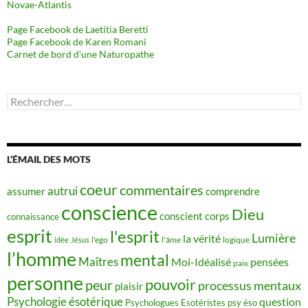
Novae-Atlantis
Page Facebook de Laetitia Beretti
Page Facebook de Karen Romani
Carnet de bord d’une Naturopathe
Rechercher :
L’ÉMAIL DES MOTS
coeur
commentaires
autrui
assumer
comprendre
conscience
Dieu
conscient
corps
connaissance
esprit
l'esprit
Lumière
la vérité
idée
Jésus
l'ego
l'âme
logique
l’homme
mental
Maîtres
Moi-Idéalisé
pensées
paix
personne
pouvoir
peur
processus mentaux
plaisir
Psychologie ésotérique
question
Psychologues Esotéristes
psy éso