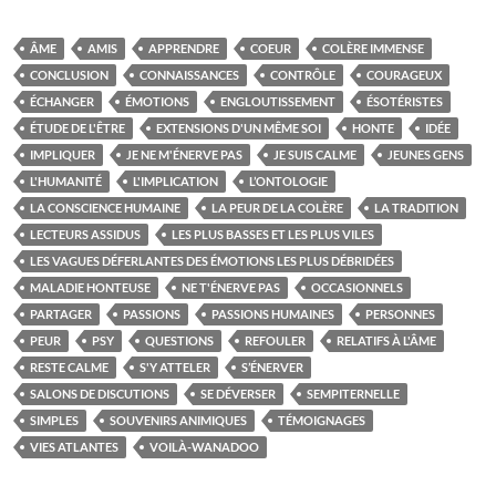
ÂME
AMIS
APPRENDRE
COEUR
COLÈRE IMMENSE
CONCLUSION
CONNAISSANCES
CONTRÔLE
COURAGEUX
ÉCHANGER
ÉMOTIONS
ENGLOUTISSEMENT
ÉSOTÉRISTES
ÉTUDE DE L'ÊTRE
EXTENSIONS D'UN MÊME SOI
HONTE
IDÉE
IMPLIQUER
JE NE M'ÉNERVE PAS
JE SUIS CALME
JEUNES GENS
L'HUMANITÉ
L'IMPLICATION
L’ONTOLOGIE
LA CONSCIENCE HUMAINE
LA PEUR DE LA COLÈRE
LA TRADITION
LECTEURS ASSIDUS
LES PLUS BASSES ET LES PLUS VILES
LES VAGUES DÉFERLANTES DES ÉMOTIONS LES PLUS DÉBRIDÉES
MALADIE HONTEUSE
NE T'ÉNERVE PAS
OCCASIONNELS
PARTAGER
PASSIONS
PASSIONS HUMAINES
PERSONNES
PEUR
PSY
QUESTIONS
REFOULER
RELATIFS À L'ÂME
RESTE CALME
S'Y ATTELER
S’ÉNERVER
SALONS DE DISCUTIONS
SE DÉVERSER
SEMPITERNELLE
SIMPLES
SOUVENIRS ANIMIQUES
TÉMOIGNAGES
VIES ATLANTES
VOILÀ-WANADOO