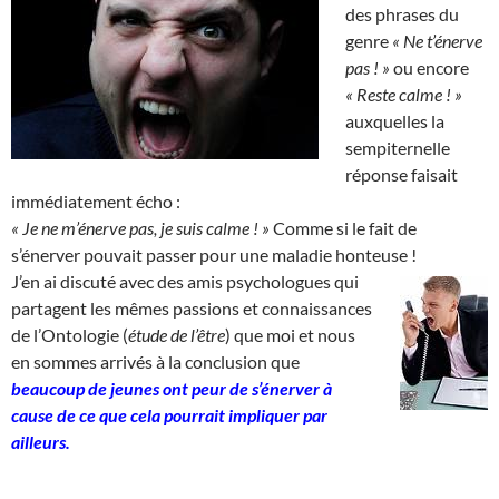
des phrases du
genre
« Ne t’énerve
pas ! »
ou encore
« Reste calme ! »
auxquelles la
sempiternelle
réponse faisait
immédiatement écho :
« Je ne m’énerve pas, je suis calme ! »
Comme si le fait de
s’énerver pouvait passer pour une maladie honteuse !
J’en ai discuté avec des amis psychologues qui
partagent les mêmes passions et connaissances
de l’Ontologie (
étude de l’être
) que moi et nous
en sommes arrivés à la conclusion que
beaucoup de jeunes ont peur de s’énerver à
cause de ce que cela pourrait impliquer par
ailleurs.