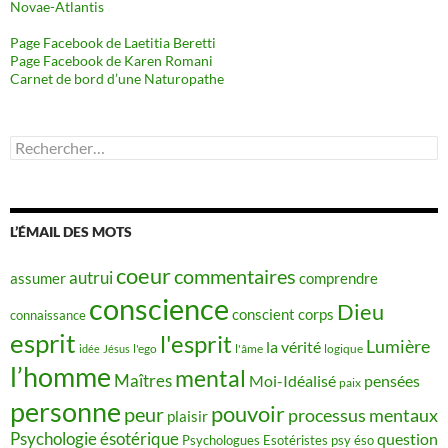
Novae-Atlantis
Page Facebook de Laetitia Beretti
Page Facebook de Karen Romani
Carnet de bord d’une Naturopathe
Rechercher :
L’ÉMAIL DES MOTS
coeur
commentaires
autrui
assumer
comprendre
conscience
Dieu
conscient
corps
connaissance
esprit
l'esprit
Lumière
la vérité
idée
Jésus
l'ego
l'âme
logique
l’homme
mental
Maîtres
Moi-Idéalisé
pensées
paix
personne
pouvoir
peur
processus mentaux
plaisir
Psychologie ésotérique
question
Psychologues Esotéristes
psy éso