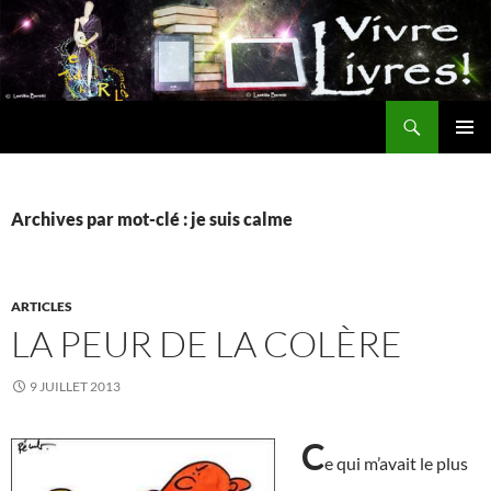
Aller
au
contenu
Recherche
MENU
PRINCI
Archives par mot-clé : je suis calme
ARTICLES
LA PEUR DE LA COLÈRE
9 JUILLET 2013
C
e qui m’avait le plus