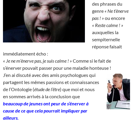
des phrases du
genre
« Ne t’énerve
pas ! »
ou encore
« Reste calme ! »
auxquelles la
sempiternelle
réponse faisait
immédiatement écho :
« Je ne m’énerve pas, je suis calme ! »
Comme si le fait de
s’énerver pouvait passer pour une maladie honteuse !
J’en ai discuté avec des amis psychologues qui
partagent les mêmes passions et connaissances
de l’Ontologie (
étude de l’être
) que moi et nous
en sommes arrivés à la conclusion que
beaucoup de jeunes ont peur de s’énerver à
cause de ce que cela pourrait impliquer par
ailleurs.