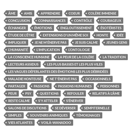
ÂME
AMIS
APPRENDRE
COEUR
COLÈRE IMMENSE
CONCLUSION
CONNAISSANCES
CONTRÔLE
COURAGEUX
ÉCHANGER
ÉMOTIONS
ENGLOUTISSEMENT
ÉSOTÉRISTES
ÉTUDE DE L'ÊTRE
EXTENSIONS D'UN MÊME SOI
HONTE
IDÉE
IMPLIQUER
JE NE M'ÉNERVE PAS
JE SUIS CALME
JEUNES GENS
L'HUMANITÉ
L'IMPLICATION
L’ONTOLOGIE
LA CONSCIENCE HUMAINE
LA PEUR DE LA COLÈRE
LA TRADITION
LECTEURS ASSIDUS
LES PLUS BASSES ET LES PLUS VILES
LES VAGUES DÉFERLANTES DES ÉMOTIONS LES PLUS DÉBRIDÉES
MALADIE HONTEUSE
NE T'ÉNERVE PAS
OCCASIONNELS
PARTAGER
PASSIONS
PASSIONS HUMAINES
PERSONNES
PEUR
PSY
QUESTIONS
REFOULER
RELATIFS À L'ÂME
RESTE CALME
S'Y ATTELER
S’ÉNERVER
SALONS DE DISCUTIONS
SE DÉVERSER
SEMPITERNELLE
SIMPLES
SOUVENIRS ANIMIQUES
TÉMOIGNAGES
VIES ATLANTES
VOILÀ-WANADOO