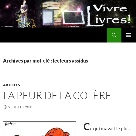
Aller
au
contenu
Recherche
MENU
PRINCI
Archives par mot-clé : lecteurs assidus
ARTICLES
LA PEUR DE LA COLÈRE
9 JUILLET 2013
C
e qui m’avait le plus