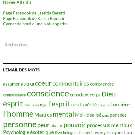
Novae-Atlantis
Page Facebook de Laetitia Beretti
Page Facebook de Karen Romani
Carnet de bord d’une Naturopathe
Rechercher :
L’ÉMAIL DES MOTS
coeur
commentaires
autrui
assumer
comprendre
conscience
Dieu
conscient
corps
connaissance
esprit
l'esprit
Lumière
la vérité
idée
Jésus
l'ego
l'âme
logique
l’homme
mental
Maîtres
Moi-Idéalisé
pensées
paix
personne
pouvoir
peur
processus mentaux
plaisir
Psychologie ésotérique
question
Psychologues Esotéristes
psy éso