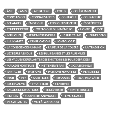
ÂME
AMIS
APPRENDRE
COEUR
COLÈRE IMMENSE
CONCLUSION
CONNAISSANCES
CONTRÔLE
COURAGEUX
ÉCHANGER
ÉMOTIONS
ENGLOUTISSEMENT
ÉSOTÉRISTES
ÉTUDE DE L'ÊTRE
EXTENSIONS D'UN MÊME SOI
HONTE
IDÉE
IMPLIQUER
JE NE M'ÉNERVE PAS
JE SUIS CALME
JEUNES GENS
L'HUMANITÉ
L'IMPLICATION
L’ONTOLOGIE
LA CONSCIENCE HUMAINE
LA PEUR DE LA COLÈRE
LA TRADITION
LECTEURS ASSIDUS
LES PLUS BASSES ET LES PLUS VILES
LES VAGUES DÉFERLANTES DES ÉMOTIONS LES PLUS DÉBRIDÉES
MALADIE HONTEUSE
NE T'ÉNERVE PAS
OCCASIONNELS
PARTAGER
PASSIONS
PASSIONS HUMAINES
PERSONNES
PEUR
PSY
QUESTIONS
REFOULER
RELATIFS À L'ÂME
RESTE CALME
S'Y ATTELER
S’ÉNERVER
SALONS DE DISCUTIONS
SE DÉVERSER
SEMPITERNELLE
SIMPLES
SOUVENIRS ANIMIQUES
TÉMOIGNAGES
VIES ATLANTES
VOILÀ-WANADOO