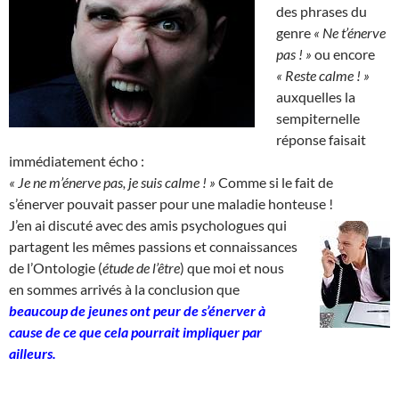
des phrases du
genre
« Ne t’énerve
pas ! »
ou encore
« Reste calme ! »
auxquelles la
sempiternelle
réponse faisait
immédiatement écho :
« Je ne m’énerve pas, je suis calme ! »
Comme si le fait de
s’énerver pouvait passer pour une maladie honteuse !
J’en ai discuté avec des amis psychologues qui
partagent les mêmes passions et connaissances
de l’Ontologie (
étude de l’être
) que moi et nous
en sommes arrivés à la conclusion que
beaucoup de jeunes ont peur de s’énerver à
cause de ce que cela pourrait impliquer par
ailleurs.