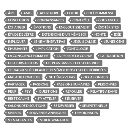
ÂME
AMIS
APPRENDRE
COEUR
COLÈRE IMMENSE
CONCLUSION
CONNAISSANCES
CONTRÔLE
COURAGEUX
ÉCHANGER
ÉMOTIONS
ENGLOUTISSEMENT
ÉSOTÉRISTES
ÉTUDE DE L'ÊTRE
EXTENSIONS D'UN MÊME SOI
HONTE
IDÉE
IMPLIQUER
JE NE M'ÉNERVE PAS
JE SUIS CALME
JEUNES GENS
L'HUMANITÉ
L'IMPLICATION
L’ONTOLOGIE
LA CONSCIENCE HUMAINE
LA PEUR DE LA COLÈRE
LA TRADITION
LECTEURS ASSIDUS
LES PLUS BASSES ET LES PLUS VILES
LES VAGUES DÉFERLANTES DES ÉMOTIONS LES PLUS DÉBRIDÉES
MALADIE HONTEUSE
NE T'ÉNERVE PAS
OCCASIONNELS
PARTAGER
PASSIONS
PASSIONS HUMAINES
PERSONNES
PEUR
PSY
QUESTIONS
REFOULER
RELATIFS À L'ÂME
RESTE CALME
S'Y ATTELER
S’ÉNERVER
SALONS DE DISCUTIONS
SE DÉVERSER
SEMPITERNELLE
SIMPLES
SOUVENIRS ANIMIQUES
TÉMOIGNAGES
VIES ATLANTES
VOILÀ-WANADOO