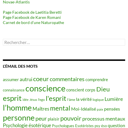
Novae-Atlantis
Page Facebook de Laetitia Beretti
Page Facebook de Karen Romani
Carnet de bord d’une Naturopathe
Rechercher :
L’ÉMAIL DES MOTS
coeur
commentaires
autrui
assumer
comprendre
conscience
Dieu
conscient
corps
connaissance
esprit
l'esprit
Lumière
la vérité
idée
Jésus
l'ego
l'âme
logique
l’homme
mental
Maîtres
Moi-Idéalisé
pensées
paix
personne
pouvoir
peur
processus mentaux
plaisir
Psychologie ésotérique
question
Psychologues Esotéristes
psy éso