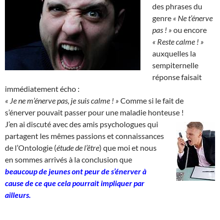
des phrases du
genre
« Ne t’énerve
pas ! »
ou encore
« Reste calme ! »
auxquelles la
sempiternelle
réponse faisait
immédiatement écho :
« Je ne m’énerve pas, je suis calme ! »
Comme si le fait de
s’énerver pouvait passer pour une maladie honteuse !
J’en ai discuté avec des amis psychologues qui
partagent les mêmes passions et connaissances
de l’Ontologie (
étude de l’être
) que moi et nous
en sommes arrivés à la conclusion que
beaucoup de jeunes ont peur de s’énerver à
cause de ce que cela pourrait impliquer par
ailleurs.