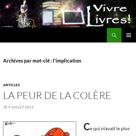
Aller
au
contenu
Recherche
MENU
PRINCI
Archives par mot-clé : l’implication
ARTICLES
LA PEUR DE LA COLÈRE
9 JUILLET 2013
C
e qui m’avait le plus