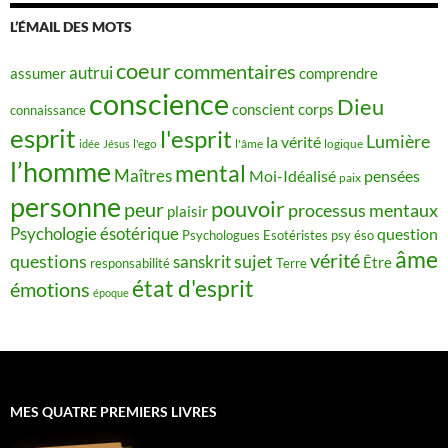
L’ÉMAIL DES MOTS
coeur
commentaires
autrui
assumer
comprendre
conscience
Dieu
conscient
corps
connaissance
esprit
l'esprit
Lumière
la vérité
idée
Jésus
l'ego
l'âme
logique
l’homme
mental
Maîtres
Moi-Idéalisé
pensées
paix
personne
pouvoir
peur
processus mentaux
plaisir
Psychologie ésotérique
question
Psychologues Esotéristes
psy éso
âme
vérité
questions
sujet
sanskrit
Être
responsabilité
Terre
état d'esprit
émotions
époque
MES QUATRE PREMIERS LIVRES