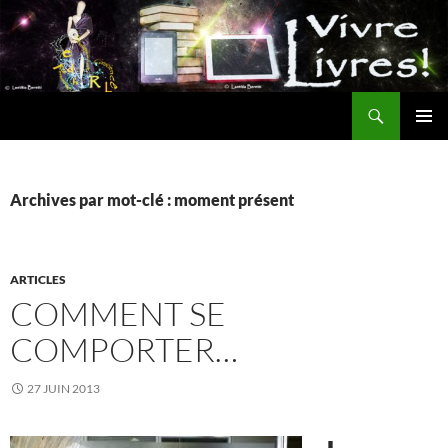
Aller
au
contenu
Recherche
MENU
PRINCI
Archives par mot-clé : moment présent
ARTICLES
COMMENT SE
COMPORTER…
27 JUIN 2013