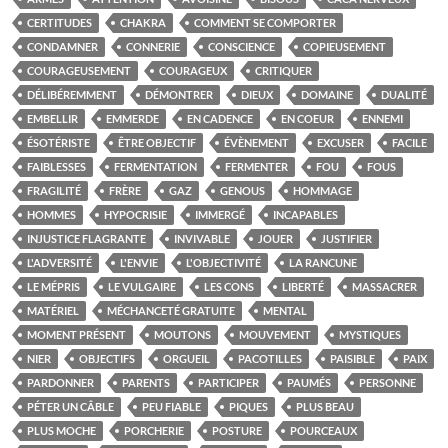
CERTITUDES
CHAKRA
COMMENT SE COMPORTER
CONDAMNER
CONNERIE
CONSCIENCE
COPIEUSEMENT
COURAGEUSEMENT
COURAGEUX
CRITIQUER
DÉLIBÉREMMENT
DÉMONTRER
DIEUX
DOMAINE
DUALITÉ
EMBELLIR
EMMERDE
EN CADENCE
EN COEUR
ENNEMI
ÉSOTÉRISTE
ÊTRE OBJECTIF
ÉVÈNEMENT
EXCUSER
FACILE
FAIBLESSES
FERMENTATION
FERMENTER
FOU
FOUS
FRAGILITÉ
FRÈRE
GAZ
GENOUS
HOMMAGE
HOMMES
HYPOCRISIE
IMMERGÉ
INCAPABLES
INJUSTICE FLAGRANTE
INVIVABLE
JOUER
JUSTIFIER
L'ADVERSITÉ
L'ENVIE
L'OBJECTIVITÉ
LA RANCUNE
LE MÉPRIS
LE VULGAIRE
LES CONS
LIBERTÉ
MASSACRER
MATÉRIEL
MÉCHANCETÉ GRATUITE
MENTAL
MOMENT PRÉSENT
MOUTONS
MOUVEMENT
MYSTIQUES
NIER
OBJECTIFS
ORGUEIL
PACOTILLES
PAISIBLE
PAIX
PARDONNER
PARENTS
PARTICIPER
PAUMÉS
PERSONNE
PÉTER UN CÂBLE
PEU FIABLE
PIQUES
PLUS BEAU
PLUS MOCHE
PORCHERIE
POSTURE
POURCEAUX