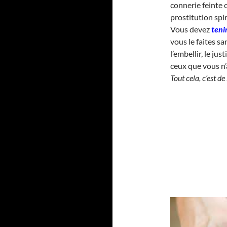
connerie feinte 
prostitution spir
Vous devez
teni
vous le faites sa
l’embellir, le ju
ceux que vous n’
Tout cela, c’est de