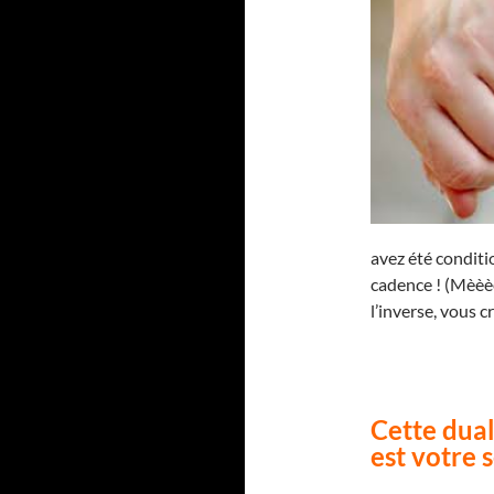
avez été conditi
cadence ! (Mèèèè
l’inverse, vous c
Cette dua
est votre 