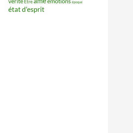
âme
vérité
émotions
Être
époque
état d'esprit