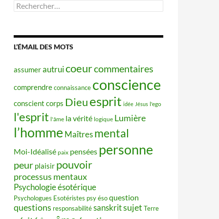
Rechercher :
L’ÉMAIL DES MOTS
coeur
commentaires
autrui
assumer
conscience
comprendre
connaissance
esprit
Dieu
conscient
corps
idée
Jésus
l'ego
l'esprit
Lumière
la vérité
l'âme
logique
l’homme
mental
Maîtres
personne
Moi-Idéalisé
pensées
paix
pouvoir
peur
plaisir
processus mentaux
Psychologie ésotérique
question
Psychologues Esotéristes
psy éso
questions
sujet
sanskrit
responsabilité
Terre