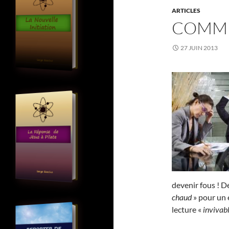
ARTICLES
COMME
27 JUIN 2013
devenir fous ! D
chaud
» pour un é
lecture «
invivab