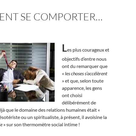
NT SE COMPORTER…
L
es plus courageux et
objectifs d’entre nous
ont du remarquer que
«
les choses s’accélèrent
» et que, selon toute
apparence, les gens
ont choisi
délibérément de
éjà que le domaine des relations humaines était «
sotériste ou un spiritualiste, à présent, il avoisine la
le
» sur son thermomètre social intime !