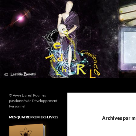
Aller
au
contenu
Recherche
© Vivre Livres! Pour les
passionnés de Développement
Personnel
MES QUATRE PREMIERS LIVRES
Archives par mo