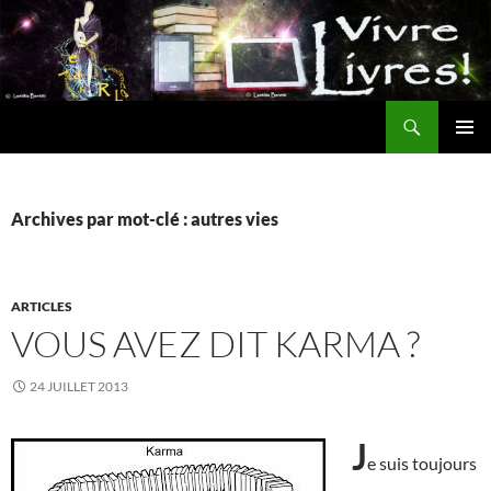
Aller
au
contenu
Recherche
MENU
PRINCI
Archives par mot-clé : autres vies
ARTICLES
VOUS AVEZ DIT KARMA ?
24 JUILLET 2013
J
e suis toujours