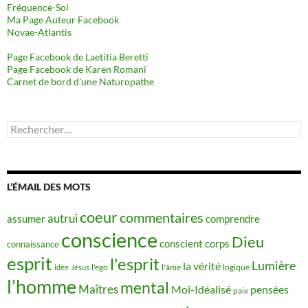
Fréquence-Soi
Ma Page Auteur Facebook
Novae-Atlantis
Page Facebook de Laetitia Beretti
Page Facebook de Karen Romani
Carnet de bord d’une Naturopathe
Rechercher :
L’ÉMAIL DES MOTS
coeur
commentaires
autrui
assumer
comprendre
conscience
Dieu
conscient
corps
connaissance
esprit
l'esprit
Lumière
la vérité
idée
Jésus
l'ego
l'âme
logique
l’homme
mental
Maîtres
Moi-Idéalisé
pensées
paix