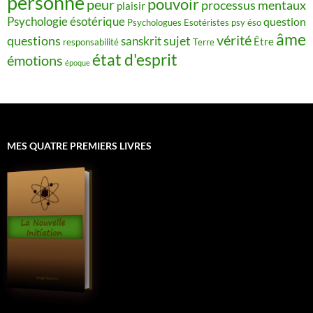
personne
pouvoir
peur
processus mentaux
plaisir
Psychologie ésotérique
question
Psychologues Esotéristes
psy éso
âme
vérité
questions
sujet
sanskrit
Être
responsabilité
Terre
état d'esprit
émotions
époque
MES QUATRE PREMIERS LIVRES