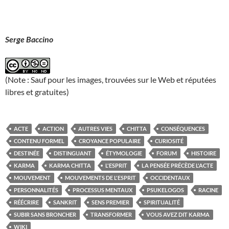
Serge Baccino
(Note : Sauf pour les images, trouvées sur le Web et réputées
libres et gratuites)
ACTE
ACTION
AUTRES VIES
CHITTA
CONSÉQUENCES
CONTENU FORMEL
CROYANCE POPULAIRE
CURIOSITÉ
DESTINÉE
DISTINGUANT
ÉTYMOLOGIE
FORUM
HISTOIRE
KARMA
KARMA CHITTA
L'ESPRIT
LA PENSÉE PRÉCÈDE L'ACTE
MOUVEMENT
MOUVEMENTS DE L'ESPRIT
OCCIDENTAUX
PERSONNALITÉS
PROCESSUS MENTAUX
PSUKELOGOS
RACINE
RÉÉCRIRE
SANKRIT
SENS PREMIER
SPIRITUALITÉ
SUBIR SANS BRONCHER
TRANSFORMER
VOUS AVEZ DIT KARMA
WIKI