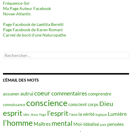
Fréquence-Soi
Ma Page Auteur Facebook
Novae-Atlantis
Page Facebook de Laetitia Beretti
Page Facebook de Karen Romani
Carnet de bord d’une Naturopathe
Rechercher :
L’ÉMAIL DES MOTS
coeur
commentaires
autrui
assumer
comprendre
conscience
Dieu
conscient
corps
connaissance
esprit
l'esprit
Lumière
la vérité
idée
Jésus
l'ego
l'âme
logique
l’homme
mental
Maîtres
Moi-Idéalisé
pensées
paix