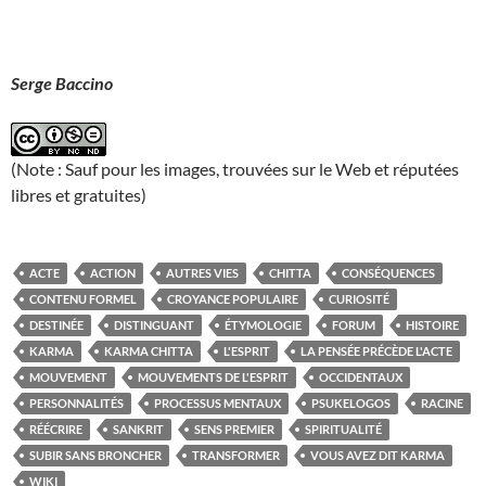
Serge Baccino
(Note : Sauf pour les images, trouvées sur le Web et réputées
libres et gratuites)
ACTE
ACTION
AUTRES VIES
CHITTA
CONSÉQUENCES
CONTENU FORMEL
CROYANCE POPULAIRE
CURIOSITÉ
DESTINÉE
DISTINGUANT
ÉTYMOLOGIE
FORUM
HISTOIRE
KARMA
KARMA CHITTA
L'ESPRIT
LA PENSÉE PRÉCÈDE L'ACTE
MOUVEMENT
MOUVEMENTS DE L'ESPRIT
OCCIDENTAUX
PERSONNALITÉS
PROCESSUS MENTAUX
PSUKELOGOS
RACINE
RÉÉCRIRE
SANKRIT
SENS PREMIER
SPIRITUALITÉ
SUBIR SANS BRONCHER
TRANSFORMER
VOUS AVEZ DIT KARMA
WIKI