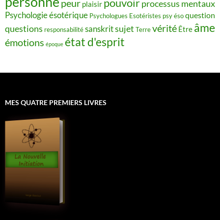
personne
pouvoir
peur
processus mentaux
plaisir
Psychologie ésotérique
question
Psychologues Esotéristes
psy éso
âme
vérité
questions
sujet
sanskrit
Être
responsabilité
Terre
état d'esprit
émotions
époque
MES QUATRE PREMIERS LIVRES