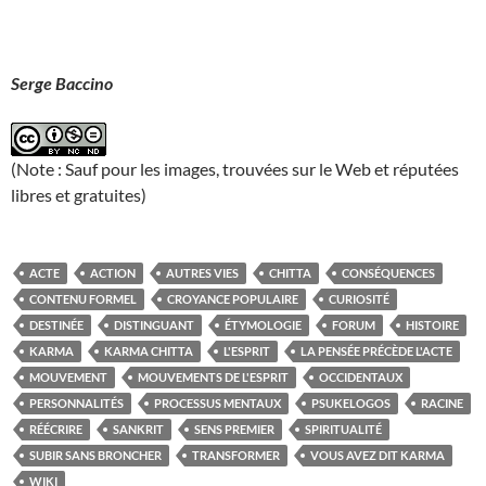
Serge Baccino
(Note : Sauf pour les images, trouvées sur le Web et réputées
libres et gratuites)
ACTE
ACTION
AUTRES VIES
CHITTA
CONSÉQUENCES
CONTENU FORMEL
CROYANCE POPULAIRE
CURIOSITÉ
DESTINÉE
DISTINGUANT
ÉTYMOLOGIE
FORUM
HISTOIRE
KARMA
KARMA CHITTA
L'ESPRIT
LA PENSÉE PRÉCÈDE L'ACTE
MOUVEMENT
MOUVEMENTS DE L'ESPRIT
OCCIDENTAUX
PERSONNALITÉS
PROCESSUS MENTAUX
PSUKELOGOS
RACINE
RÉÉCRIRE
SANKRIT
SENS PREMIER
SPIRITUALITÉ
SUBIR SANS BRONCHER
TRANSFORMER
VOUS AVEZ DIT KARMA
WIKI