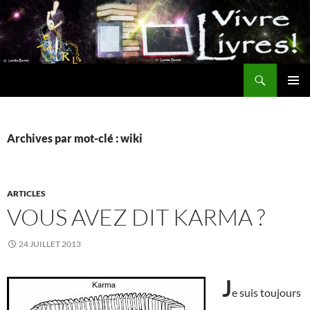
Aller
au
contenu
Recherche
MENU
PRINCI
Archives par mot-clé : wiki
ARTICLES
VOUS AVEZ DIT KARMA ?
24 JUILLET 2013
J
e suis toujours