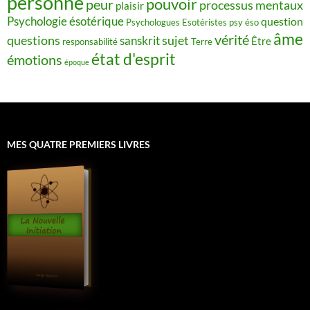
personne
pouvoir
peur
processus mentaux
plaisir
Psychologie ésotérique
question
Psychologues Esotéristes
psy éso
âme
vérité
questions
sujet
sanskrit
Être
responsabilité
Terre
état d'esprit
émotions
époque
MES QUATRE PREMIERS LIVRES