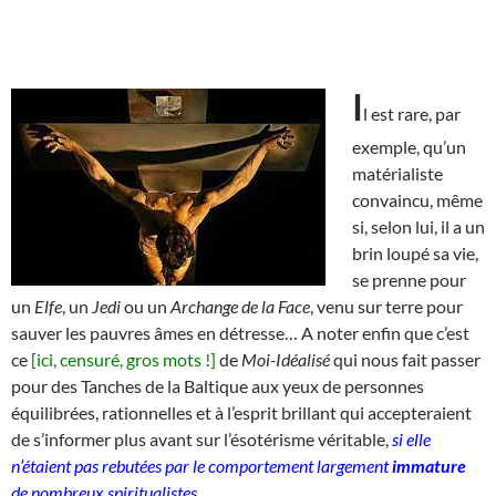
I
l est rare, par
exemple, qu’un
matérialiste
convaincu, même
si, selon lui, il a un
brin loupé sa vie,
se prenne pour
un
Elfe
, un
Jedi
ou un
Archange de la Face
, venu sur terre pour
sauver les pauvres âmes en détresse… A noter enfin que c’est
ce
[ici, censuré, gros mots !]
de
Moi-Idéalisé
qui nous fait passer
pour des Tanches de la Baltique aux yeux de personnes
équilibrées, rationnelles et à l’esprit brillant qui accepteraient
de s’informer plus avant sur l’ésotérisme véritable,
si elle
n’étaient pas rebutées par le comportement largement
immature
de nombreux spiritualistes
.