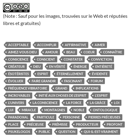
(Note : Sauf pour les images, trouvées sur le Web et réputées
libres et gratuites)
ACCEPTABLE
ACCOMPLIR
AFFIRMATIVE
AIMER
AIMEZ-VOUS DIEU
AMOUR
BEAU
COEUR
CONNAÎTRE
CONSCIENCE
CONSCIENT
CONSTATER
CONVICTION
CRÉATEUR
DIEU
EN VÉRITÉ
ÉNERGIE
ENTIÈRETÉ
ÉSOTÉRISTES
ESPRIT
ÉTERNELLEMENT
ÉVIDENTE
ÉVOLUER
FAIRE GRANDIR
FASCINANT
FORUM
FRÉQUENCE VIBRATOIRE
GRAND
IMPLICATIONS
INCROYABLES
INITIÉ AUX CHOSES DE L’ESPRIT
L'ESPRIT
L'UNIVERS
LA CONSCIENCE
LA FORCE
LA GRÂCE
LOI
LUI
MIRACLE
MONTAGNES
NOBLE
ONTOLOGIQUE
PARADOXAL
PARTICULE
PERSONNE
PIERRES PRÉCIEUSES
PLACE
PRÉCIEUSE
PRÉMISSE
PRODUCTEUR
PROFONT
PSUKELOGOS
PUBLIC
QUESTION
QUI-IL-EST-VRAIMENT