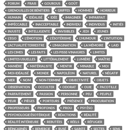
FORUM
FRAIS
GOUROUS
GOÛT
GRENOUILLES DE BÉNITIERS
GRIFFES
HOMMES
HORREUR
HUMAIN
IDÉALISÉ
IDÉE
IMAGINER
IMPARFAIT
IMPÉCCABLE
INACCEPTABLE
INDIVIDU
INDIVIDUS
INITIÉS
INJUSTE
INTELLIGENTE
INVISIBLES
JEDI
JEUNES
L'EGO
L'ÉMOTION
L'ÉSOTÉRISME
L'HUMOUR
L'INTUITION
L’ACTUALITÉ TERRESTRE
L’IMAGINATION
LA MÉMOIRE
LAID
LES CIMES
LES FAITS
LES PISSE-VINAIGRES
LIMITES
LIMITES USUELLES
LITTÉRALEMENT
LUMIÈRE
MAÎTRE
MANIÈRE
MATÉRIALISTE
MENTIR
MINABLE
MOI
MOI-IDÉALISÉ
MONDE
NAPOLÉON
NATUREL
NÉGATIF
NIER
NOM
NON-TERMINÉ
OBJECTIVITÉ
OBJETS
OBSERVATION
OCCULTER
ODORAT
OUIE
PACOTILLE
PARFAITEMENT
PASSION
PERSONNE
PEU
PEUPLE
PEUR
PIÈGES
PORTEURS
PRÉSENCE
PROCURATION
PROFESSEURS
PROFONDS
PROU
PSY ÉSO
PSYCHOLOGIE ÉSOTÉRIQUE
RÉACTIONS
RÉALITÉ
RÉALITÉ INTÉRIEURE
REBUTÉES
RÉELS
RÉFUGIER
RÉINCARNÉS
REMERCIE
RUSÉ
SAINTE
SECTES
SENS