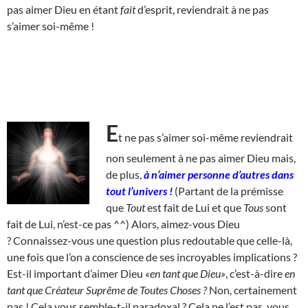
pas aimer Dieu en étant
fait
d’esprit, reviendrait à ne pas
s’aimer soi-même !
E
t ne pas s’aimer soi-même reviendrait
non seulement à ne pas aimer Dieu mais,
de plus,
à n’aimer personne d’autres dans
tout l’univers !
(Partant de la prémisse
que
Tout
est fait de Lui et que
Tous
sont
fait de Lui, n’est-ce pas ^^) Alors, aimez-vous Dieu
? Connaissez-vous une question plus redoutable que celle-là,
une fois que l’on a conscience de ses incroyables implications ?
Est-il important d’aimer Dieu
«en tant que Dieu»
, c’est-à-dire
en
tant que Créateur Suprême de Toutes Choses ?
Non, certainement
pas ! Cela vous semble-t-il paradoxal ? Cela ne l’est pas, vous