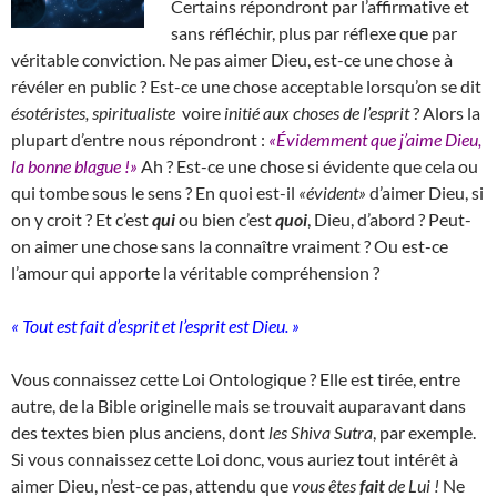
Certains répondront par l’affirmative et
sans réfléchir, plus par réflexe que par
véritable conviction. Ne pas aimer Dieu, est-ce une chose à
révéler en public ? Est-ce une chose acceptable lorsqu’on se dit
ésotéristes, spiritualiste
voire
initié aux choses de l’esprit
? Alors la
plupart d’entre nous répondront :
«Évidemment que j’aime Dieu,
la bonne blague !»
Ah ? Est-ce une chose si évidente que cela ou
qui tombe sous le sens ? En quoi est-il
«évident»
d’aimer Dieu, si
on y croit ? Et c’est
qui
ou bien c’est
quoi
, Dieu, d’abord ? Peut-
on aimer une chose sans la connaître vraiment ? Ou est-ce
l’amour qui apporte la véritable compréhension ?
« Tout est fait d’esprit et l’esprit est Dieu. »
Vous connaissez cette Loi Ontologique ? Elle est tirée, entre
autre, de la Bible originelle mais se trouvait auparavant dans
des textes bien plus anciens, dont
les Shiva Sutra
, par exemple.
Si vous connaissez cette Loi donc, vous auriez tout intérêt à
aimer Dieu, n’est-ce pas, attendu que
vous êtes
fait
de Lui !
Ne