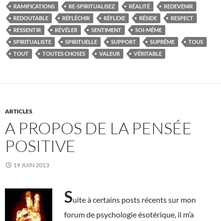
RAMIFICATIONS
RE-SPIRITUALISEZ
RÉALITÉ
REDEVENIR
REDOUTABLE
RÉFLÉCHIR
RÉFLEXE
RÉSIDE
RESPECT
RESSENTIR
RÉVÉLER
SENTIMENT
SOI-MÊME
SPIRITUALISTE
SPIRITUELLE
SUPPORT
SUPRÊME
TOUS
TOUT
TOUTES CHOSES
VALEUR
VÉRITABLE
ARTICLES
A PROPOS DE LA PENSÉE
POSITIVE
19 JUIN 2013
S
uite à certains posts récents sur mon
forum de psychologie ésotérique, il m’a