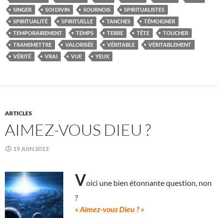
SINGER
SOI DIVIN
SOURNOIS
SPIRITUALISTES
SPIRITUALITÉ
SPIRITUELLE
TANCHES
TÉMOIGNER
TEMPORAIREMENT
TEMPS
TERRE
TÊTE
TOUCHER
TRANSMETTRE
VALORISÉE
VÉRITABLE
VÉRITABLEMENT
VÉRITÉ
VRAI
VUE
YEUX
ARTICLES
AIMEZ-VOUS DIEU ?
19 JUIN 2013
V
oici une bien étonnante question, non
?
« Aimez-vous Dieu ? »