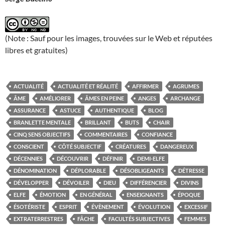
(Note : Sauf pour les images, trouvées sur le Web et réputées
libres et gratuites)
ACTUALITÉ
ACTUALITÉ ET RÉALITÉ
AFFIRMER
AGRUMES
ÂME
AMÉLIORER
ÂMES EN PEINE
ANGES
ARCHANGE
ASSURANCE
ASTUCE
AUTHENTIQUE
BLOG
BRANLETTE MENTALE
BRILLANT
BUTS
CHAIR
CINQ SENS OBJECTIFS
COMMENTAIRES
CONFIANCE
CONSCIENT
CÔTÉ SUBJECTIF
CRÉATURES
DANGEREUX
DÉCENNIES
DÉCOUVRIR
DÉFINIR
DEMI-ELFE
DÉNOMINATION
DÉPLORABLE
DÉSOBLIGEANTS
DÉTRESSE
DÉVELOPPER
DÉVOILER
DIEU
DIFFÉRENCIER
DIVINS
ELFE
ÉMOTION
EN GÉNÉRAL
ENSEIGNANTS
ÉPOQUE
ÉSOTÉRISTE
ESPRIT
ÉVÈNEMENT
ÉVOLUTION
EXCESSIF
EXTRATERRESTRES
FÂCHE
FACULTÉS SUBJECTIVES
FEMMES