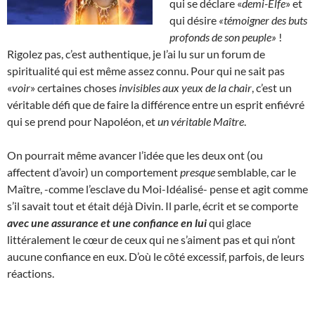
qui se déclare «
demi-Elfe
» et
qui désire
«témoigner des buts
profonds de son peuple»
!
Rigolez pas, c’est authentique, je l’ai lu sur un forum de
spiritualité qui est même assez connu. Pour qui ne sait pas
«
voir
» certaines choses
invisibles aux yeux de la chair
, c’est un
véritable défi que de faire la différence entre un esprit enfiévré
qui se prend pour Napoléon, et
un véritable Maître
.
On pourrait même avancer l’idée que les deux ont (ou
affectent d’avoir) un comportement
presque
semblable, car le
Maître, -comme l’esclave du Moi-Idéalisé- pense et agit comme
s’il savait tout et était déjà Divin. Il parle, écrit et se comporte
avec une assurance et une confiance en lui
qui glace
littéralement le cœur de ceux qui ne s’aiment pas et qui n’ont
aucune confiance en eux. D’où le côté excessif, parfois, de leurs
réactions.