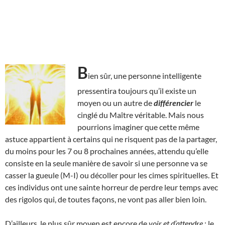
B
ien sûr, une personne intelligente
pressentira toujours qu’il existe un
moyen ou un autre de
différencier
le
cinglé du Maître véritable. Mais nous
pourrions imaginer que cette même
astuce appartient à certains qui ne risquent pas de la partager,
du moins pour les 7 ou 8 prochaines années, attendu qu’elle
consiste en la seule manière de savoir si une personne va se
casser la gueule (M-I) ou décoller pour les cimes spirituelles. Et
ces individus ont une sainte horreur de perdre leur temps avec
des rigolos qui, de toutes façons, ne vont pas aller bien loin.
D’ailleurs, le plus sûr moyen est encore de
voir et d’attendre
: le