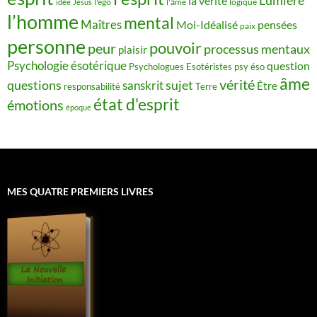
Lumière
la vérité
idée
Jésus
l'ego
l'âme
logique
l’homme
mental
Maîtres
Moi-Idéalisé
pensées
paix
personne
pouvoir
peur
processus mentaux
plaisir
Psychologie ésotérique
question
Psychologues Esotéristes
psy éso
âme
vérité
questions
sujet
sanskrit
Être
responsabilité
Terre
état d'esprit
émotions
époque
MES QUATRE PREMIERS LIVRES