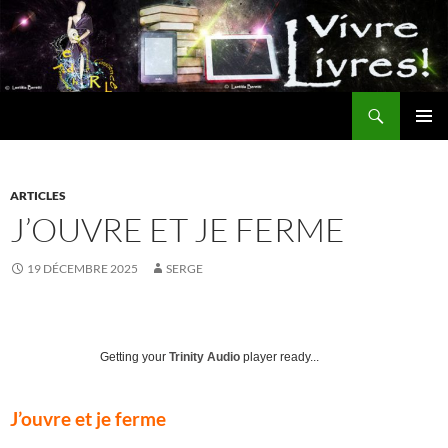
Aller
au
contenu
Recherche
MENU
PRINCI
ARTICLES
J’OUVRE ET JE FERME
19 DÉCEMBRE 2025
SERGE
Getting your
Trinity Audio
player ready...
J’ouvre et je ferme