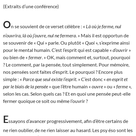
(Extraits d’une conférence)
O
n se souvient de ce verset célèbre : «
Là où je ferme, nul
n’ouvrira, là où j’ouvre, nul ne fermera
. » Mais il est opportun de
se souvenir de «
Qui
» parle. Ou plutôt «
Quoi
», s’exprime ainsi
pour le mental humain. C’est l’esprit qui est capable «
d’ouvrir
»
ou bien de «
fermer
. » OK, mais comment et, surtout, pourquoi
? Le comment, par la pensée, tout simplement. Pour mémoire,
nos pensées sont faites d’esprit. Le pourquoi ? Encore plus
simple : «
Parce que seul existe l’esprit
. » C’est donc «
en esprit et
par le biais de la pensée
» que l’être humain «
ouvre
» ou «
ferme
»,
selon les cas. Selon quels cas ? Et en quoi une pensée peut-elle
fermer quoique ce soit ou même l’ouvrir ?
E
ssayons d’avancer progressivement, afin d’être certains de
ne rien oublier, de ne rien laisser au hasard. Les psy éso sont les