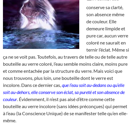
conserve sa clarté,
son absence même
de couleur. Elle
demeure limpide et
pure car, aucun verre
coloré ne saurait en
ternir l’éclat. Même si
ça ne se voit pas. Toutefois, au travers de telle ou de telle autre
bouteille au verre coloré, l’eau semble moins claire, moins pure
et comme entachée par la structure du verre. Mais voici que
nous trouvons, plus loin, une bouteille dont le verre est
incolore. Dans ce dernier cas,
que l’eau soit au-dedans ou qu’elle
soit au-dehors, elle conserve son éclat, sa pureté et son absence de
couleur
. Évidemment, il n’est pas aisé d’être comme cette
bouteille au verre incolore (sans idées préconçues) qui permet
à l’eau (la Conscience Unique) de se manifester telle qu’en elle-
même.