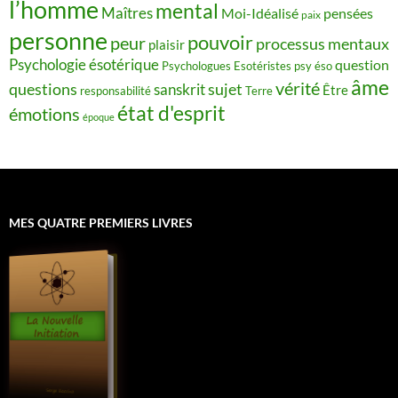
l’homme
mental
Maîtres
Moi-Idéalisé
pensées
paix
personne
pouvoir
peur
processus mentaux
plaisir
Psychologie ésotérique
question
Psychologues Esotéristes
psy éso
âme
vérité
questions
sujet
sanskrit
Être
responsabilité
Terre
état d'esprit
émotions
époque
MES QUATRE PREMIERS LIVRES