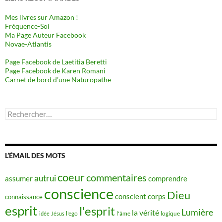
Mes livres sur Amazon !
Fréquence-Soi
Ma Page Auteur Facebook
Novae-Atlantis
Page Facebook de Laetitia Beretti
Page Facebook de Karen Romani
Carnet de bord d’une Naturopathe
Rechercher :
L’ÉMAIL DES MOTS
coeur
commentaires
autrui
assumer
comprendre
conscience
Dieu
conscient
corps
connaissance
esprit
l'esprit
Lumière
la vérité
idée
Jésus
l'ego
l'âme
logique