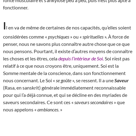
fonte musculaire et s’ankylose peu à peu, puis n’est plus apte à
fonctionner.
I
l en va de même de certaines de nos capacités, qu’elles soient
considérées comme «
psychiques
» ou «
spirituelles
». À force de
penser, nous ne savons plus connaître autre chose que ce que
nous pensons. Pourtant, il existe d’autres moyens de connaître
les choses et les êtres, cela
depuis l’intérieur de Soi.
Soi n’est pas
relatif à ce que nous croyons être, uniquement. Soi est la
Somme mentale de la conscience, dans son fonctionnement
nous concernant. Le Soi «
se goûte
», se ressent. Il a une
Saveur
(Rasa, en sanskrit) générale immédiatement reconnaissable
pour qui l’a déjà connue, et qui se décline en des myriades de
saveurs secondaires. Ce sont ces «
saveurs secondaires
» que
nous appelons «
ambiances
. »