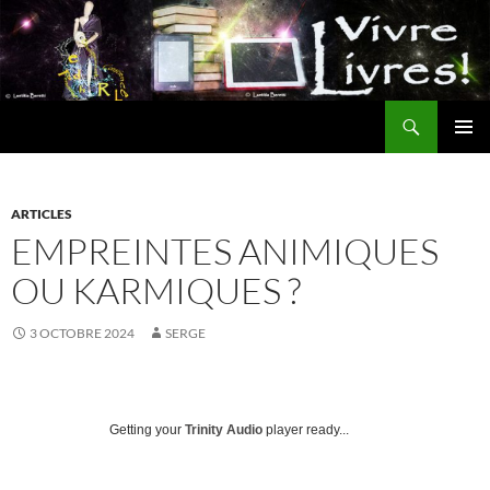
Aller
au
contenu
Recherche
MENU
PRINCI
ARTICLES
EMPREINTES ANIMIQUES
OU KARMIQUES ?
3 OCTOBRE 2024
SERGE
Getting your
Trinity Audio
player ready...