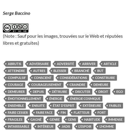
Serge Baccino
(Note : Sauf pour les images, trouvées sur le Web et réputées
libres et gratuites)
ABRUTIS
ADVERSAIRE
ADVERSITÉ
ARRIVER
ARTICLE
ATTEINDRE
AUTRES
BLESSER
BRANCHÉ
BUT
COMPULSIF
CONSCIENT
CONSIDÉRATIONS
CONSTRUIRE
COURAGE
COURAGEUSEMENT
CRAINDRE
DEMEURE
DEMEURER
DEPUIS
DÉTRUIRE
DISCUTER
DROIT
EGO
ÉMOTIONNELLEMENT
ÉNERGIE
ÉNERGIE COSMIQUE
ENSEMBLE
ENSUITE
ÉTAT D'ESPRIT
EXTÉRIEURE
FAIBLES
FAIRE CESSER
FAIRE FACE
FIN
FLATTEUR
FORT
FRAGILES
GAGNÉ
GENRE
GENS
HABITUDE
IMMENSE
INTARISSABLE
INTÉRIEUR
JADIS
L'ESPOIR
L’HOMME