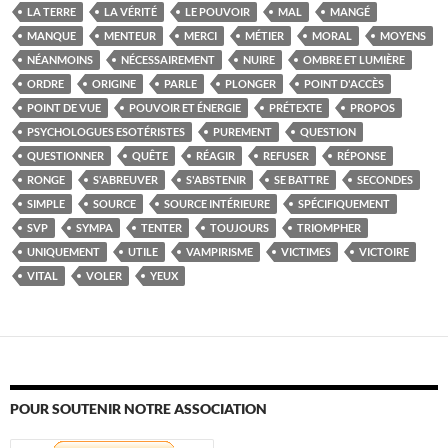
LA TERRE
LA VÉRITÉ
LE POUVOIR
MAL
MANGÉ
MANQUE
MENTEUR
MERCI
MÉTIER
MORAL
MOYENS
NÉANMOINS
NÉCESSAIREMENT
NUIRE
OMBRE ET LUMIÈRE
ORDRE
ORIGINE
PARLE
PLONGER
POINT D'ACCÈS
POINT DE VUE
POUVOIR ET ÉNERGIE
PRÉTEXTE
PROPOS
PSYCHOLOGUES ESOTÉRISTES
PUREMENT
QUESTION
QUESTIONNER
QUÊTE
RÉAGIR
REFUSER
RÉPONSE
RONGE
S'ABREUVER
S'ABSTENIR
SE BATTRE
SECONDES
SIMPLE
SOURCE
SOURCE INTÉRIEURE
SPÉCIFIQUEMENT
SVP
SYMPA
TENTER
TOUJOURS
TRIOMPHER
UNIQUEMENT
UTILE
VAMPIRISME
VICTIMES
VICTOIRE
VITAL
VOLER
YEUX
POUR SOUTENIR NOTRE ASSOCIATION