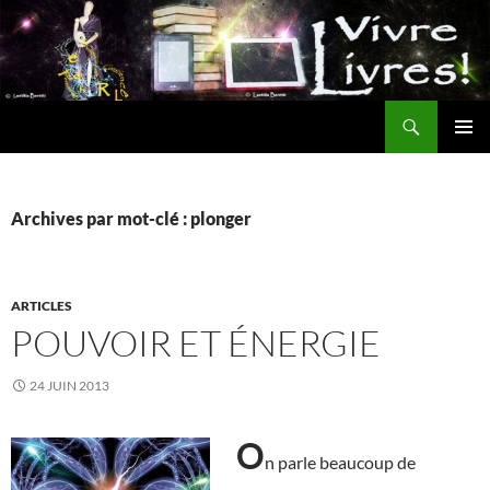
Aller
au
contenu
Recherche
MENU
PRINCI
Archives par mot-clé : plonger
ARTICLES
POUVOIR ET ÉNERGIE
24 JUIN 2013
O
n parle beaucoup de