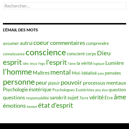
Rechercher :
L’ÉMAIL DES MOTS
coeur
commentaires
autrui
assumer
comprendre
conscience
Dieu
conscient
corps
connaissance
esprit
l'esprit
Lumière
la vérité
idée
Jésus
l'ego
l'âme
logique
l’homme
mental
Maîtres
Moi-Idéalisé
pensées
paix
personne
pouvoir
peur
processus mentaux
plaisir
Psychologie ésotérique
question
Psychologues Esotéristes
psy éso
âme
vérité
questions
sujet
sanskrit
Être
responsabilité
Terre
état d'esprit
émotions
époque