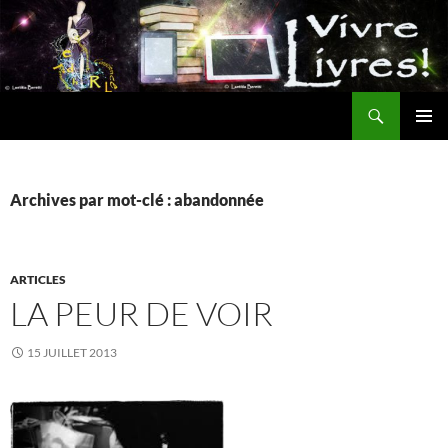
Aller
au
contenu
Recherche
MENU
PRINCI
Archives par mot-clé : abandonnée
ARTICLES
LA PEUR DE VOIR
15 JUILLET 2013