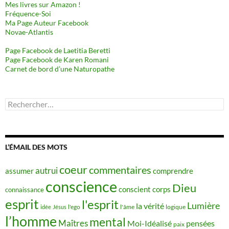
Mes livres sur Amazon !
Fréquence-Soi
Ma Page Auteur Facebook
Novae-Atlantis
Page Facebook de Laetitia Beretti
Page Facebook de Karen Romani
Carnet de bord d’une Naturopathe
Rechercher :
L’ÉMAIL DES MOTS
coeur
commentaires
autrui
assumer
comprendre
conscience
Dieu
conscient
corps
connaissance
esprit
l'esprit
Lumière
la vérité
idée
Jésus
l'ego
l'âme
logique
l’homme
mental
Maîtres
Moi-Idéalisé
pensées
paix