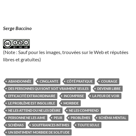
Serge Baccino
(Note : Sauf pour les images, trouvées sur le Web et réputées
libres et gratuites)
ABANDONNÉE
CINGLANTE
CÔTÉ PRATIQUE
COURAGE
DES PERSONNES QUI SONT SOIT VRAIMENT SEULES
DEVENIR LIBRE
EFFICACITÉ EXTRAORDINAIRE
INCOMPRISE
LA PEUR DE VOIR
LE PROBLÈME EST INSOLUBLE
MORBIDE
NE LES ATTEND OU NE LES DÉSIRE
NE LES COMPREND
PERSONNE NE LES AIME
PEUR
PROBLÈMES
SCHÉMA MENTAL
SCHÉMAS
SOUFFRANCES INTIMES
TOUTE SEULE
UN SENTIMENT MORBIDE DE SOLITUDE