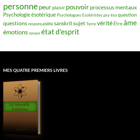
personne
pouvoir
peur
processus mentaux
plaisir
Psychologie ésotérique
question
Psychologues Esotéristes
psy éso
âme
vérité
questions
sujet
sanskrit
Être
responsabilité
Terre
état d'esprit
émotions
époque
MES QUATRE PREMIERS LIVRES