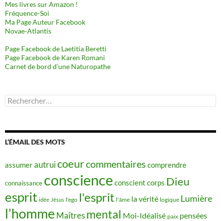
Mes livres sur Amazon !
Fréquence-Soi
Ma Page Auteur Facebook
Novae-Atlantis
Page Facebook de Laetitia Beretti
Page Facebook de Karen Romani
Carnet de bord d’une Naturopathe
Rechercher :
L’ÉMAIL DES MOTS
coeur
commentaires
autrui
assumer
comprendre
conscience
Dieu
conscient
corps
connaissance
esprit
l'esprit
Lumière
la vérité
idée
Jésus
l'ego
l'âme
logique
l’homme
mental
Maîtres
Moi-Idéalisé
pensées
paix