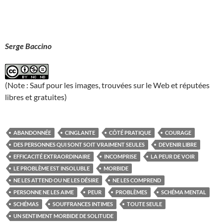
Serge Baccino
(Note : Sauf pour les images, trouvées sur le Web et réputées
libres et gratuites)
ABANDONNÉE
CINGLANTE
CÔTÉ PRATIQUE
COURAGE
DES PERSONNES QUI SONT SOIT VRAIMENT SEULES
DEVENIR LIBRE
EFFICACITÉ EXTRAORDINAIRE
INCOMPRISE
LA PEUR DE VOIR
LE PROBLÈME EST INSOLUBLE
MORBIDE
NE LES ATTEND OU NE LES DÉSIRE
NE LES COMPREND
PERSONNE NE LES AIME
PEUR
PROBLÈMES
SCHÉMA MENTAL
SCHÉMAS
SOUFFRANCES INTIMES
TOUTE SEULE
UN SENTIMENT MORBIDE DE SOLITUDE