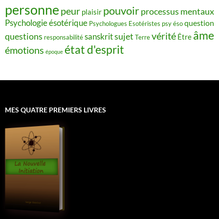
personne
pouvoir
peur
processus mentaux
plaisir
Psychologie ésotérique
question
Psychologues Esotéristes
psy éso
âme
vérité
questions
sujet
sanskrit
Être
responsabilité
Terre
état d'esprit
émotions
époque
MES QUATRE PREMIERS LIVRES