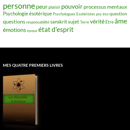
personne
pouvoir
peur
processus mentaux
plaisir
Psychologie ésotérique
question
Psychologues Esotéristes
psy éso
âme
vérité
questions
sujet
sanskrit
Être
responsabilité
Terre
état d'esprit
émotions
époque
MES QUATRE PREMIERS LIVRES