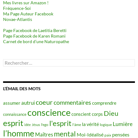
Mes livres sur Amazon !
Fréquence-Soi
Ma Page Auteur Facebook
Novae-Atlantis
Page Facebook de Laetitia Beretti
Page Facebook de Karen Romani
Carnet de bord d’une Naturopathe
Rechercher :
L’ÉMAIL DES MOTS
coeur
commentaires
autrui
assumer
comprendre
conscience
Dieu
conscient
corps
connaissance
esprit
l'esprit
Lumière
la vérité
idée
Jésus
l'ego
l'âme
logique
l’homme
mental
Maîtres
Moi-Idéalisé
pensées
paix