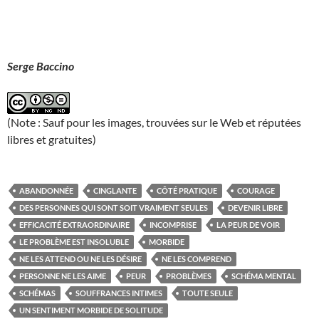
Serge Baccino
(Note : Sauf pour les images, trouvées sur le Web et réputées
libres et gratuites)
ABANDONNÉE
CINGLANTE
CÔTÉ PRATIQUE
COURAGE
DES PERSONNES QUI SONT SOIT VRAIMENT SEULES
DEVENIR LIBRE
EFFICACITÉ EXTRAORDINAIRE
INCOMPRISE
LA PEUR DE VOIR
LE PROBLÈME EST INSOLUBLE
MORBIDE
NE LES ATTEND OU NE LES DÉSIRE
NE LES COMPREND
PERSONNE NE LES AIME
PEUR
PROBLÈMES
SCHÉMA MENTAL
SCHÉMAS
SOUFFRANCES INTIMES
TOUTE SEULE
UN SENTIMENT MORBIDE DE SOLITUDE