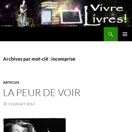
Aller
au
contenu
Recherche
MENU
PRINCI
Archives par mot-clé : incomprise
ARTICLES
LA PEUR DE VOIR
15 JUILLET 2013