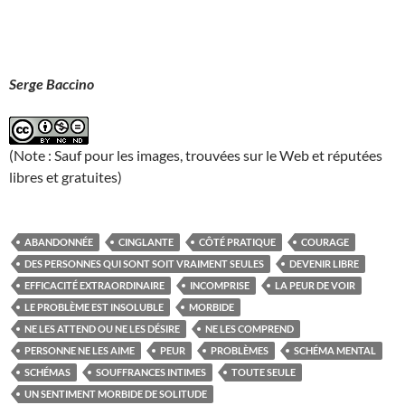
Serge Baccino
(Note : Sauf pour les images, trouvées sur le Web et réputées
libres et gratuites)
ABANDONNÉE
CINGLANTE
CÔTÉ PRATIQUE
COURAGE
DES PERSONNES QUI SONT SOIT VRAIMENT SEULES
DEVENIR LIBRE
EFFICACITÉ EXTRAORDINAIRE
INCOMPRISE
LA PEUR DE VOIR
LE PROBLÈME EST INSOLUBLE
MORBIDE
NE LES ATTEND OU NE LES DÉSIRE
NE LES COMPREND
PERSONNE NE LES AIME
PEUR
PROBLÈMES
SCHÉMA MENTAL
SCHÉMAS
SOUFFRANCES INTIMES
TOUTE SEULE
UN SENTIMENT MORBIDE DE SOLITUDE