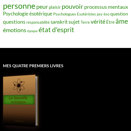
personne
pouvoir
peur
processus mentaux
plaisir
Psychologie ésotérique
question
Psychologues Esotéristes
psy éso
âme
vérité
questions
sujet
sanskrit
Être
responsabilité
Terre
état d'esprit
émotions
époque
MES QUATRE PREMIERS LIVRES