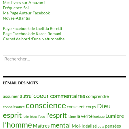
Mes livres sur Amazon !
Fréquence-Soi
Ma Page Auteur Facebook
Novae-Atlantis
Page Facebook de Laetitia Beretti
Page Facebook de Karen Romani
Carnet de bord d’une Naturopathe
Rechercher :
L’ÉMAIL DES MOTS
coeur
commentaires
autrui
assumer
comprendre
conscience
Dieu
conscient
corps
connaissance
esprit
l'esprit
Lumière
la vérité
idée
Jésus
l'ego
l'âme
logique
l’homme
mental
Maîtres
Moi-Idéalisé
pensées
paix