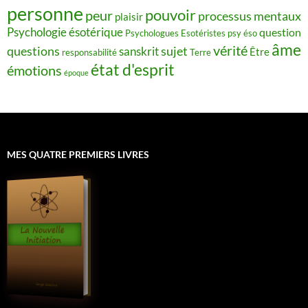
personne
pouvoir
peur
processus mentaux
plaisir
Psychologie ésotérique
question
Psychologues Esotéristes
psy éso
âme
vérité
questions
sujet
sanskrit
Être
responsabilité
Terre
état d'esprit
émotions
époque
MES QUATRE PREMIERS LIVRES