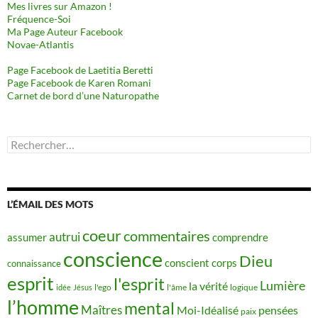
Mes livres sur Amazon !
Fréquence-Soi
Ma Page Auteur Facebook
Novae-Atlantis
Page Facebook de Laetitia Beretti
Page Facebook de Karen Romani
Carnet de bord d’une Naturopathe
Rechercher :
L’ÉMAIL DES MOTS
coeur
commentaires
autrui
assumer
comprendre
conscience
Dieu
conscient
corps
connaissance
esprit
l'esprit
Lumière
la vérité
idée
Jésus
l'ego
l'âme
logique
l’homme
mental
Maîtres
Moi-Idéalisé
pensées
paix