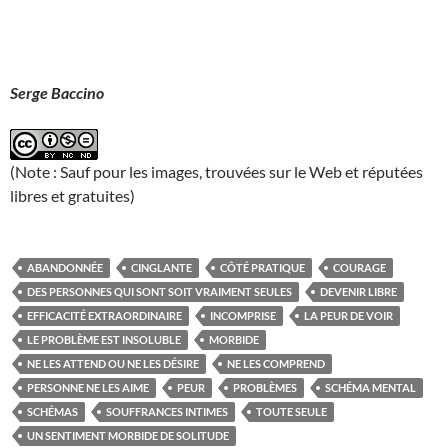
Serge Baccino
(Note : Sauf pour les images, trouvées sur le Web et réputées
libres et gratuites)
ABANDONNÉE
CINGLANTE
CÔTÉ PRATIQUE
COURAGE
DES PERSONNES QUI SONT SOIT VRAIMENT SEULES
DEVENIR LIBRE
EFFICACITÉ EXTRAORDINAIRE
INCOMPRISE
LA PEUR DE VOIR
LE PROBLÈME EST INSOLUBLE
MORBIDE
NE LES ATTEND OU NE LES DÉSIRE
NE LES COMPREND
PERSONNE NE LES AIME
PEUR
PROBLÈMES
SCHÉMA MENTAL
SCHÉMAS
SOUFFRANCES INTIMES
TOUTE SEULE
UN SENTIMENT MORBIDE DE SOLITUDE