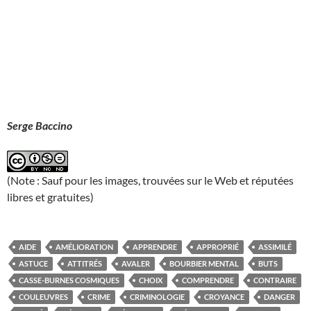
Serge Baccino
(Note : Sauf pour les images, trouvées sur le Web et réputées
libres et gratuites)
AIDE
AMÉLIORATION
APPRENDRE
APPROPRIÉ
ASSIMILÉ
ASTUCE
ATTITRÉS
AVALER
BOURBIER MENTAL
BUTS
CASSE-BURNES COSMIQUES
CHOIX
COMPRENDRE
CONTRAIRE
COULEUVRES
CRIME
CRIMINOLOGIE
CROYANCE
DANGER