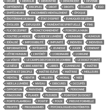
DEGRÉ
DÉMOLIR
DÉMONTRE
DÉNONCENT
DEVENIR
DIFFÉRENTS
DISCIPLES
DROIT
DROITS
ÉCLAIRÉ
EGO
EMPÊCHEURS
ENCOMBRÉS MENTALEMENT
ÉPOQUE
ÉSOTÉRISME DE BASE
ÉTAT D'ESPRIT
EUNUQUES DE L’ÂME
ÉVOLUER
EXPLIQUER
FAINÉANTISE SPIRITUELLE
FINS
FLIC DE L’ESPRIT
FONCTIONNEMENT
FORCER LA MAIN
FOUTRE LA MERDE
GUIDE DE LUMIÈRE
HUMAINS
HUMOUR
IDÉALISÉ
IMPOSSIBILITÉ
IMPUNITÉ
INDIVIDU
INDIVIDUS
INFORMATION
INTÉGRITÉ
JEUNESSE
JUGER
L'ENFANT
L'ÊTRE HUMAIN
L'INTÉRÊT
L'ORDINAIRE
L'ORIGINE
LA VÉRITÉ
LE CAMPS DES FORCES DE L’OMBRE
LE DOIGT POINTÉ
LE SIÈGE
LIBRE ARBITRE
LIBRES
LUMINEUSE
MAÎTRE
MAÎTRE ET DISCIPLE
MAÎTRE-ÉLÈVE
MAÎTRISE
MEILLEURS
MENTAL
MENTIR
MILLIERS
MORAL
NIER
NIER LA LUMIÈRE
NIVEAU
OBSCURES
OCCUPÉS
OPPORTUN
PARVENIR
PASSAGERS
PERSONNE
PINGOUINS
PLANER
PLEURER
POINTENT DU DOIGT
PORTE-FLAMBEAU
POSITIF
POUX
PREUVE FORMELLE
PROFITE
PROGRAMMES
PSYCHOLOGUES ESOTÉRISTES