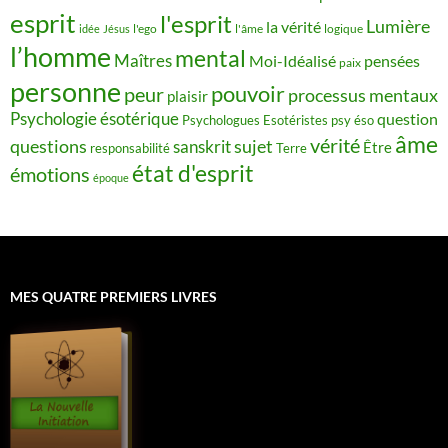
esprit
l'esprit
Lumière
la vérité
idée
Jésus
l'ego
l'âme
logique
l’homme
mental
Maîtres
Moi-Idéalisé
pensées
paix
personne
pouvoir
peur
processus mentaux
plaisir
Psychologie ésotérique
question
Psychologues Esotéristes
psy éso
âme
vérité
questions
sujet
sanskrit
Être
responsabilité
Terre
état d'esprit
émotions
époque
MES QUATRE PREMIERS LIVRES