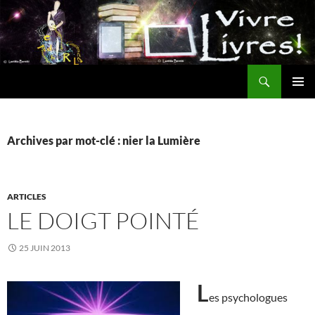
Aller
au
contenu
Recherche
MENU
PRINCI
Archives par mot-clé : nier la Lumière
ARTICLES
LE DOIGT POINTÉ
25 JUIN 2013
L
es psychologues