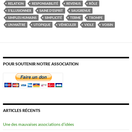
RELATION
RESPONSABILITÉ
REVENUS
RÔLE
S'ILLUSIONNER
SAINE D'ESPRIT
SAUGRENUE
SIMPLES HUMAINS
SIMPLICITÉ
TERME
TROMPE
UN MAÎTRE
UTOPIQUE
VÉHICULER
VIOLE
VOISIN
POUR SOUTENIR NOTRE ASSOCIATION
ARTICLES RÉCENTS
Une des mauvaises associations d’idées