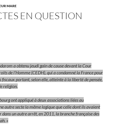
LEUR MARE
CTES EN QUESTION
darom a obtenu jeudi gain de cause devant la Cour
roits de l’Homme (CEDH), qui a condamné la France pour
fiscaux portant, selon elle, atteinte à la liberté de pensée,
e religion.
sbourg ont appliqué à deux associations liées au
 autre secte la même logique que celle dont ils avaient
er dans un autre arrêt, en 2011, la branche française des
ah. »