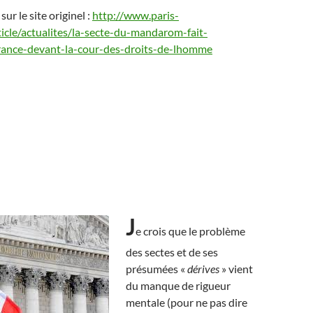
 sur le site originel :
http://www.paris-
ticle/actualites/la-secte-du-mandarom-fait-
rance-devant-la-cour-des-droits-de-lhomme
J
e crois que le problème
des sectes et de ses
présumées «
dérives
» vient
du manque de rigueur
mentale (pour ne pas dire