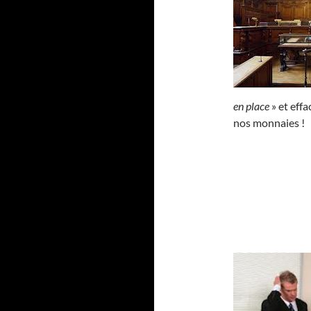
en place
» et effa
nos monnaies !