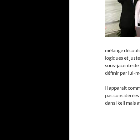
mélange découle 
logiques et just
sous-jacente de p
définir par lui-
Il apparaît comm
pas considérée
dans l’œil mais a