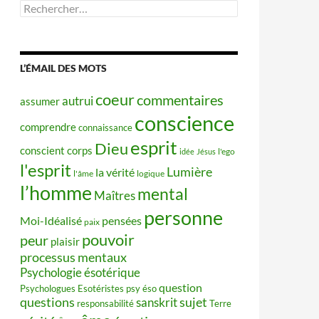
Rechercher :
L’ÉMAIL DES MOTS
coeur
commentaires
autrui
assumer
conscience
comprendre
connaissance
esprit
Dieu
conscient
corps
idée
Jésus
l'ego
l'esprit
Lumière
la vérité
l'âme
logique
l’homme
mental
Maîtres
personne
Moi-Idéalisé
pensées
paix
pouvoir
peur
plaisir
processus mentaux
Psychologie ésotérique
question
Psychologues Esotéristes
psy éso
questions
sujet
sanskrit
responsabilité
Terre