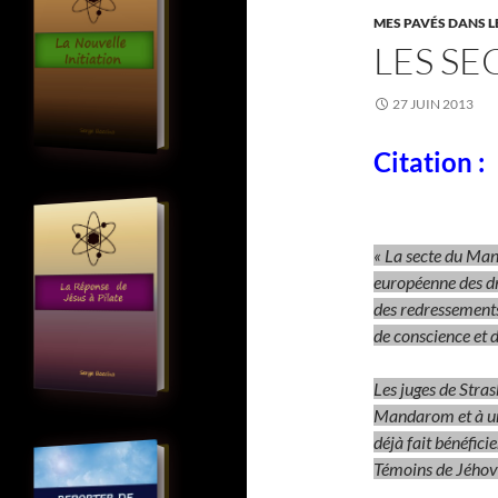
MES PAVÉS DANS 
LES SE
27 JUIN 2013
Citation :
« La secte du Man
européenne des d
des redressements 
de conscience et d
Les juges de Stra
Mandarom et à une
déjà fait bénéfici
Témoins de Jéhov