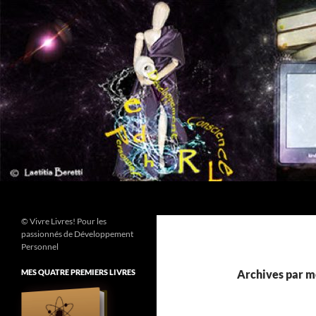
Aller
au
contenu
Recherche
© Vivre Livres! Pour les
passionnés de Développement
Personnel
MES QUATRE PREMIERS LIVRES
Archives par mo