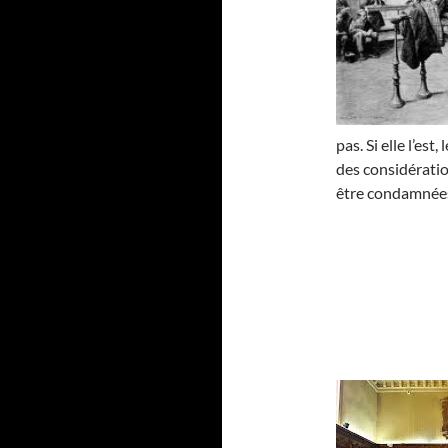
pas. Si elle l’est
des considératio
être condamnées 