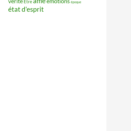
âme
vérité
émotions
Être
époque
état d'esprit