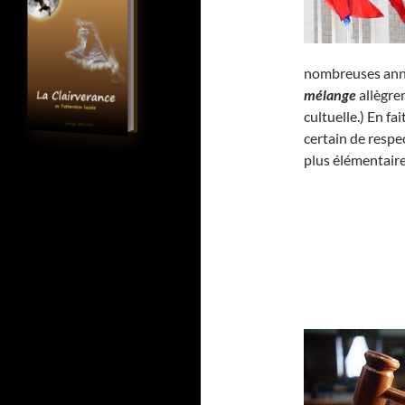
nombreuses années
mélange
allègrem
cultuelle.) En fai
certain de respec
plus élémentaire