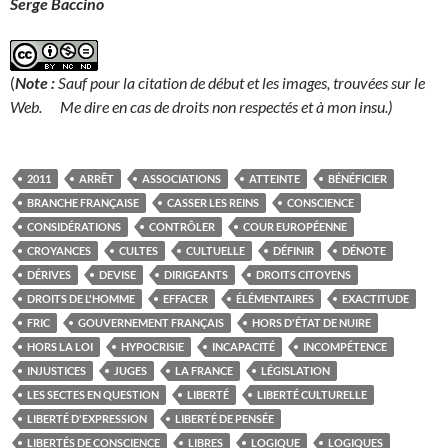
Serge Baccino
(
Note
:
Sauf pour la citation de début et les images, trouvées sur le
Web. Me dire en cas de droits non respectés et à mon insu.)
2011
ARRÊT
ASSOCIATIONS
ATTEINTE
BÉNÉFICIER
BRANCHE FRANÇAISE
CASSER LES REINS
CONSCIENCE
CONSIDÉRATIONS
CONTRÔLER
COUR EUROPÉENNE
CROYANCES
CULTES
CULTUELLE
DÉFINIR
DÉNOTE
DÉRIVES
DEVISE
DIRIGEANTS
DROITS CITOYENS
DROITS DE L'HOMME
EFFACER
ÉLÉMENTAIRES
EXACTITUDE
FRIC
GOUVERNEMENT FRANÇAIS
HORS D'ÉTAT DE NUIRE
HORS LA LOI
HYPOCRISIE
INCAPACITÉ
INCOMPÉTENCE
INJUSTICES
JUGES
LA FRANCE
LÉGISLATION
LES SECTES EN QUESTION
LIBERTÉ
LIBERTÉ CULTURELLE
LIBERTÉ D'EXPRESSION
LIBERTÉ DE PENSÉE
LIBERTÉS DE CONSCIENCE
LIBRES
LOGIQUE
LOGIQUES