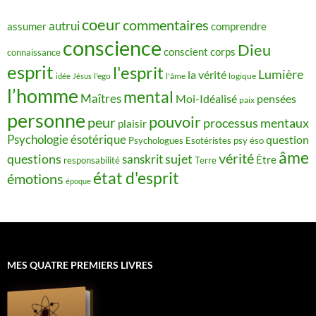
coeur
commentaires
autrui
assumer
comprendre
conscience
Dieu
conscient
corps
connaissance
esprit
l'esprit
Lumière
la vérité
idée
Jésus
l'ego
l'âme
logique
l’homme
mental
Maîtres
Moi-Idéalisé
pensées
paix
personne
pouvoir
peur
processus mentaux
plaisir
Psychologie ésotérique
question
Psychologues Esotéristes
psy éso
âme
vérité
questions
sujet
sanskrit
Être
responsabilité
Terre
état d'esprit
émotions
époque
MES QUATRE PREMIERS LIVRES