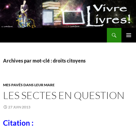
Aller
au
contenu
Recherche
MENU
PRINCI
Archives par mot-clé : droits citoyens
MES PAVÉS DANS LEUR MARE
LES SECTES EN QUESTION
27 JUIN 2013
Citation :