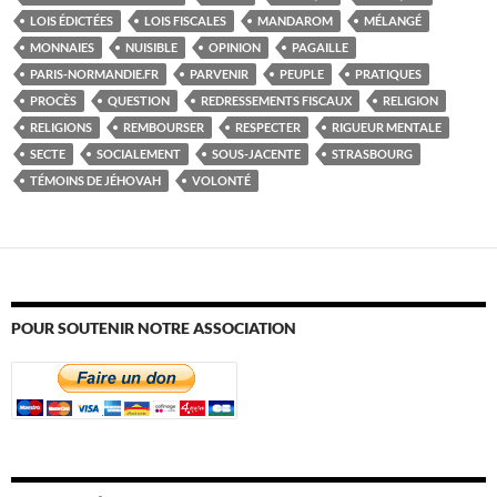
LOIS ÉDICTÉES
LOIS FISCALES
MANDAROM
MÉLANGÉ
MONNAIES
NUISIBLE
OPINION
PAGAILLE
PARIS-NORMANDIE.FR
PARVENIR
PEUPLE
PRATIQUES
PROCÈS
QUESTION
REDRESSEMENTS FISCAUX
RELIGION
RELIGIONS
REMBOURSER
RESPECTER
RIGUEUR MENTALE
SECTE
SOCIALEMENT
SOUS-JACENTE
STRASBOURG
TÉMOINS DE JÉHOVAH
VOLONTÉ
POUR SOUTENIR NOTRE ASSOCIATION