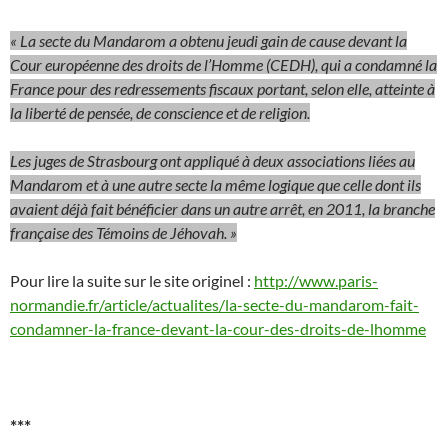
« La secte du Mandarom a obtenu jeudi gain de cause devant la
Cour européenne des droits de l’Homme (CEDH), qui a condamné la
France pour des redressements fiscaux portant, selon elle, atteinte à
la liberté de pensée, de conscience et de religion.
Les juges de Strasbourg ont appliqué à deux associations liées au
Mandarom et à une autre secte la même logique que celle dont ils
avaient déjà fait bénéficier dans un autre arrêt, en 2011, la branche
française des Témoins de Jéhovah. »
Pour lire la suite sur le site originel :
http://www.paris-
normandie.fr/article/actualites/la-secte-du-mandarom-fait-
condamner-la-france-devant-la-cour-des-droits-de-lhomme
***