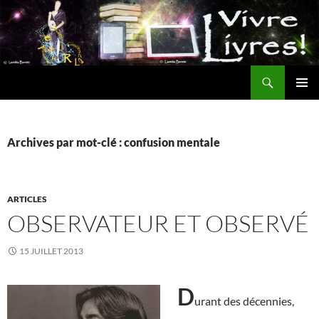
Aller
au
contenu
Recherche
MENU
PRINCI
Archives par mot-clé : confusion mentale
ARTICLES
OBSERVATEUR ET OBSERVÉ
15 JUILLET 2013
D
urant des décennies,