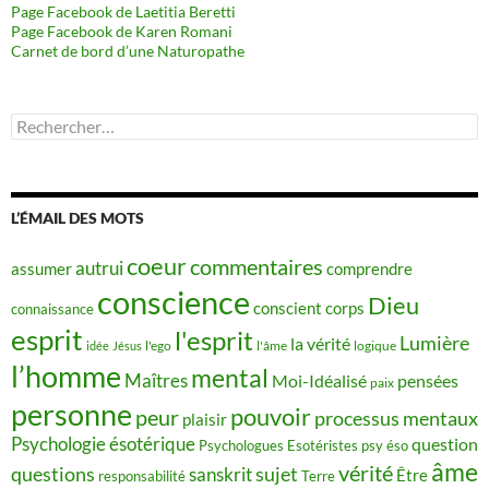
Page Facebook de Laetitia Beretti
Page Facebook de Karen Romani
Carnet de bord d’une Naturopathe
Rechercher :
L’ÉMAIL DES MOTS
coeur
commentaires
autrui
assumer
comprendre
conscience
Dieu
conscient
corps
connaissance
esprit
l'esprit
Lumière
la vérité
idée
Jésus
l'ego
l'âme
logique
l’homme
mental
Maîtres
Moi-Idéalisé
pensées
paix
personne
pouvoir
peur
processus mentaux
plaisir
Psychologie ésotérique
question
Psychologues Esotéristes
psy éso
âme
vérité
questions
sujet
sanskrit
Être
responsabilité
Terre