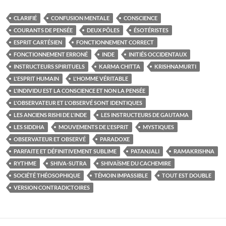
CLARIFIÉ
CONFUSION MENTALE
CONSCIENCE
COURANTS DE PENSÉE
DEUX PÔLES
ÉSOTÉRISTES
ESPRIT CARTÉSIEN
FONCTIONNEMENT CORRECT
FONCTIONNEMENT ERRONÉ
INDE
INITIÉS OCCIDENTAUX
INSTRUCTEURS SPIRITUELS
KARMA CHITTA
KRISHNAMURTI
L'ESPRIT HUMAIN
L'HOMME VÉRITABLE
L'INDIVIDU EST LA CONSCIENCE ET NON LA PENSÉE
L'OBSERVATEUR ET L'OBSERVÉ SONT IDENTIQUES
LES ANCIENS RISHI DE L'INDE
LES INSTRUCTEURS DE GAUTAMA
LES SIDDHA
MOUVEMENTS DE L'ESPRIT
MYSTIQUES
OBSERVATEUR ET OBSERVÉ
PARADOXE
PARFAITE ET DÉFINITIVEMENT SUBLIME
PATANJALI
RAMAKRISHNA
RYTHME
SHIVA-SUTRA
SHIVAÏSME DU CACHEMIRE
SOCIÉTÉ THÉOSOPHIQUE
TÉMOIN IMPASSIBLE
TOUT EST DOUBLE
VERSION CONTRADICTOIRES