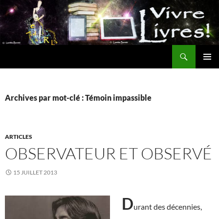
Aller
au
contenu
Recherche
MENU
PRINCI
Archives par mot-clé : Témoin impassible
ARTICLES
OBSERVATEUR ET OBSERVÉ
15 JUILLET 2013
D
urant des décennies,