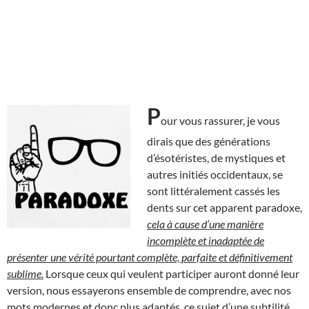
P
our vous rassurer, je vous
dirais que des générations
d’ésotéristes, de mystiques et
autres initiés occidentaux, se
sont littéralement cassés les
dents sur cet apparent paradoxe,
cela à cause d’une manière
incomplète et inadaptée de
présenter une vérité pourtant complète, parfaite et définitivement
sublime.
Lorsque ceux qui veulent participer auront donné leur
version, nous essayerons ensemble de comprendre, avec nos
mots modernes et donc plus adaptés, ce sujet d’une subtilité