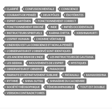
CLARIFIÉ
CONFUSION MENTALE
CONSCIENCE
COURANTS DE PENSÉE
DEUX PÔLES
ÉSOTÉRISTES
ESPRIT CARTÉSIEN
FONCTIONNEMENT CORRECT
FONCTIONNEMENT ERRONÉ
INDE
INITIÉS OCCIDENTAUX
INSTRUCTEURS SPIRITUELS
KARMA CHITTA
KRISHNAMURTI
L'ESPRIT HUMAIN
L'HOMME VÉRITABLE
L'INDIVIDU EST LA CONSCIENCE ET NON LA PENSÉE
L'OBSERVATEUR ET L'OBSERVÉ SONT IDENTIQUES
LES ANCIENS RISHI DE L'INDE
LES INSTRUCTEURS DE GAUTAMA
LES SIDDHA
MOUVEMENTS DE L'ESPRIT
MYSTIQUES
OBSERVATEUR ET OBSERVÉ
PARADOXE
PARFAITE ET DÉFINITIVEMENT SUBLIME
PATANJALI
RAMAKRISHNA
RYTHME
SHIVA-SUTRA
SHIVAÏSME DU CACHEMIRE
SOCIÉTÉ THÉOSOPHIQUE
TÉMOIN IMPASSIBLE
TOUT EST DOUBLE
VERSION CONTRADICTOIRES