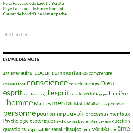
Page Facebook de Laetitia Beretti
Page Facebook de Karen Romani
Carnet de bord d’une Naturopathe
Rechercher :
L’ÉMAIL DES MOTS
coeur
commentaires
autrui
assumer
comprendre
conscience
Dieu
conscient
corps
connaissance
esprit
l'esprit
Lumière
la vérité
idée
Jésus
l'ego
l'âme
logique
l’homme
mental
Maîtres
Moi-Idéalisé
pensées
paix
personne
pouvoir
peur
processus mentaux
plaisir
Psychologie ésotérique
question
Psychologues Esotéristes
psy éso
âme
vérité
questions
sujet
sanskrit
Être
responsabilité
Terre