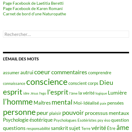
Page Facebook de Laetitia Beretti
Page Facebook de Karen Romani
Carnet de bord d’une Naturopathe
Rechercher :
L’ÉMAIL DES MOTS
coeur
commentaires
autrui
assumer
comprendre
conscience
Dieu
conscient
corps
connaissance
esprit
l'esprit
Lumière
la vérité
idée
Jésus
l'ego
l'âme
logique
l’homme
mental
Maîtres
Moi-Idéalisé
pensées
paix
personne
pouvoir
peur
processus mentaux
plaisir
Psychologie ésotérique
question
Psychologues Esotéristes
psy éso
âme
vérité
questions
sujet
sanskrit
Être
responsabilité
Terre