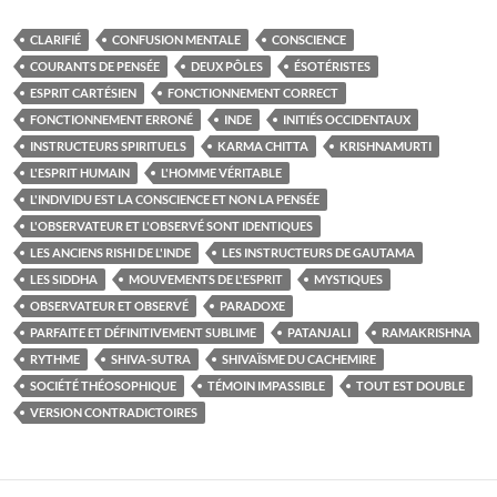
CLARIFIÉ
CONFUSION MENTALE
CONSCIENCE
COURANTS DE PENSÉE
DEUX PÔLES
ÉSOTÉRISTES
ESPRIT CARTÉSIEN
FONCTIONNEMENT CORRECT
FONCTIONNEMENT ERRONÉ
INDE
INITIÉS OCCIDENTAUX
INSTRUCTEURS SPIRITUELS
KARMA CHITTA
KRISHNAMURTI
L'ESPRIT HUMAIN
L'HOMME VÉRITABLE
L'INDIVIDU EST LA CONSCIENCE ET NON LA PENSÉE
L'OBSERVATEUR ET L'OBSERVÉ SONT IDENTIQUES
LES ANCIENS RISHI DE L'INDE
LES INSTRUCTEURS DE GAUTAMA
LES SIDDHA
MOUVEMENTS DE L'ESPRIT
MYSTIQUES
OBSERVATEUR ET OBSERVÉ
PARADOXE
PARFAITE ET DÉFINITIVEMENT SUBLIME
PATANJALI
RAMAKRISHNA
RYTHME
SHIVA-SUTRA
SHIVAÏSME DU CACHEMIRE
SOCIÉTÉ THÉOSOPHIQUE
TÉMOIN IMPASSIBLE
TOUT EST DOUBLE
VERSION CONTRADICTOIRES