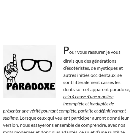
P
our vous rassurer, je vous
dirais que des générations
d’ésotéristes, de mystiques et
autres initiés occidentaux, se
sont littéralement cassés les
dents sur cet apparent paradoxe,
cela à cause d’une manière
incomplète et inadaptée de
présenter une vérité pourtant complète, parfaite et définitivement
sublime.
Lorsque ceux qui veulent participer auront donné leur
version, nous essayerons ensemble de comprendre, avec nos
mots modernes et donc plus adaptés, ce sujet d’une subtilité