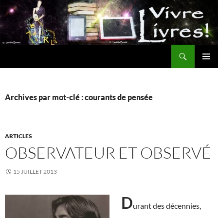
Aller
au
contenu
Recherche
MENU
PRINCI
Archives par mot-clé : courants de pensée
ARTICLES
OBSERVATEUR ET OBSERVÉ
15 JUILLET 2013
D
urant des décennies,